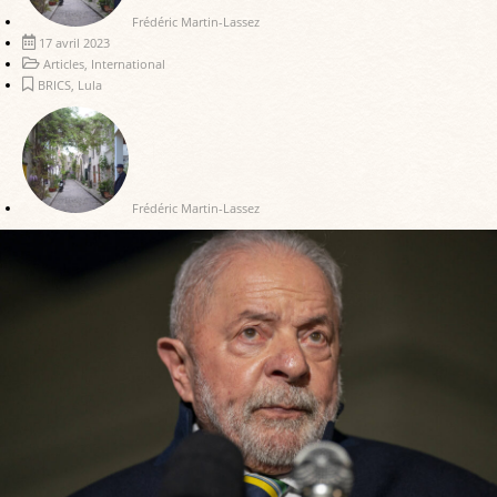
Frédéric Martin-Lassez
17 avril 2023
Articles
,
International
BRICS
,
Lula
Frédéric Martin-Lassez