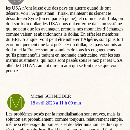
:
les USA n’ont laissé que des pays en guerre quand ils ont
déserté, voir l’Afganisthan , l’Irak, mainteant ils sèment le
désordre en Syrie (on en parle à peine), et comme le dit Lula, on
doit sortir du dollar, les USA nous ont enfermé dans un système
qui ne peut que les avantager, prenons nos monnaies d’échanges
comme valeur, et abandonnons le dollar. En effet les membres
du BRICS auquel vont peut être adhérer l’Algérie, sont plus fort
économiquement que la « poésie » du dollar, les pays soumis au
dollar tel la France sont prisonniers de tous les engagements
qu’ils prennents’ils traitent en monnaie américaine, voir les sus
marins australiens, qui nous sont passés sous le nez par les USA
allié de l’OTAN, autant dire un ami qui se fout de se que vous
pensez.
Michel SCHNEIDER
dit
18 avril 2023 à 11 h 09 min
:
Les problèmes posés par la mondialisation sont graves, mais la
solution est probablement, comme toujours, relativement simple,
même si elle exige du bon sens et de détermination. Je dirai que
c’est la phrase de Jean Paul II : « n’ayez pas peur ». Il faut