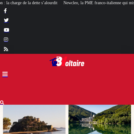
Newcleo, la PME franco-italienne qui mise sur l’avenir du « mini nucléaire »