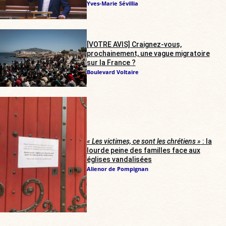
Yves-Marie Sévillia
[VOTRE AVIS] Craignez-vous,
prochainement, une vague migratoire
sur la France ?
Boulevard Voltaire
« Les victimes, ce sont les chrétiens »
: la
lourde peine des familles face aux
églises vandalisées
Alienor de Pompignan