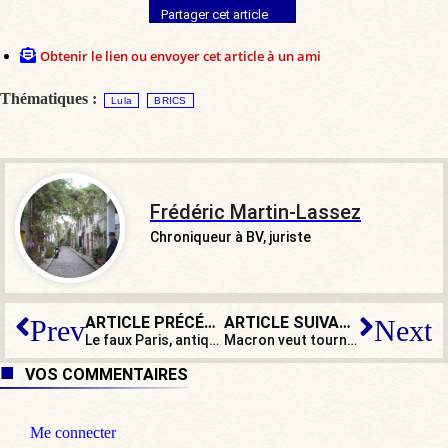
Partager cet article
Obtenir le lien ou envoyer cet article à un ami
Thématiques :
Lula
BRICS
Frédéric Martin-Lassez
Chroniqueur à BV, juriste
ARTICLE PRÉCÉDENT
ARTICLE SUIVANT
Prev
Next
Le faux Paris, antique et révolutionnaire, de Jean-Luc Mélenchon
Macron veut tourner la page mais, en France, les radars recommencent à brûler
VOS COMMENTAIRES
Me connecter