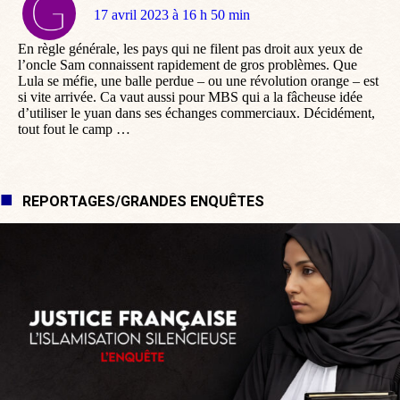
dit
17 avril 2023 à 16 h 50 min
:
En règle générale, les pays qui ne filent pas droit aux yeux de
l’oncle Sam connaissent rapidement de gros problèmes. Que
Lula se méfie, une balle perdue – ou une révolution orange – est
si vite arrivée. Ca vaut aussi pour MBS qui a la fâcheuse idée
d’utiliser le yuan dans ses échanges commerciaux. Décidément,
tout fout le camp …
REPORTAGES/GRANDES ENQUÊTES