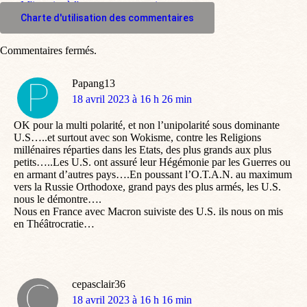
M'inscrire à l'espace commentaire
Charte d'utilisation des commentaires
Commentaires fermés.
Papang13
dit
18 avril 2023 à 16 h 26 min
:
OK pour la multi polarité, et non l’unipolarité sous dominante
U.S…..et surtout avec son Wokisme, contre les Religions
millénaires réparties dans les Etats, des plus grands aux plus
petits…..Les U.S. ont assuré leur Hégémonie par les Guerres ou
en armant d’autres pays….En poussant l’O.T.A.N. au maximum
vers la Russie Orthodoxe, grand pays des plus armés, les U.S.
nous le démontre….
Nous en France avec Macron suiviste des U.S. ils nous on mis
en Théâtrocratie…
cepasclair36
dit
18 avril 2023 à 16 h 16 min