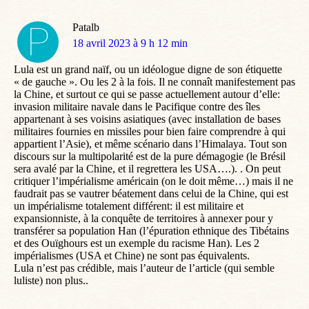
Patalb
dit
18 avril 2023 à 9 h 12 min
:
Lula est un grand naïf, ou un idéologue digne de son étiquette
« de gauche ». Ou les 2 à la fois. Il ne connaît manifestement pas
la Chine, et surtout ce qui se passe actuellement autour d’elle:
invasion militaire navale dans le Pacifique contre des îles
appartenant à ses voisins asiatiques (avec installation de bases
militaires fournies en missiles pour bien faire comprendre à qui
appartient l’Asie), et même scénario dans l’Himalaya. Tout son
discours sur la multipolarité est de la pure démagogie (le Brésil
sera avalé par la Chine, et il regrettera les USA….). . On peut
critiquer l’impérialisme américain (on le doit même…) mais il ne
faudrait pas se vautrer béatement dans celui de la Chine, qui est
un impérialisme totalement différent: il est militaire et
expansionniste, à la conquête de territoires à annexer pour y
transférer sa population Han (l’épuration ethnique des Tibétains
et des Ouïghours est un exemple du racisme Han). Les 2
impérialismes (USA et Chine) ne sont pas équivalents.
Lula n’est pas crédible, mais l’auteur de l’article (qui semble
luliste) non plus..