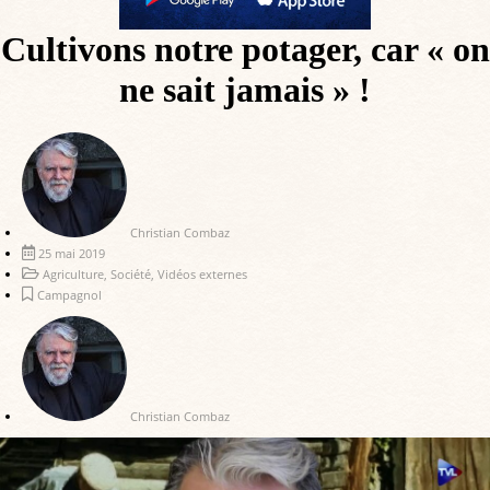
Cultivons notre potager, car « on
ne sait jamais » !
Christian Combaz
25 mai 2019
Agriculture
,
Société
,
Vidéos externes
Campagnol
Christian Combaz