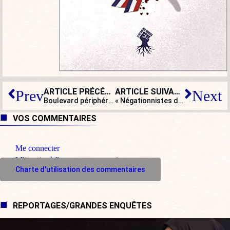
ARTICLE PRÉCÉDENT
ARTICLE SUIVANT
Prev
Next
Boulevard périphérique : le luthier de Caen
« Négationnistes du climat », le
Gu
VOS COMMENTAIRES
Me connecter
M'inscrire à l'espace commentaire
Charte d'utilisation des commentaires
REPORTAGES/GRANDES ENQUÊTES