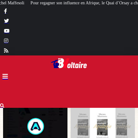
 son influence en Afrique, le Quai d’Orsay a choisi… Instagram
Expulsés de