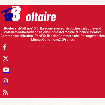
Boulevard Voltaire 10.6.1 Les contenus écrits publiés par Boulevard
Voltaire sont mis à disposition selon les termes de la Licence Creative
Commons Attribution – Pas d’Utilisation Commerciale – Partage dans les
Mêmes Conditions 2.0 France
© 2007-2026 Boulevard Voltaire