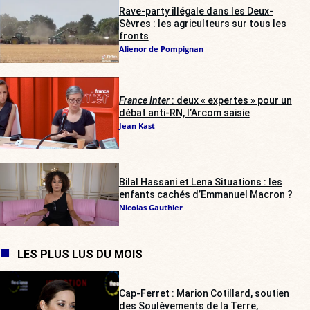
Rave-party illégale dans les Deux-
Sèvres : les agriculteurs sur tous les
fronts
Alienor de Pompignan
France Inter
: deux « expertes » pour un
débat anti-RN, l’Arcom saisie
Jean Kast
Bilal Hassani et Lena Situations : les
enfants cachés d’Emmanuel Macron ?
Nicolas Gauthier
LES PLUS LUS DU MOIS
Cap-Ferret : Marion Cotillard, soutien
des Soulèvements de la Terre,