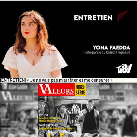
[ENTRETIEN] « Je ne vais pas m’arrêter et me censurer »