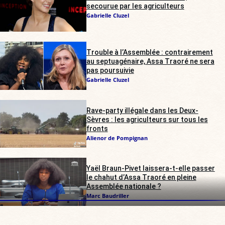
secourue par les agriculteurs
Gabrielle Cluzel
Trouble à l’Assemblée : contrairement
au septuagénaire, Assa Traoré ne sera
pas poursuivie
Gabrielle Cluzel
Rave-party illégale dans les Deux-
Sèvres : les agriculteurs sur tous les
fronts
Alienor de Pompignan
Yaël Braun-Pivet laissera-t-elle passer
le chahut d’Assa Traoré en pleine
Assemblée nationale ?
Marc Baudriller