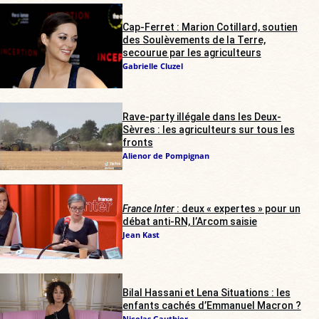
Cap-Ferret : Marion Cotillard, soutien
des Soulèvements de la Terre,
secourue par les agriculteurs
Gabrielle Cluzel
Rave-party illégale dans les Deux-
Sèvres : les agriculteurs sur tous les
fronts
Alienor de Pompignan
France Inter
: deux « expertes » pour un
débat anti-RN, l’Arcom saisie
Jean Kast
Bilal Hassani et Lena Situations : les
enfants cachés d’Emmanuel Macron ?
Nicolas Gauthier