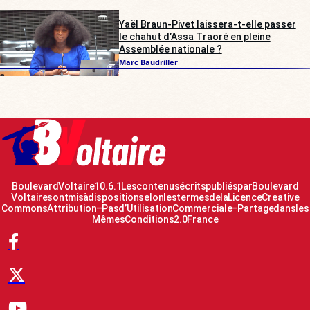
Yaël Braun-Pivet laissera-t-elle passer
le chahut d’Assa Traoré en pleine
Assemblée nationale ?
Marc Baudriller
Boulevard Voltaire 10.6.1 Les contenus écrits publiés par Boulevard
Voltaire sont mis à disposition selon les termes de la Licence Creative
Commons Attribution – Pas d’Utilisation Commerciale – Partage dans les
Mêmes Conditions 2.0 France