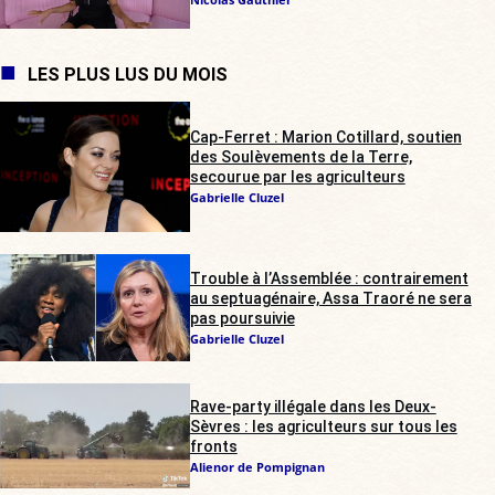
LES PLUS LUS DU MOIS
Cap-Ferret : Marion Cotillard, soutien
des Soulèvements de la Terre,
secourue par les agriculteurs
Gabrielle Cluzel
Trouble à l’Assemblée : contrairement
au septuagénaire, Assa Traoré ne sera
pas poursuivie
Gabrielle Cluzel
Rave-party illégale dans les Deux-
Sèvres : les agriculteurs sur tous les
fronts
Alienor de Pompignan