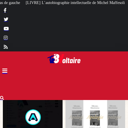
raphie intellectuelle de Michel Maffesoli
Pour regagner son influence en A