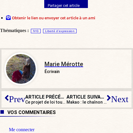
Partager cet article
Obtenir le lien ou envoyer cet article à un ami
Thématiques :
IVG
Liberté d'expression
Marie Mérotte
Écrivain
ARTICLE PRÉCÉDENT
ARTICLE SUIVANT
Prev
Next
Ce projet de loi touchera le cœur de l’information, les news plus que les « fake news » !
Makao : le chaînon manquant entre Jawad Bendaoud et Emmanuel Macron ?
VOS COMMENTAIRES
Me connecter