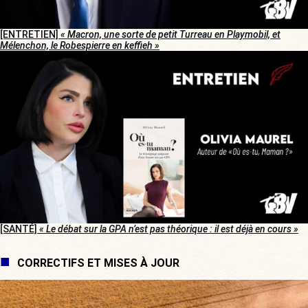
[ENTRETIEN]
« Macron, une sorte de petit Turreau en Playmobil, et
Mélenchon, le Robespierre en keffieh »
[SANTÉ]
« Le débat sur la GPA n’est pas théorique : il est déjà en cours »
CORRECTIFS ET MISES À JOUR