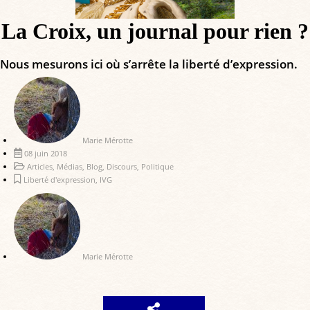
La Croix, un journal pour rien ?
Nous mesurons ici où s’arrête la liberté d’expression.
Marie Mérotte
08 juin 2018
Articles
,
Médias
,
Blog
,
Discours
,
Politique
Liberté d'expression
,
IVG
Marie Mérotte