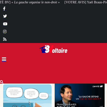
-droit
»
[VOTRE AVIS] Yaël Braun-Pivet doit-elle renoncer à son projet arch