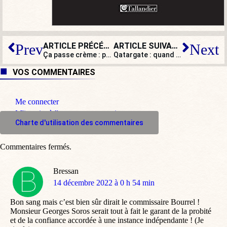
ARTICLE PRÉCÉDENT
ARTICLE SUIVANT
Prev
Next
Ça passe crème : pour une journaliste du service public, Zemmour « n’a rien d’un être humain » !
Qatargate : quand ces eurodéputés socialistes au cœur du scandale faisaient la morale à Orbán
VOS COMMENTAIRES
Me connecter
M'inscrire à l'espace commentaire
Charte d'utilisation des commentaires
Commentaires fermés.
Bressan
dit
14 décembre 2022 à 0 h 54 min
:
Bon sang mais c’est bien sûr dirait le commissaire Bourrel !
Monsieur Georges Soros serait tout à fait le garant de la probité
et de la confiance accordée à une instance indépendante ! (Je