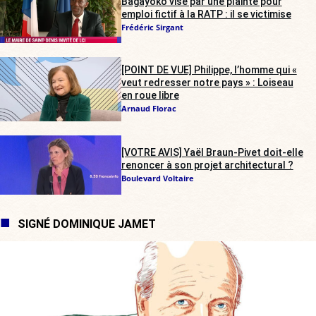
Bagayoko visé par une plainte pour
emploi fictif à la RATP : il se victimise
Frédéric Sirgant
[POINT DE VUE] Philippe, l’homme qui «
veut redresser notre pays » : Loiseau
en roue libre
Arnaud Florac
[VOTRE AVIS] Yaël Braun-Pivet doit-elle
renoncer à son projet architectural ?
Boulevard Voltaire
SIGNÉ DOMINIQUE JAMET