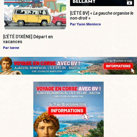
[L’ÉTÉ BV] «
La gauche organise le
non-droit
»
Par
Yann Montero
[L’ÉTÉ D’IXÈNE] Départ en
vacances
Par
Ixene