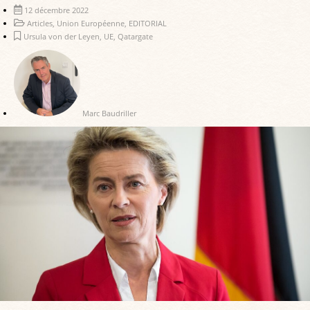
12 décembre 2022
Articles
,
Union Européenne
,
EDITORIAL
Ursula von der Leyen
,
UE
,
Qatargate
Marc Baudriller