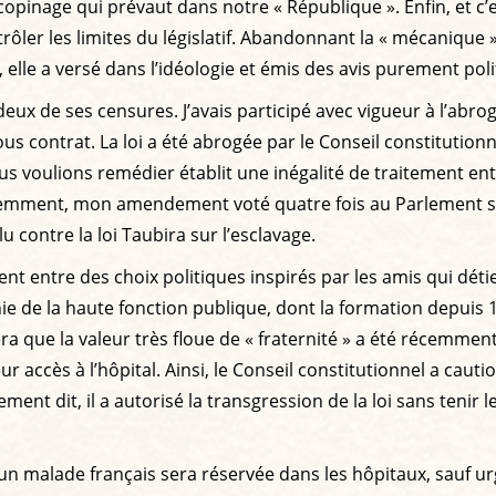
pinage qui prévaut dans notre « République ». Enfin, et c’est 
ontrôler les limites du législatif. Abandonnant la « mécanique
elle a versé dans l’idéologie et émis des avis purement poli
eux de ses censures. J’avais participé avec vigueur à l’abrog
us contrat. La loi a été abrogée par le Conseil constitution
ous voulions remédier établit une inégalité de traitement en
 récemment, mon amendement voté quatre fois au Parlement sur
 contre la loi Taubira sur l’esclavage.
lent entre des choix politiques inspirés par les amis qui dé
chie de la haute fonction publique, dont la formation depuis
era que la valeur très floue de « fraternité » a été récemme
eur accès à l’hôpital. Ainsi, le Conseil constitutionnel a caut
ent dit, il a autorisé la transgression de la loi sans tenir 
’un malade français sera réservée dans les hôpitaux, sauf ur