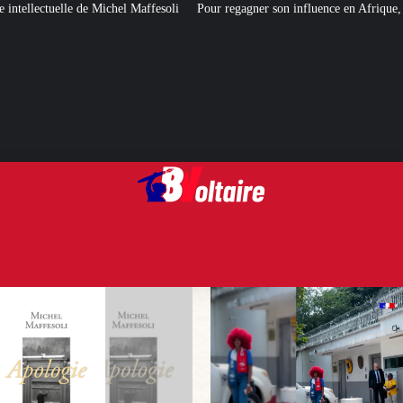
affesoli
Pour regagner son influence en Afrique, le Quai d’Orsay a choisi