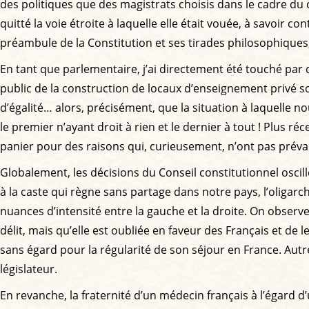
des politiques que des magistrats choisis dans le cadre du co
quitté la voie étroite à laquelle elle était vouée, à savoir c
préambule de la Constitution et ses tirades philosophiques, 
En tant que parlementaire, j’ai directement été touché par d
public de la construction de locaux d’enseignement privé so
d’égalité… alors, précisément, que la situation à laquelle n
le premier n’ayant droit à rien et le dernier à tout ! Plus
panier pour des raisons qui, curieusement, n’ont pas prévalu
Globalement, les décisions du Conseil constitutionnel oscil
à la caste qui règne sans partage dans notre pays, l’oligar
nuances d’intensité entre la gauche et la droite. On observ
délit, mais qu’elle est oubliée en faveur des Français et de l
sans égard pour la régularité de son séjour en France. Autrem
législateur.
En revanche, la fraternité d’un médecin français à l’égard d