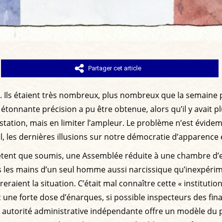
Partager cet article
e. Ils étaient très nombreux, plus nombreux que la semaine p
nnante précision a pu être obtenue, alors qu’il y avait pl
testation, mais en limiter l’ampleur. Le problème n’est évide
, les dernières illusions sur notre démocratie d’apparence e
ent que soumis, une Assemblée réduite à une chambre d’e
ns les mains d’un seul homme aussi narcissique qu’inexpér
reraient la situation. C’était mal connaître cette « institu
ec une forte dose d’énarques, si possible inspecteurs des f
et autorité administrative indépendante offre un modèle du p