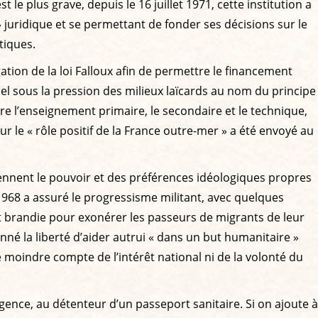
le plus grave, depuis le 16 juillet 1971, cette institution a
 » juridique et se permettant de fonder ses décisions sur le
tiques.
ation de la loi Falloux afin de permettre le financement
nel sous la pression des milieux laïcards au nom du principe
tre l’enseignement primaire, le secondaire et le technique,
 le « rôle positif de la France outre-mer » a été envoyé au
tiennent le pouvoir et des préférences idéologiques propres
 1968 a assuré le progressisme militant, avec quelques
nt brandie pour exonérer les passeurs de migrants de leur
ionné la liberté d’aider autrui « dans un but humanitaire »
le moindre compte de l’intérêt national ni de la volonté du
gence, au détenteur d’un passeport sanitaire. Si on ajoute à