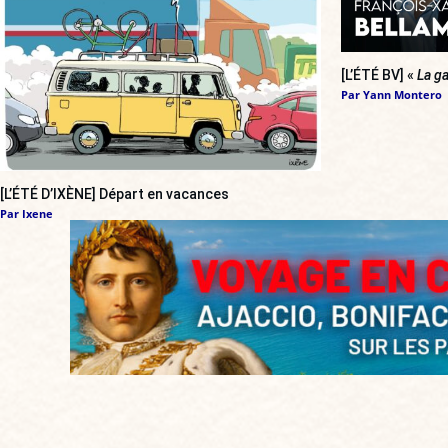
[L’ÉTÉ BV] «
La ga
Par
Yann Montero
[L’ÉTÉ D’IXÈNE] Départ en vacances
Par
Ixene