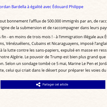
ordan Bardella à égalité avec Édouard Philippe
ut bonnement l’afflux de 500.000 immigrés par an, de racco
rigine de la submersion et de raccompagner dans leurs pays 
in - en moins de trois mois ! - à l’immigration illégale aux É
, Vénézuéliens, Cubains et Nicaraguayens, imposé l’anglais
s à la lutte contre les sans-papiers, expulsé en masse en res
notre Algérie. Le pouvoir de Trump est bien plus grand que c
ction. Selon un sondage tombé ce 5 mai, Marine Le Pen et Jor
tiste, celui qui criait dans le désert pour préparer les voies d
Partager cet article