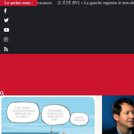
Le saviez-vous :
[L’ÉTÉ BV] «
La gauche organise le non-droit
»
[VOTRE AVIS] Yaël B