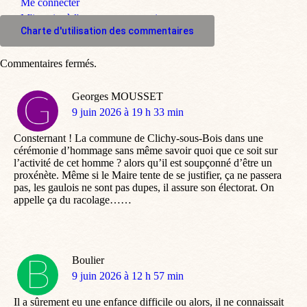
Me connecter
M'inscrire à l'espace commentaire
Charte d'utilisation des commentaires
Commentaires fermés.
Georges MOUSSET
dit
9 juin 2026 à 19 h 33 min
:
Consternant ! La commune de Clichy-sous-Bois dans une
cérémonie d’hommage sans même savoir quoi que ce soit sur
l’activité de cet homme ? alors qu’il est soupçonné d’être un
proxénète. Même si le Maire tente de se justifier, ça ne passera
pas, les gaulois ne sont pas dupes, il assure son électorat. On
appelle ça du racolage……
Boulier
dit
9 juin 2026 à 12 h 57 min
:
Il a sûrement eu une enfance difficile ou alors, il ne connaissait