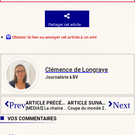
Partager cet article
Obtenir le lien ou envoyer cet article à un ami
Clémence de Longraye
Journaliste à BV
ARTICLE PRÉCÉDENT
ARTICLE SUIVANT
Prev
Next
[MÉDIAS] La chaîne publique
LCP
s’engage pour le climat
Coupe du monde 2026 : quand l’ombre de la charia plane sur la compétition
VOS COMMENTAIRES