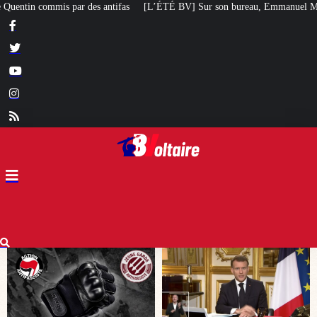
’ÉTÉ BV] Sur son bureau, Emmanuel Macron a posé le livre d’un poète chilien 