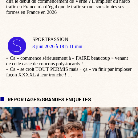
dira le début du commencement de Vérité ? L’ampleur du narco
trafic en France n’a d’égal que le trafic sexuel sous toutes ses
formes en France en 2026
SPORTPASSION
dit
8 juin 2026 à 18 h 11 min
:
« Ca » commence sérieusement à « FAIRE beaucoup » venant
de cette caste de coucous poly-tocards ! …
« Ca » se croit TOUT PERMIS mais « ça » va finir par imploser
façon XXXXL à leur tronche ! …
REPORTAGES/GRANDES ENQUÊTES