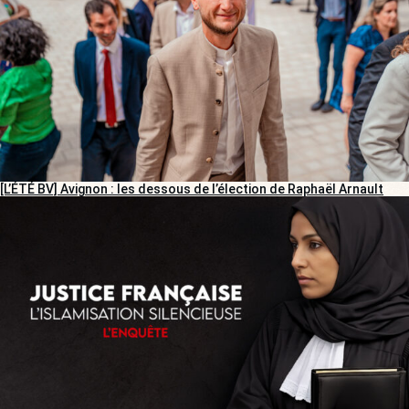
[L’ÉTÉ BV] Avignon : les dessous de l’élection de Raphaël Arnault