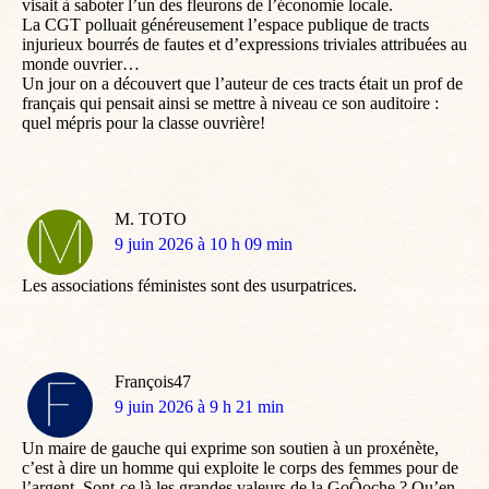
visait à saboter l’un des fleurons de l’économie locale.
La CGT polluait généreusement l’espace publique de tracts
injurieux bourrés de fautes et d’expressions triviales attribuées au
monde ouvrier…
Un jour on a découvert que l’auteur de ces tracts était un prof de
français qui pensait ainsi se mettre à niveau ce son auditoire :
quel mépris pour la classe ouvrière!
M. TOTO
dit
9 juin 2026 à 10 h 09 min
:
Les associations féministes sont des usurpatrices.
François47
dit
9 juin 2026 à 9 h 21 min
:
Un maire de gauche qui exprime son soutien à un proxénète,
c’est à dire un homme qui exploite le corps des femmes pour de
l’argent. Sont-ce là les grandes valeurs de la GoÔoche ? Qu’en