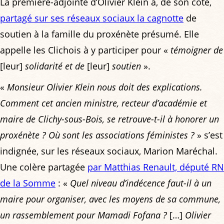
La première-adjointe d’Olivier Klein a, de son côté,
partagé sur ses réseaux sociaux la cagnotte
de
soutien à la famille du proxénète présumé. Elle
appelle les Clichois à y participer pour «
témoigner de
[leur]
solidarité et de
[leur]
soutien
».
«
Monsieur Olivier Klein nous doit des explications.
Comment cet ancien ministre, recteur d’académie et
maire de Clichy-sous-Bois, se retrouve-t-il à honorer un
proxénète ? Où sont les associations féministes ?
» s’est
indignée, sur les réseaux sociaux, Marion Maréchal.
Une colère partagée
par Matthias Renault, député RN
de la Somme
: «
Quel niveau d’indécence faut-il à un
maire pour organiser, avec les moyens de sa commune,
un rassemblement pour Mamadi Fofana ?
[…]
Olivier