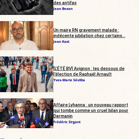
des antifas
Jean Bexon
Un maire RN gravement malade :
indécente jubilation chez certains…
Jean Kast
[L’ÉTÉ BV] Avignon : les dessous de
l’élection de Raphaël Arnault
Yves-Marie Sévillia
Affaire Lyhanna : un nouveau rapport
qui tombe comme un cruel bilan pour
Darmanin
Frédéric Sirgant