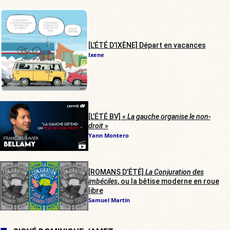
[L’ÉTÉ D’IXÈNE] Départ en vacances
Ixene
[L’ÉTÉ BV] «
La gauche organise le non-
droit
»
Yann Montero
[ROMANS D’ÉTÉ]
La Conjuration des
imbéciles
, ou la bêtise moderne en roue
libre
Samuel Martin