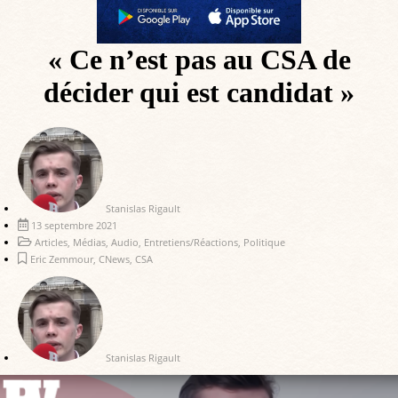
« Ce n’est pas au CSA de
décider qui est candidat »
Stanislas Rigault
13 septembre 2021
Articles
,
Médias
,
Audio
,
Entretiens/Réactions
,
Politique
Eric Zemmour
,
CNews
,
CSA
Stanislas Rigault