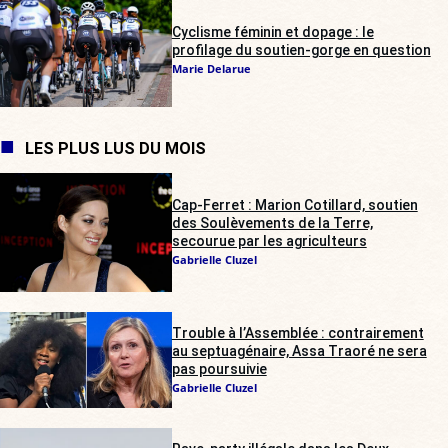
Cyclisme féminin et dopage : le
profilage du soutien-gorge en question
Marie Delarue
LES PLUS LUS DU MOIS
Cap-Ferret : Marion Cotillard, soutien
des Soulèvements de la Terre,
secourue par les agriculteurs
Gabrielle Cluzel
Trouble à l’Assemblée : contrairement
au septuagénaire, Assa Traoré ne sera
pas poursuivie
Gabrielle Cluzel