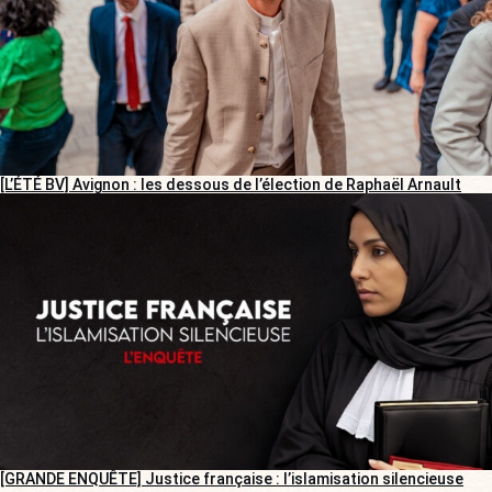
[L’ÉTÉ BV] Avignon : les dessous de l’élection de Raphaël Arnault
[GRANDE ENQUÊTE] Justice française : l’islamisation silencieuse