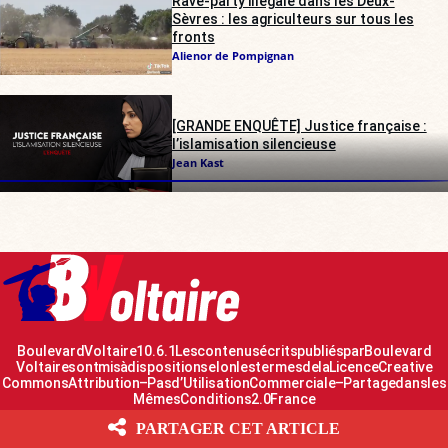
Rave-party illégale dans les Deux-
Sèvres : les agriculteurs sur tous les
fronts
Alienor de Pompignan
[GRANDE ENQUÊTE] Justice française :
l’islamisation silencieuse
Jean Kast
Boulevard Voltaire 10.6.1 Les contenus écrits publiés par Boulevard
Voltaire sont mis à disposition selon les termes de la Licence Creative
Commons Attribution – Pas d’Utilisation Commerciale – Partage dans les
Mêmes Conditions 2.0 France
PARTAGER CET ARTICLE