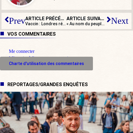
ARTICLE PRÉCÉDENT
ARTICLE SUIVANT
Prev
Next
Vaccin : Londres résilie son contrat avec Valneva
« Au nom du peuple français » : pour un référendum judiciaire
VOS COMMENTAIRES
Me connecter
M'inscrire à l'espace commentaire
Charte d'utilisation des commentaires
REPORTAGES/GRANDES ENQUÊTES