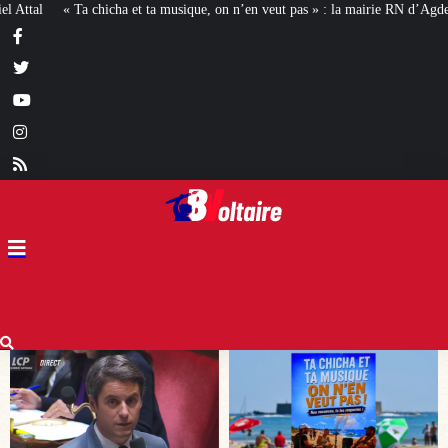
ique, on n’en veut pas » : la mairie RN d’Agde face à la meute « antiraciste »