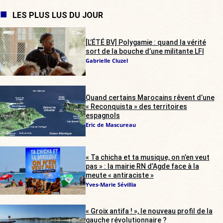
LES PLUS LUS DU JOUR
[L’ÉTÉ BV] Polygamie : quand la vérité
sort de la bouche d’une militante LFI
Gabrielle Cluzel
Quand certains Marocains rêvent d’une
« Reconquista » des territoires
espagnols
Eric de Mascureau
« Ta chicha et ta musique, on n’en veut
pas » : la mairie RN d’Agde face à la
meute « antiraciste »
Yves-Marie Sévillia
« Groix antifa ! », le nouveau profil de la
gauche révolutionnaire ?