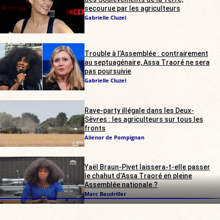
secourue par les agriculteurs
Gabrielle Cluzel
Trouble à l’Assemblée : contrairement
au septuagénaire, Assa Traoré ne sera
pas poursuivie
Gabrielle Cluzel
Rave-party illégale dans les Deux-
Sèvres : les agriculteurs sur tous les
fronts
Alienor de Pompignan
Yaël Braun-Pivet laissera-t-elle passer
le chahut d’Assa Traoré en pleine
Assemblée nationale ?
Marc Baudriller