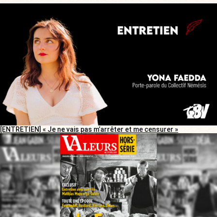
[ENTRETIEN] « Je ne vais pas m’arrêter et me censurer »