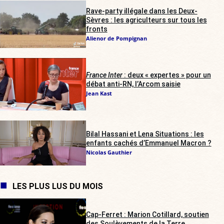
Rave-party illégale dans les Deux-
Sèvres : les agriculteurs sur tous les
fronts
Alienor de Pompignan
France Inter
: deux « expertes » pour un
débat anti-RN, l’Arcom saisie
Jean Kast
Bilal Hassani et Lena Situations : les
enfants cachés d’Emmanuel Macron ?
Nicolas Gauthier
LES PLUS LUS DU MOIS
Cap-Ferret : Marion Cotillard, soutien
des Soulèvements de la Terre,