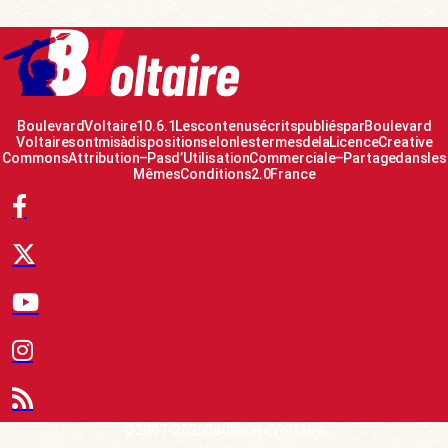
Boulevard Voltaire 10.6.1 Les contenus écrits publiés par Boulevard
Voltaire sont mis à disposition selon les termes de la Licence Creative
Commons Attribution – Pas d’Utilisation Commerciale – Partage dans les
Mêmes Conditions 2.0 France
© 2007-2026 Boulevard Voltaire