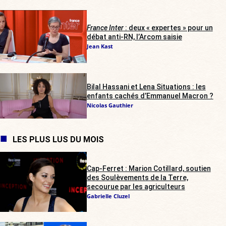
France Inter
: deux « expertes » pour un
débat anti-RN, l’Arcom saisie
Jean Kast
Bilal Hassani et Lena Situations : les
enfants cachés d’Emmanuel Macron ?
Nicolas Gauthier
LES PLUS LUS DU MOIS
Cap-Ferret : Marion Cotillard, soutien
des Soulèvements de la Terre,
secourue par les agriculteurs
Gabrielle Cluzel