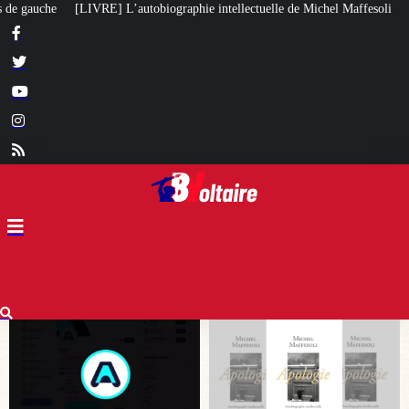
hie intellectuelle de Michel Maffesoli
Pour regagner son influence en Afr