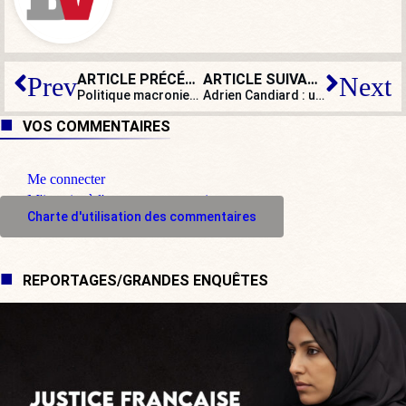
ARTICLE PRÉCÉDENT
ARTICLE SUIVANT
Prev
Next
Politique macronienne à l’international : bourdes, moqueries, condamnations sans appel – un désastre !
Adrien Candiard : un frère dominicain au cœur du fanatisme musulman
VOS COMMENTAIRES
Me connecter
M'inscrire à l'espace commentaire
Charte d'utilisation des commentaires
REPORTAGES/GRANDES ENQUÊTES