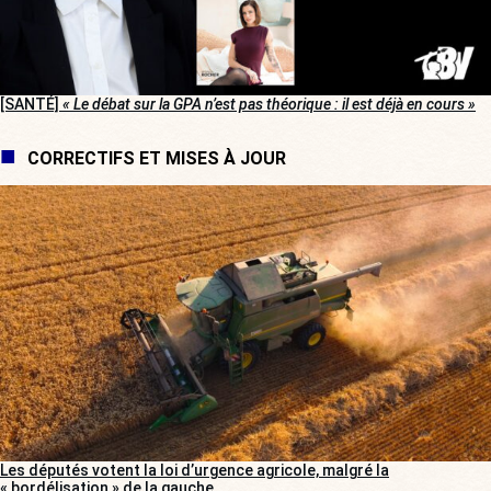
[SANTÉ]
« Le débat sur la GPA n’est pas théorique : il est déjà en cours »
CORRECTIFS ET MISES À JOUR
Les députés votent la loi d’urgence agricole, malgré la
« bordélisation » de la gauche