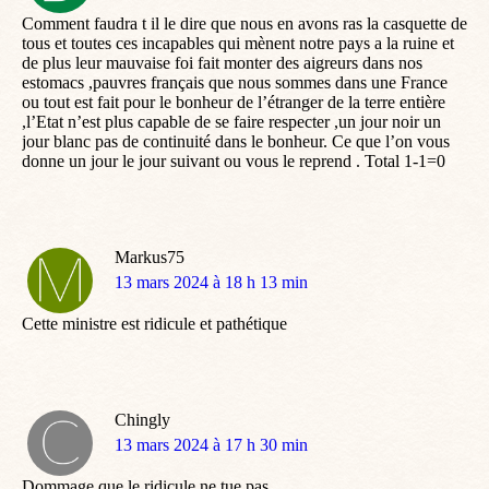
:
Comment faudra t il le dire que nous en avons ras la casquette de
tous et toutes ces incapables qui mènent notre pays a la ruine et
de plus leur mauvaise foi fait monter des aigreurs dans nos
estomacs ,pauvres français que nous sommes dans une France
ou tout est fait pour le bonheur de l’étranger de la terre entière
,l’Etat n’est plus capable de se faire respecter ,un jour noir un
jour blanc pas de continuité dans le bonheur. Ce que l’on vous
donne un jour le jour suivant ou vous le reprend . Total 1-1=0
Markus75
dit
13 mars 2024 à 18 h 13 min
:
Cette ministre est ridicule et pathétique
Chingly
dit
13 mars 2024 à 17 h 30 min
:
Dommage que le ridicule ne tue pas…