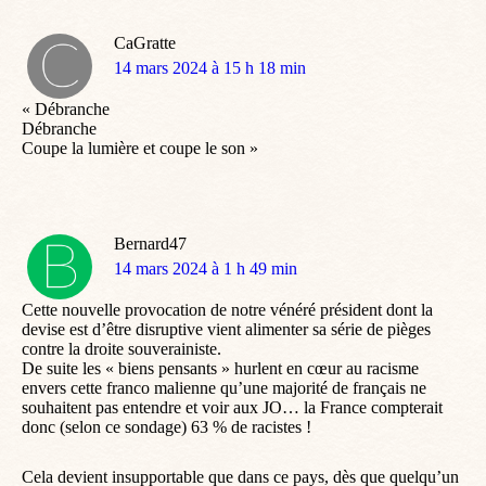
CaGratte
dit
14 mars 2024 à 15 h 18 min
:
« Débranche
Débranche
Coupe la lumière et coupe le son »
Bernard47
dit
14 mars 2024 à 1 h 49 min
:
Cette nouvelle provocation de notre vénéré président dont la
devise est d’être disruptive vient alimenter sa série de pièges
contre la droite souverainiste.
De suite les « biens pensants » hurlent en cœur au racisme
envers cette franco malienne qu’une majorité de français ne
souhaitent pas entendre et voir aux JO… la France compterait
donc (selon ce sondage) 63 % de racistes !
Cela devient insupportable que dans ce pays, dès que quelqu’un