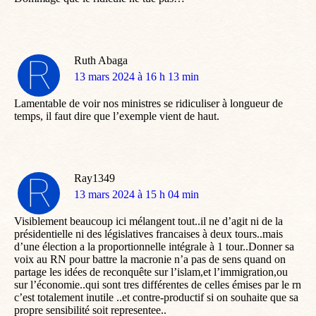
Ruth Abaga
dit
13 mars 2024 à 16 h 13 min
:
Lamentable de voir nos ministres se ridiculiser à longueur de
temps, il faut dire que l’exemple vient de haut.
Ray1349
dit
13 mars 2024 à 15 h 04 min
:
Visiblement beaucoup ici mélangent tout..il ne d’agit ni de la
présidentielle ni des législatives francaises à deux tours..mais
d’une élection a la proportionnelle intégrale à 1 tour..Donner sa
voix au RN pour battre la macronie n’a pas de sens quand on
partage les idées de reconquête sur l’islam,et l’immigration,ou
sur l’économie..qui sont tres différentes de celles émises par le rn
c’est totalement inutile ..et contre-productif si on souhaite que sa
propre sensibilité soit representee..