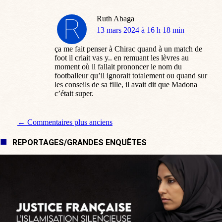
Ruth Abaga
dit
13 mars 2024 à 16 h 18 min
:
ça me fait penser à Chirac quand à un match de
foot il criait vas y.. en remuant les lèvres au
moment où il fallait prononcer le nom du
footballeur qu’il ignorait totalement ou quand sur
les conseils de sa fille, il avait dit que Madona
c’était super.
Navigation de commentaire
← Commentaires plus anciens
REPORTAGES/GRANDES ENQUÊTES