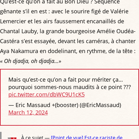
Qu’est-ce qu’on a fait au Bon Dieu ? Séquence
gênante s’il en est : avec le sourire figé de Valérie
Lemercier et les airs faussement encanaillés de
Chantal Lauby, la grande bourgeoise Amélie Oudéa-
Castéra s’est essayée, devant les caméras, à chanter
Aya Nakamura en dodelinant, en rythme, de la tête :
« Oh djadja, oh djadja…»
Mais qu’est-ce qu’on a fait pour mériter ça…
pourquoi sommes-nous maudits à ce point ???
pic.twitter.com/dbWC9U1cK5
— Eric Massaud +(booster) (@EricMassaud)
March 12, 2024
À ce sujet —
[Point de vue] Est-ce raciste de