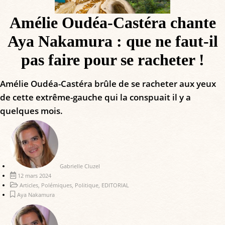
Amélie Oudéa-Castéra chante
Aya Nakamura : que ne faut-il
pas faire pour se racheter !
Amélie Oudéa-Castéra brûle de se racheter aux yeux
de cette extrême-gauche qui la conspuait il y a
quelques mois.
Gabrielle Cluzel
12 mars 2024
Articles
,
Polémiques
,
Politique
,
EDITORIAL
Aya Nakamura