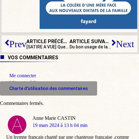
ARTICLE PRÉCÉDENT
ARTICLE SUIVANT
Prev
Next
[SATIRE A VUE] Que restera-t-il du macronisme après la loi sur l’euthanasie ?
Du bon usage de la guerre en Ukraine : tout est bon pour piéger le RN
VOS COMMENTAIRES
Me connecter
M'inscrire à l'espace commentaire
Charte d'utilisation des commentaires
Commentaires fermés.
Anne Marie CASTIN
dit
19 mars 2024 à 13 h 04 min
:
Un hymne français chanté par une chanteuse française ,comme