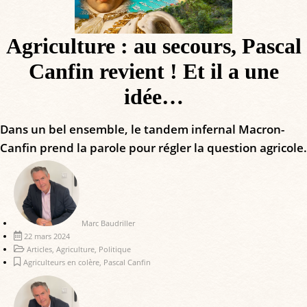
Agriculture : au secours, Pascal
Canfin revient ! Et il a une
idée…
Dans un bel ensemble, le tandem infernal Macron-
Canfin prend la parole pour régler la question agricole.
Marc Baudriller
22 mars 2024
Articles
,
Agriculture
,
Politique
Agriculteurs en colère
,
Pascal Canfin