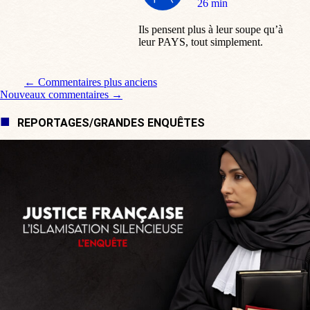
:
26 min
Ils pensent plus à leur soupe qu’à
leur PAYS, tout simplement.
Navigation de commentaire
← Commentaires plus anciens
Nouveaux commentaires →
REPORTAGES/GRANDES ENQUÊTES