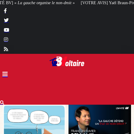
droit
»
[VOTRE AVIS] Yaël Braun-Pivet doit-elle renoncer à son projet arch