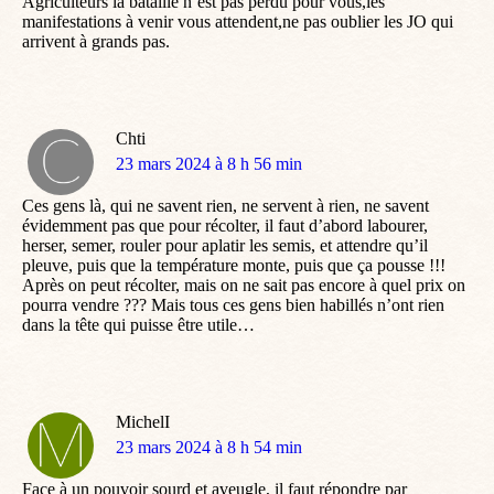
Agriculteurs la bataille n’est pas perdu pour vous,les
manifestations à venir vous attendent,ne pas oublier les JO qui
arrivent à grands pas.
Chti
dit
23 mars 2024 à 8 h 56 min
:
Ces gens là, qui ne savent rien, ne servent à rien, ne savent
évidemment pas que pour récolter, il faut d’abord labourer,
herser, semer, rouler pour aplatir les semis, et attendre qu’il
pleuve, puis que la température monte, puis que ça pousse !!!
Après on peut récolter, mais on ne sait pas encore à quel prix on
pourra vendre ??? Mais tous ces gens bien habillés n’ont rien
dans la tête qui puisse être utile…
MichelI
dit
23 mars 2024 à 8 h 54 min
:
Face à un pouvoir sourd et aveugle, il faut répondre par