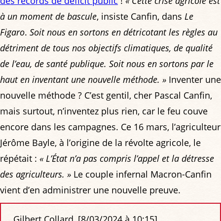
des records de déficit public
!
« Cette crise agricole est
à un moment de bascule
, insiste Canfin, dans
Le
Figaro
.
Soit nous en sortons en détricotant les règles au
détriment de tous nos objectifs climatiques, de qualité
de l’eau, de santé publique. Soit nous en sortons par le
haut en inventant une nouvelle méthode. »
Inventer une
nouvelle méthode ? C’est gentil, cher Pascal Canfin,
mais surtout, n’inventez plus rien, car le feu couve
encore dans les campagnes. Ce 16 mars, l’agriculteur
Jérôme Bayle, à l’origine de la révolte agricole, le
répétait :
« L’État n’a pas compris l’appel et la détresse
des agriculteurs. »
Le couple infernal Macron-Canfin
vient d’en administrer une nouvelle preuve.
Gilbert Collard, [8/03/2024 à 10:15]