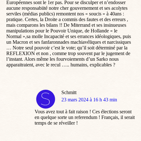
Européennes sont le 1er pas. Pour se disculper et n’endosser
aucune responsabiité notre cher gouvernement et ses acolytes
serviles (médias publics) remontent nos « soucis » à 40ans :
pratique. Certes, la Droite a commis des fautes et des erreurs ,
mais comparons les bilans !! De Miterrand et ses insinueuses
manipulations pour le Pouvoir Unique, de Hollande « le
Normal »,sa molle Incapacité et ses errances idéologiques, puis
un Macron et ses fanfaronnades machiavéliques et narcissiques
… Notre seul pouvoir c’est le vote; qu’il soit déterminé par la
REFLEXION et non , comme trop souvent par le jugement de
l’instant. Alors même les fourvoiements d’un Sarko nous
apparaitraient, avec le recul ….. humains, explicables ?
Schmitt
dit
23 mars 2024 à 16 h 43 min
:
Vous avez tout à fait raison ! Ces élections seront
en quelque sorte un referendum ! Français, il serait
temps de se réveiller !