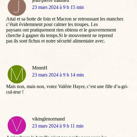
jean-pierre mathieu
dit
23 mars 2024 à 9 h 15 min
:
Attal et sa botte de foin et Macron se retroussant les manches
c’était évidemment pour calmer les troupes. Les
paysans ont pratiquement rien obtenu et le gouvernement
cherche à gagner du temps.Si le mouvement ne reprend
pas ils sont fichus et notre sécurité alimentaire avec.
MmmH
dit
23 mars 2024 à 9 h 14 min
:
Mais non, mais non, votez Valérie Hayer, c’est une fille d’a-gri-
cul-teur !
vikinglenormand
dit
23 mars 2024 à 9 h 11 min
: