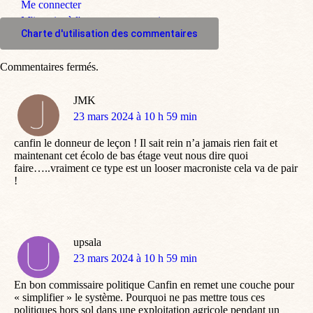
Me connecter
M'inscrire à l'espace commentaire
Charte d'utilisation des commentaires
Commentaires fermés.
JMK
dit
23 mars 2024 à 10 h 59 min
:
canfin le donneur de leçon ! Il sait rein n’a jamais rien fait et
maintenant cet écolo de bas étage veut nous dire quoi
faire…..vraiment ce type est un looser macroniste cela va de pair
!
upsala
dit
23 mars 2024 à 10 h 59 min
:
En bon commissaire politique Canfin en remet une couche pour
« simplifier » le système. Pourquoi ne pas mettre tous ces
politiques hors sol dans une exploitation agricole pendant un