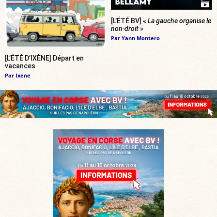
[L’ÉTÉ BV] «
La gauche organise le
non-droit
»
Par
Yann Montero
[L’ÉTÉ D’IXÈNE] Départ en
vacances
Par
Ixene