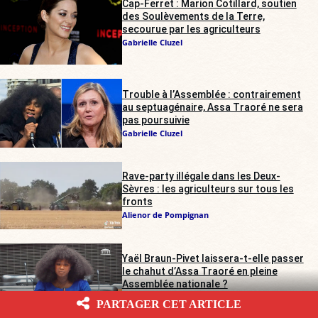
Cap-Ferret : Marion Cotillard, soutien
des Soulèvements de la Terre,
secourue par les agriculteurs
Gabrielle Cluzel
Trouble à l’Assemblée : contrairement
au septuagénaire, Assa Traoré ne sera
pas poursuivie
Gabrielle Cluzel
Rave-party illégale dans les Deux-
Sèvres : les agriculteurs sur tous les
fronts
Alienor de Pompignan
Yaël Braun-Pivet laissera-t-elle passer
le chahut d’Assa Traoré en pleine
Assemblée nationale ?
Marc Baudriller
PARTAGER CET ARTICLE