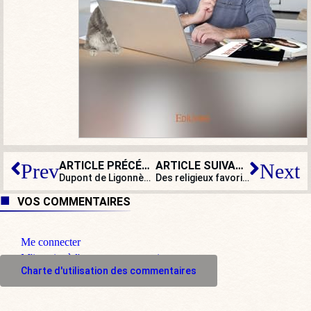
ARTICLE PRÉCÉDENT
ARTICLE SUIVANT
Prev
Next
Dupont de Ligonnès et le bon sens journalistique n’ont toujours pas été retrouvés
Des religieux favorisent-ils la pédophilie en Irak ?
VOS COMMENTAIRES
Me connecter
M'inscrire à l'espace commentaire
Charte d'utilisation des commentaires