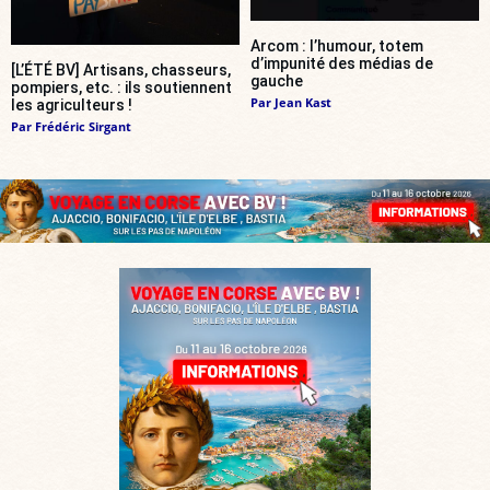
Arcom : l’humour, totem
d’impunité des médias de
[L’ÉTÉ BV] Artisans, chasseurs,
gauche
pompiers, etc. : ils soutiennent
Par
Jean Kast
les agriculteurs !
Par
Frédéric Sirgant