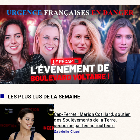
LES PLUS LUS DE LA SEMAINE
Cap-Ferret : Marion Cotillard, soutien
des Soulèvements de la Terre,
secourue par les agriculteurs
Gabrielle Cluzel