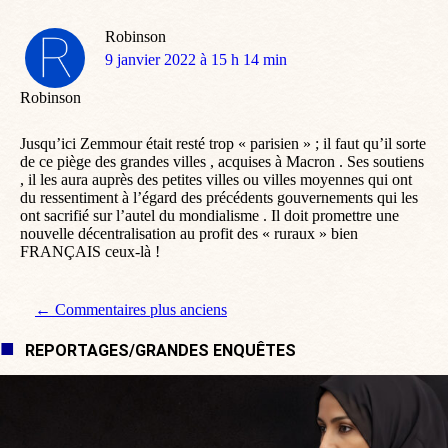
Robinson
dit
9 janvier 2022 à 15 h 14 min
:
Robinson
Jusqu’ici Zemmour était resté trop « parisien » ; il faut qu’il sorte
de ce piège des grandes villes , acquises à Macron . Ses soutiens
, il les aura auprès des petites villes ou villes moyennes qui ont
du ressentiment à l’égard des précédents gouvernements qui les
ont sacrifié sur l’autel du mondialisme . Il doit promettre une
nouvelle décentralisation au profit des « ruraux » bien
FRANÇAIS ceux-là !
Navigation de commentaire
← Commentaires plus anciens
REPORTAGES/GRANDES ENQUÊTES