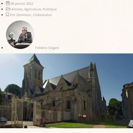
08 janvier 2022
Articles
,
Agriculture
,
Politique
Eric Zemmour
,
Châteaudun
Frédéric Sirgant