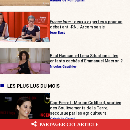
Alienor de Pompignan
France Inter
: deux « expertes » pour un
débat anti-RN, l’Arcom saisie
Jean Kast
Bilal Hassani et Lena Situations : les
enfants cachés d’Emmanuel Macron ?
Nicolas Gauthier
LES PLUS LUS DU MOIS
Cap-Ferret : Marion Cotillard, soutien
des Soulèvements de la Terre,
secourue par les agriculteurs
Gabrielle Cluzel
PARTAGER CET ARTICLE