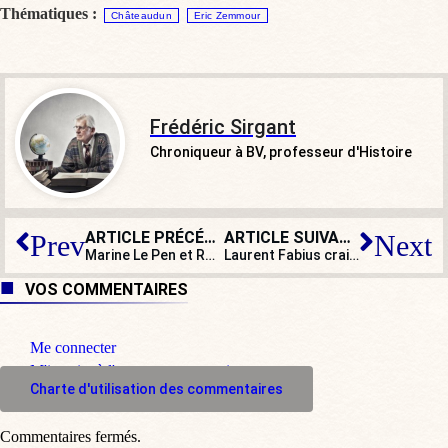
Thématiques :
Châteaudun
Eric Zemmour
Frédéric Sirgant
Chroniqueur à BV, professeur d'Histoire
ARTICLE PRÉCÉDENT
ARTICLE SUIVANT
Prev
Next
Marine Le Pen et Robert Ménard à nouveau main dans la main !
Laurent Fabius craint pour l’État de droit : rien ne l’arrête !
VOS COMMENTAIRES
Me connecter
M'inscrire à l'espace commentaire
Charte d'utilisation des commentaires
Commentaires fermés.