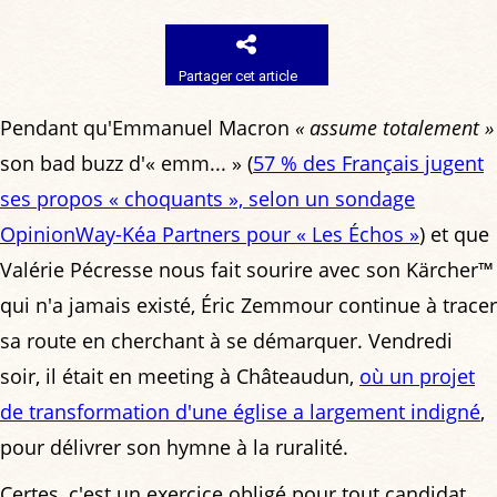
Partager cet article
Pendant qu'Emmanuel Macron
« assume totalement »
son bad buzz d'« emm... » (
57 % des Français jugent
ses propos « choquants », selon un sondage
OpinionWay-Kéa Partners pour « Les Échos »
) et que
Valérie Pécresse nous fait sourire avec son Kärcher™
qui n'a jamais existé, Éric Zemmour continue à tracer
sa route en cherchant à se démarquer. Vendredi
soir, il était en meeting à Châteaudun,
où un projet
de transformation d'une église a largement indigné
,
pour délivrer son hymne à la ruralité.
Certes, c'est un exercice obligé pour tout candidat,