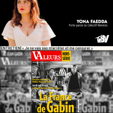
[ENTRETIEN] « Je ne vais pas m’arrêter et me censurer »