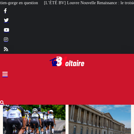
Louvre Nouvelle Renaissance : le troisième caprice patrimonial de Macron