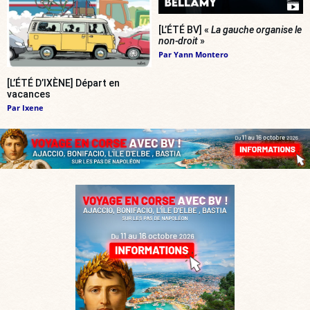
[L’ÉTÉ BV] «
La gauche organise le
non-droit
»
Par
Yann Montero
[L’ÉTÉ D’IXÈNE] Départ en
vacances
Par
Ixene