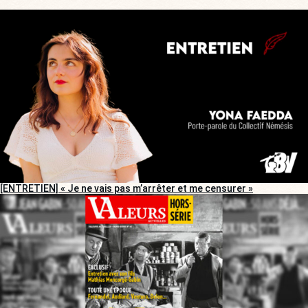
[ENTRETIEN] « Je ne vais pas m’arrêter et me censurer »