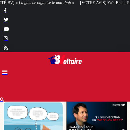
n-droit
»
[VOTRE AVIS] Yaël Braun-Pivet doit-elle renoncer à son projet arc