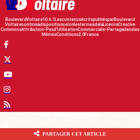
Boulevard Voltaire 10.6.1 Les contenus écrits publiés par Boulevard
Voltaire sont mis à disposition selon les termes de la Licence Creative
Commons Attribution – Pas d’Utilisation Commerciale – Partage dans les
Mêmes Conditions 2.0 France
© 2007-2026 Boulevard Voltaire
Le Fil d’actualité BV
PARTAGER CET ARTICLE