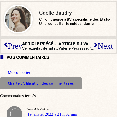
Gaëlle Baudry
Chroniqueuse à BV, spécialiste des Etats-
Unis, consultante indépendante
ARTICLE PRÉCÉDENT
ARTICLE SUIVANT
Prev
Next
Venezuela : défaite historique des chávistes dans l’État de Barinas
Valérie Pécresse, l’armée et les dealers : vous allez voir ce que vous allez voir…
VOS COMMENTAIRES
Me connecter
M'inscrire à l'espace commentaire
Charte d'utilisation des commentaires
Commentaires fermés.
Christophe T
dit
19 janvier 2022 à 21 h 02 min