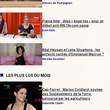
Alienor de Pompignan
France Inter
: deux « expertes » pour un
débat anti-RN, l’Arcom saisie
Jean Kast
Bilal Hassani et Lena Situations : les
enfants cachés d’Emmanuel Macron ?
Nicolas Gauthier
LES PLUS LUS DU MOIS
Cap-Ferret : Marion Cotillard, soutien
des Soulèvements de la Terre,
secourue par les agriculteurs
Gabrielle Cluzel