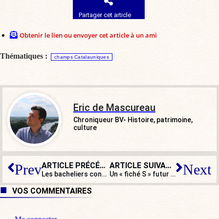
Partager cet article
Obtenir le lien ou envoyer cet article à un ami
Thématiques :
champs Catalauniques
Eric de Mascureau
Chroniqueur BV- Histoire, patrimoine,
culture
ARTICLE PRÉCÉDENT
ARTICLE SUIVANT
Prev
Next
Les bacheliers confondent Simone Veil et Simone Weil : à qui la faute ?
Un « fiché S » futur député ? Sur le pont d’Avignon, la gauche danse en rond…
VOS COMMENTAIRES