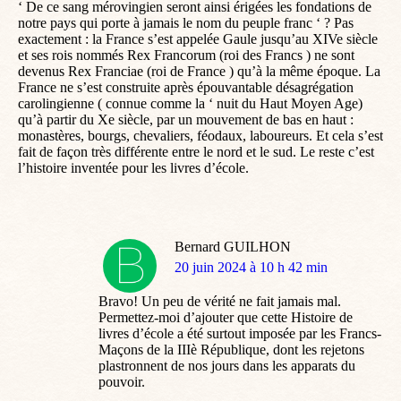
‘ De ce sang mérovingien seront ainsi érigées les fondations de
notre pays qui porte à jamais le nom du peuple franc ‘ ? Pas
exactement : la France s’est appelée Gaule jusqu’au XIVe siècle
et ses rois nommés Rex Francorum (roi des Francs ) ne sont
devenus Rex Franciae (roi de France ) qu’à la même époque. La
France ne s’est construite après épouvantable désagrégation
carolingienne ( connue comme la ‘ nuit du Haut Moyen Age)
qu’à partir du Xe siècle, par un mouvement de bas en haut :
monastères, bourgs, chevaliers, féodaux, laboureurs. Et cela s’est
fait de façon très différente entre le nord et le sud. Le reste c’est
l’histoire inventée pour les livres d’école.
Bernard GUILHON
dit
20 juin 2024 à 10 h 42 min
:
Bravo! Un peu de vérité ne fait jamais mal.
Permettez-moi d’ajouter que cette Histoire de
livres d’école a été surtout imposée par les Francs-
Maçons de la IIIè République, dont les rejetons
plastronnent de nos jours dans les apparats du
pouvoir.