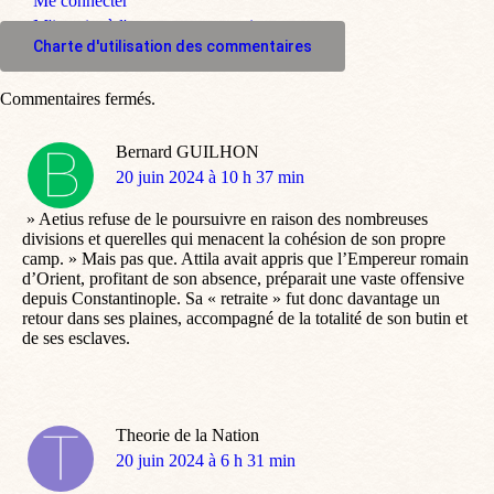
Me connecter
M'inscrire à l'espace commentaire
Charte d'utilisation des commentaires
Commentaires fermés.
Bernard GUILHON
dit
20 juin 2024 à 10 h 37 min
:
» Aetius refuse de le poursuivre en raison des nombreuses
divisions et querelles qui menacent la cohésion de son propre
camp. » Mais pas que. Attila avait appris que l’Empereur romain
d’Orient, profitant de son absence, préparait une vaste offensive
depuis Constantinople. Sa « retraite » fut donc davantage un
retour dans ses plaines, accompagné de la totalité de son butin et
de ses esclaves.
Theorie de la Nation
dit
20 juin 2024 à 6 h 31 min
: