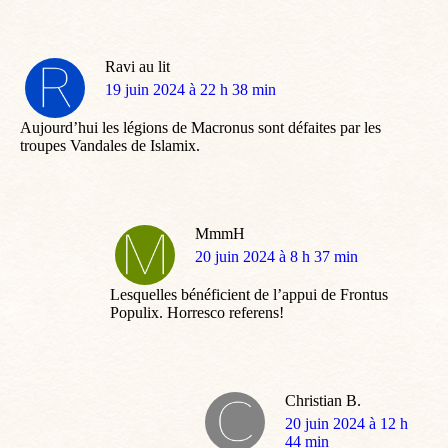
Ravi au lit
dit
19 juin 2024 à 22 h 38 min
:
Aujourd’hui les légions de Macronus sont défaites par les
troupes Vandales de Islamix.
MmmH
dit
20 juin 2024 à 8 h 37 min
:
Lesquelles bénéficient de l’appui de Frontus
Populix. Horresco referens!
Christian B.
dit
20 juin 2024 à 12 h
:
44 min