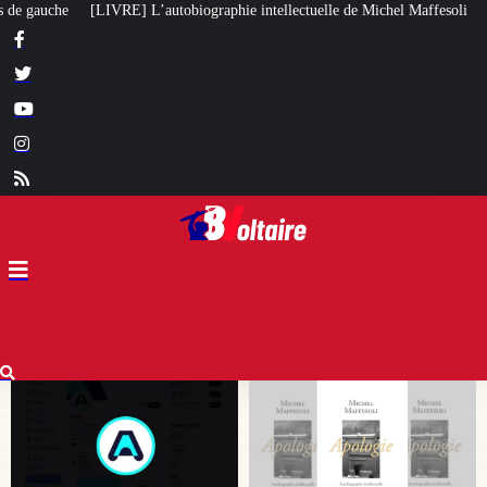
hie intellectuelle de Michel Maffesoli
Pour regagner son influence en Afri