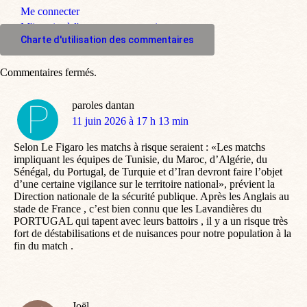
Me connecter
M'inscrire à l'espace commentaire
Charte d'utilisation des commentaires
Commentaires fermés.
paroles dantan
dit
11 juin 2026 à 17 h 13 min
:
Selon Le Figaro les matchs à risque seraient : «Les matchs
impliquant les équipes de Tunisie, du Maroc, d’Algérie, du
Sénégal, du Portugal, de Turquie et d’Iran devront faire l’objet
d’une certaine vigilance sur le territoire national», prévient la
Direction nationale de la sécurité publique. Après les Anglais au
stade de France , c’est bien connu que les Lavandières du
PORTUGAL qui tapent avec leurs battoirs , il y a un risque très
fort de déstabilisations et de nuisances pour notre population à la
fin du match .
Joël