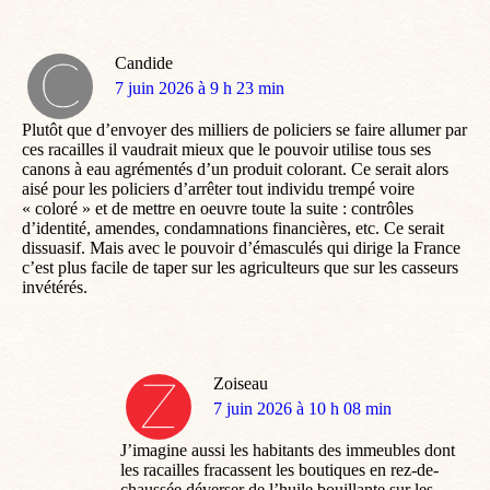
Candide
dit
7 juin 2026 à 9 h 23 min
:
Plutôt que d’envoyer des milliers de policiers se faire allumer par
ces racailles il vaudrait mieux que le pouvoir utilise tous ses
canons à eau agrémentés d’un produit colorant. Ce serait alors
aisé pour les policiers d’arrêter tout individu trempé voire
« coloré » et de mettre en oeuvre toute la suite : contrôles
d’identité, amendes, condamnations financières, etc. Ce serait
dissuasif. Mais avec le pouvoir d’émasculés qui dirige la France
c’est plus facile de taper sur les agriculteurs que sur les casseurs
invétérés.
Zoiseau
dit
7 juin 2026 à 10 h 08 min
:
J’imagine aussi les habitants des immeubles dont
les racailles fracassent les boutiques en rez-de-
chaussée déverser de l’huile bouillante sur les