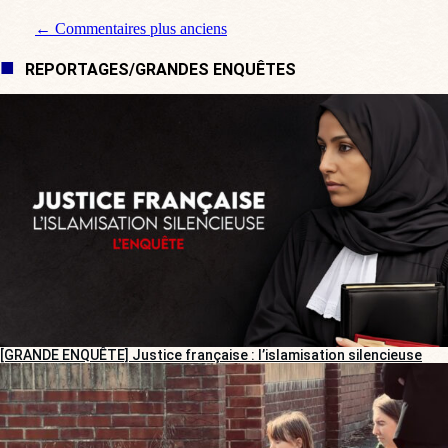
Navigation de commentaire
← Commentaires plus anciens
REPORTAGES/GRANDES ENQUÊTES
[GRANDE ENQUÊTE] Justice française : l’islamisation silencieuse