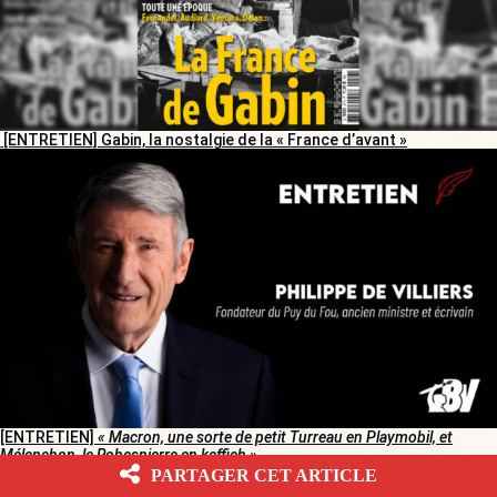
[ENTRETIEN] Gabin, la nostalgie de la « France d’avant »
[ENTRETIEN]
« Macron, une sorte de petit Turreau en Playmobil, et
Mélenchon, le Robespierre en keffieh »
PARTAGER CET ARTICLE