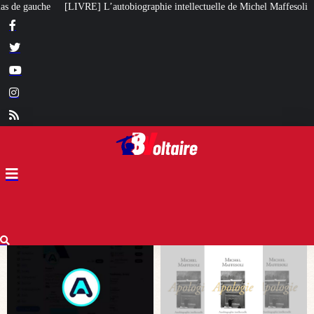
phie intellectuelle de Michel Maffesoli
Pour regagner son influence en Afr