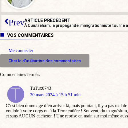
ARTICLE PRÉCÉDENT
Prev
À Ouistreham, la propagande immigrationniste tourne à
VOS COMMENTAIRES
Me connecter
M'inscrire à l'espace commentaire
Charte d'utilisation des commentaires
Commentaires fermés.
TuTux0743
dit
20 mars 2024 à 15 h 51 min
:
C’est bien dommage d’en arriver là, mais pourtant, il y a pas mal de
vouloir à votre corps ou à la Terre entière ! Souvent, du magnésium,
et sans AUCUN cacheton ! Une reprise en main sur moi même aussi,