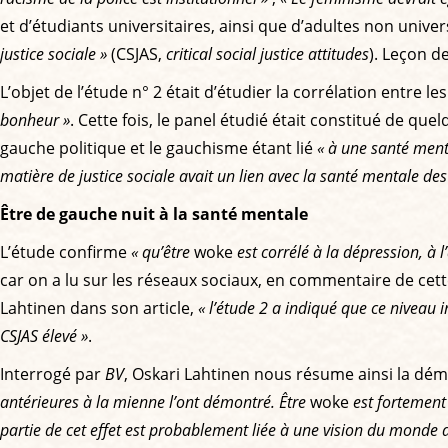
et d’étudiants universitaires, ainsi que d’adultes non unive
justice sociale »
(CSJAS,
critical social justice attitudes
). Leçon d
L’objet de l’étude n° 2 était d’étudier la corrélation entre le
bonheur »
. Cette fois, le panel étudié était constitué de que
gauche politique et le gauchisme étant lié
« à une santé menta
matière de justice sociale avait un lien avec la santé mentale des
Être de gauche nuit à la santé mentale
L’étude confirme
« qu’être
woke
est corrélé à la dépression, à
car on a lu sur les réseaux sociaux, en commentaire de cette
Lahtinen dans son article,
« l’étude 2 a indiqué que ce niveau 
CSJAS élevé »
.
Interrogé par
BV
, Oskari Lahtinen nous résume ainsi la dé
antérieures à la mienne l’ont démontré. Être
woke
est fortement 
partie de cet effet est probablement liée à une vision du monde 