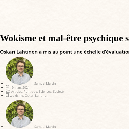
Wokisme et mal-être psychique so
Oskari Lahtinen a mis au point une échelle d’évaluat
Samuel Martin
19 mars 2024
Articles
,
Politique
,
Sciences
,
Société
wokisme
,
Oskari Lahtinen
Samuel Martin