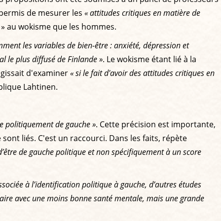
a permis de mesurer les
« attitudes critiques en matière de
tes » au wokisme que les hommes.
mment les variables de bien-être : anxiété, dépression et
al le plus diffusé de Finlande »
. Le wokisme étant lié à la
s'agissait d'examiner
« si le fait d'avoir des attitudes critiques en
xplique Lahtinen.
tre politiquement de gauche »
. Cette précision est importante,
ont liés. C'est un raccourci. Dans les faits, répète
 d’être de gauche politique et non spécifiquement à un score
ociée à l’identification politique à gauche, d’autres études
ilaire avec une moins bonne santé mentale, mais une grande