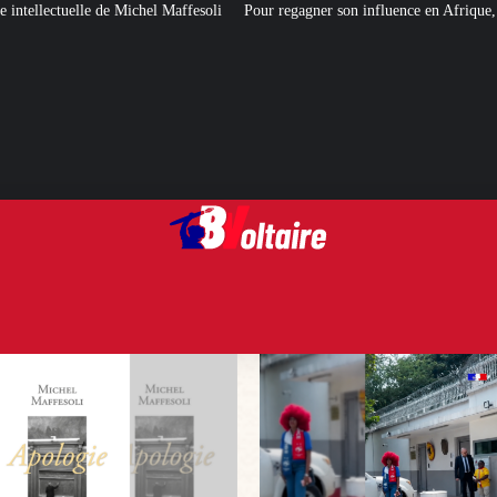
affesoli
Pour regagner son influence en Afrique, le Quai d’Orsay a choisi…