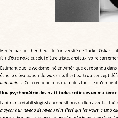
Menée par un chercheur de l’université de Turku, Oskari La
fait d’être
woke
et celui d’être triste, anxieux, voire carréme
Estimant que le wokisme, né en Amérique et répandu dans to
échelle d’évaluation du wokisme. Il est parti du concept dé
autoritaire »
. Cela recoupe plus ou moins tout ce qu’on peu
Une psychométrie des « attitudes critiques en matière de
Lahtinen a établi vingt-six propositions en lien avec les th
moyenne un niveau de revenu plus élevé que les Noirs, c'est à c
racisme de la police est institutionnel »
;
« Le féminisme devrait 