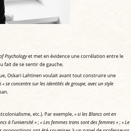
of Psychology
et met en évidence une corrélation entre le
au fait de se sentir de gauche.
e, Oskari Lahtinen voulait avant tout construire une
ui
« se concentre sur les identités de groupe, avec un style
ban.
stcolonialisme, etc.). Par exemple,
« si les Blancs ont en
cs à l’université »
;
« Les femmes trans sont des femmes »
;
« Le
s propositions ont été soumises à un panel de professeurs