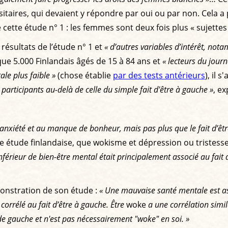
rsitaires, qui devaient y répondre par oui ou par non. Cela 
e cette étude n° 1 : les femmes sont deux fois plus « sujet
s résultats de l’étude n° 1 et
« d’autres variables d’intérêt, nota
lque 5.000 Finlandais âgés de 15 à 84 ans et
« lecteurs du journ
le plus faible »
(chose établie
par des tests antérieurs
), il 
 participants au-delà de celle du simple fait d'être à gauche »
, e
 l’anxiété et au manque de bonheur, mais pas plus que le fait d’ê
 étude finlandaise, que wokisme et dépression ou tristesse s
inférieur de bien-être mental était principalement associé au fait
monstration de son étude :
« Une mauvaise santé mentale est ass
corrélé au fait d’être à gauche. Être
woke
a une corrélation sim
de gauche et n'est pas nécessairement "woke" en soi. »