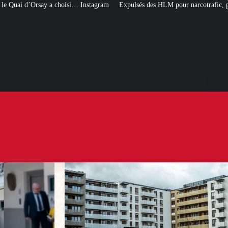
 Instagram
Expulsés des HLM pour narcotrafic, peuvent-ils obtenir un nouve