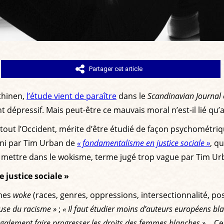
Partager cet article
thinen,
l’étude vient de paraître
dans le
Scandinavian Journal 
nt dépressif. Mais peut-être ce mauvais moral n’est-il lié qu’
ut l’Occident, mérite d’être étudié de façon psychométriqu
fini par Tim Urban de
« fondamentalisme en justice sociale »
, q
t mettre dans le wokisme, terme jugé trop vague par Tim Ur
 justice sociale »
èmes
woke
(races, genres, oppressions, intersectionnalité, po
ause du racisme »
;
« Il faut étudier moins d’auteurs européens blan
également faire progresser les droits des femmes blanches »
… Ce