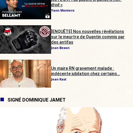
droit
»
Yann Montero
[ENQUÊTE] Nos nouvelles révélations
sur le meurtre de Quentin commis par
des antifas
Jean Bexon
Un maire RN gravement malade :
indécente jubilation chez certains…
Jean Kast
SIGNÉ DOMINIQUE JAMET