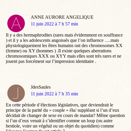
ANNE AURORE ANGELIQUE
dit
11 juin 2022 à 7 h 57 min
:
Il y a des hermaphrodites (rares mais évidemment en souffrance
) et il y a les adolescents angoissés que l’on influence ….mais
physiologiquement les êtres humains ont des chromosomes XX
(femme) ou XY (hommes ) .Il existe quelques aberrations
chromosomiques XXX ou XYY mais elles sont très rares et ne
jouent pas forcément sur l’impression identitaire .
JdesSaules
dit
11 juin 2022 à 7 h 35 min
:
En cette période d’élections législatives, que deviendrait le
principe de la parité du « couple » élu/ suppléant si l’un d’eux
décidait de changer de sexe en cours de mandat? Même question
si l’un d’eux venait à s’identifier comme un loup (ou autre
bestiole, voire un végétal ou un objet du quotidien) comme