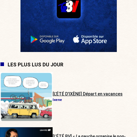
LES PLUS LUS DU JOUR
[L’ÉTÉ D’IXÈNE] Départ en vacances
Ixene
[L’ÉTÉ BV] «
La gauche organise le non-