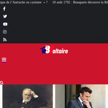
10 août 1792 : Bonaparte découvre la Révolution aux Tuileries
Ces acteurs 