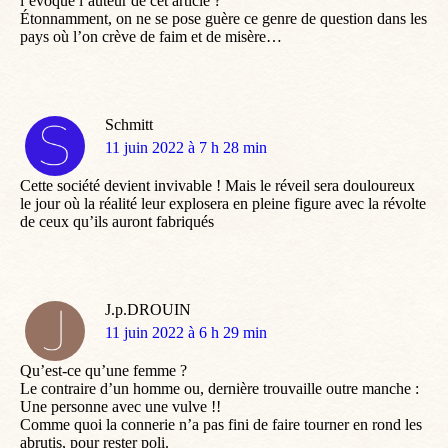
l’évoque l’auteur de cet article ?
Étonnamment, on ne se pose guère ce genre de question dans les
pays où l’on crève de faim et de misère…
Schmitt
dit
11 juin 2022 à 7 h 28 min
:
Cette société devient invivable ! Mais le réveil sera douloureux
le jour où la réalité leur explosera en pleine figure avec la révolte
de ceux qu’ils auront fabriqués
J.p.DROUIN
dit
11 juin 2022 à 6 h 29 min
:
Qu’est-ce qu’une femme ?
Le contraire d’un homme ou, dernière trouvaille outre manche :
Une personne avec une vulve !!
Comme quoi la connerie n’a pas fini de faire tourner en rond les
abrutis, pour rester poli.