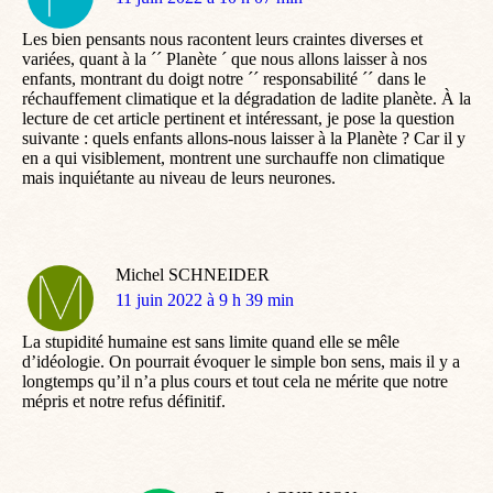
:
Les bien pensants nous racontent leurs craintes diverses et
variées, quant à la ´´ Planète ´ que nous allons laisser à nos
enfants, montrant du doigt notre ´´ responsabilité ´´ dans le
réchauffement climatique et la dégradation de ladite planète. À la
lecture de cet article pertinent et intéressant, je pose la question
suivante : quels enfants allons-nous laisser à la Planète ? Car il y
en a qui visiblement, montrent une surchauffe non climatique
mais inquiétante au niveau de leurs neurones.
Michel SCHNEIDER
dit
11 juin 2022 à 9 h 39 min
:
La stupidité humaine est sans limite quand elle se mêle
d’idéologie. On pourrait évoquer le simple bon sens, mais il y a
longtemps qu’il n’a plus cours et tout cela ne mérite que notre
mépris et notre refus définitif.