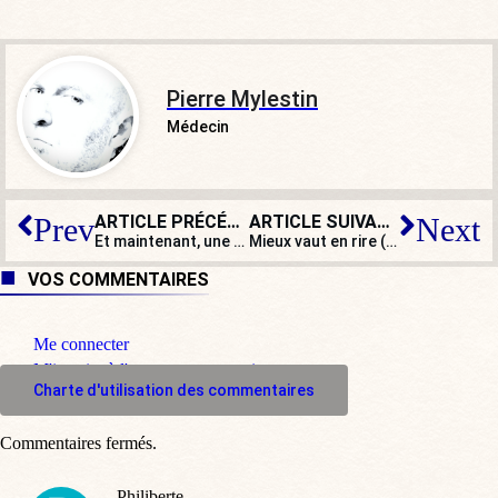
Pierre Mylestin
Médecin
ARTICLE PRÉCÉDENT
ARTICLE SUIVANT
Prev
Next
Et maintenant, une adolescente égorgée
Mieux vaut en rire (ou pas) : Salah Abdeslam « très humain », les vidéosurveillances du Stade France effacées et autres perles…
VOS COMMENTAIRES
Me connecter
M'inscrire à l'espace commentaire
Charte d'utilisation des commentaires
Commentaires fermés.
Philiberte