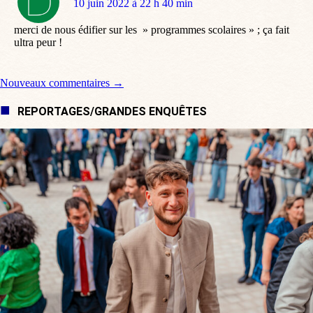
dit
10 juin 2022 à 22 h 40 min
:
merci de nous édifier sur les » programmes scolaires » ; ça fait
ultra peur !
Navigation de commentaire
Nouveaux commentaires →
REPORTAGES/GRANDES ENQUÊTES