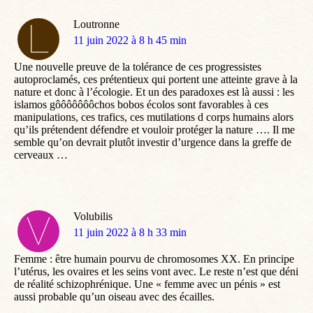
Loutronne
dit
11 juin 2022 à 8 h 45 min
:
Une nouvelle preuve de la tolérance de ces progressistes
autoproclamés, ces prétentieux qui portent une atteinte grave à la
nature et donc à l’écologie. Et un des paradoxes est là aussi : les
islamos gôôôôôôôchos bobos écolos sont favorables à ces
manipulations, ces trafics, ces mutilations d corps humains alors
qu’ils prétendent défendre et vouloir protéger la nature …. Il me
semble qu’on devrait plutôt investir d’urgence dans la greffe de
cerveaux …
Volubilis
dit
11 juin 2022 à 8 h 33 min
:
Femme : être humain pourvu de chromosomes XX. En principe
l’utérus, les ovaires et les seins vont avec. Le reste n’est que déni
de réalité schizophrénique. Une « femme avec un pénis » est
aussi probable qu’un oiseau avec des écailles.