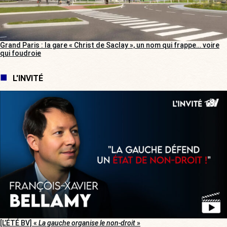
Grand Paris : la gare « Christ de Saclay », un nom qui frappe… voire
qui foudroie
L'INVITÉ
[L’ÉTÉ BV] «
La gauche organise le non-droit
»