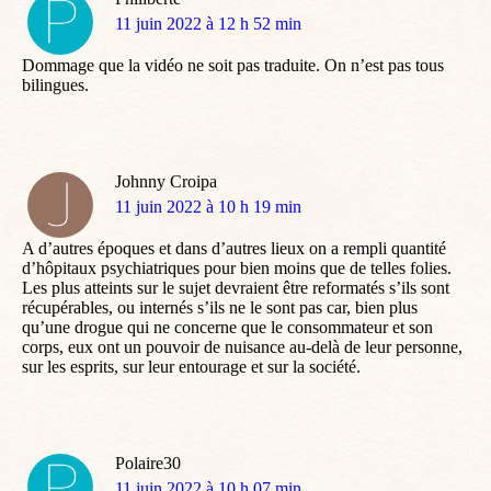
dit
11 juin 2022 à 12 h 52 min
:
Dommage que la vidéo ne soit pas traduite. On n’est pas tous
bilingues.
Johnny Croipa
dit
11 juin 2022 à 10 h 19 min
:
A d’autres époques et dans d’autres lieux on a rempli quantité
d’hôpitaux psychiatriques pour bien moins que de telles folies.
Les plus atteints sur le sujet devraient être reformatés s’ils sont
récupérables, ou internés s’ils ne le sont pas car, bien plus
qu’une drogue qui ne concerne que le consommateur et son
corps, eux ont un pouvoir de nuisance au-delà de leur personne,
sur les esprits, sur leur entourage et sur la société.
Polaire30
dit
11 juin 2022 à 10 h 07 min