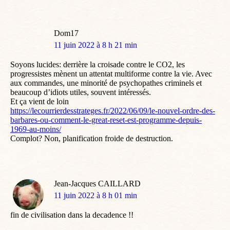
Dom17
dit
11 juin 2022 à 8 h 21 min
:
Soyons lucides: derrière la croisade contre le CO2, les
progressistes mènent un attentat multiforme contre la vie. Avec
aux commandes, une minorité de psychopathes criminels et
beaucoup d’idiots utiles, souvent intéressés.
Et ça vient de loin
https://lecourrierdesstrateges.fr/2022/06/09/le-nouvel-ordre-des-
barbares-ou-comment-le-great-reset-est-programme-depuis-
1969-au-moins/
Complot? Non, planification froide de destruction.
Jean-Jacques CAILLARD
dit
11 juin 2022 à 8 h 01 min
:
fin de civilisation dans la decadence !!