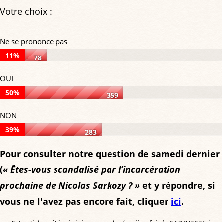
Votre choix :
Ne se prononce pas
11%
78
Ne
OUI
se
50%
359
prononce
OUI:
NON
pas:
50%
39%
11%
283
of
NON:
of
Pour consulter notre question de samedi dernier
votes,
39%
votes,
(
« Êtes-vous scandalisé par l’incarcération
359
of
78
prochaine de Nicolas Sarkozy ? »
votes
et y répondre, si
votes,
votes
vous ne l'avez pas encore fait, cliquer
ici
.
283