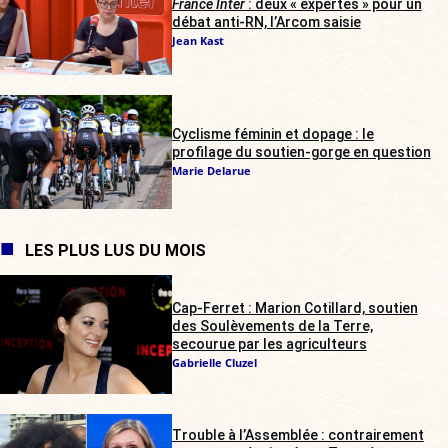
France Inter
: deux « expertes » pour un
débat anti-RN, l’Arcom saisie
Jean Kast
Cyclisme féminin et dopage : le
profilage du soutien-gorge en question
Marie Delarue
LES PLUS LUS DU MOIS
Cap-Ferret : Marion Cotillard, soutien
des Soulèvements de la Terre,
secourue par les agriculteurs
Gabrielle Cluzel
Trouble à l’Assemblée : contrairement