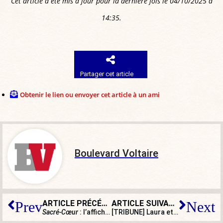
votes
Cet article a été mis à jour pour la dernière fois le 04/10/2025 à
14:35.
Partager cet article
Obtenir le lien ou envoyer cet article à un ami
Boulevard Voltaire
ARTICLE PRÉCÉDENT
ARTICLE SUIVANT
Prev
Next
Sacré-Cœur
: l’affiche interdite dans les gares et les métros !
[TRIBUNE] Laura et Mauranne : le devoir de se battre pour elles