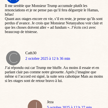
:
Il me semble que Monsieur Trump accumule plutôt les
renonciations et je ne pense pas qu’il fera déguerpir le Hamas,
hélas!
Quant aux otages encore en vie, s’il en reste, je pense qu’ils sont
perdus d’avance. Je crois que Monsieur Netanyahou voir clair et
que les choses doivent aller « ad fundum ». J’écris ceci avec
beaucoup de tristesse.
Cath30
dit
2 octobre 2025 à 12 h 36 min
:
J’ai répondu oui car Trump me bluffe. Au moins il essaie et en
parlant clair pas comme notre girouette. Après j’imagine que
même si l’accord est signé, la suite sera cahotique Mais au moins
si les otages sont de retour bravo à lui.
Jeza
dit
5 octobre 2025 à 12 h 27 min