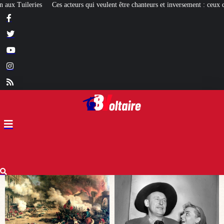
eulent être chanteurs et inversement : ceux qui réussissent et les autres
[EXPO