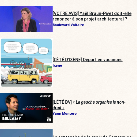
[VOTRE AVIS] Yaël Braun-Pivet doit-elle
renoncer à son projet architectural ?
Boulevard Voltaire
[L’ÉTÉ D’IXÈNE] Départ en vacances
Ixene
[L’ÉTÉ BV] «
La gauche organise le non-
droit
»
Yann Montero