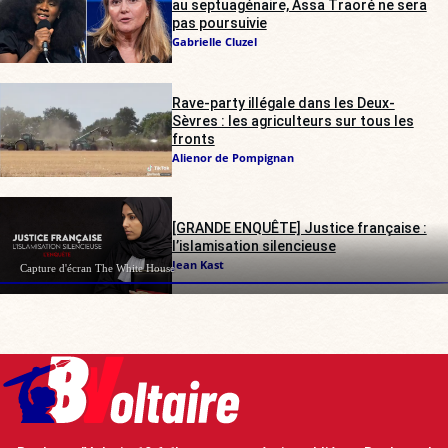
au septuagénaire, Assa Traoré ne sera
pas poursuivie
Gabrielle Cluzel
Rave-party illégale dans les Deux-
Sèvres : les agriculteurs sur tous les
fronts
Alienor de Pompignan
[GRANDE ENQUÊTE] Justice française :
l’islamisation silencieuse
Jean Kast
Capture d'écran The White House