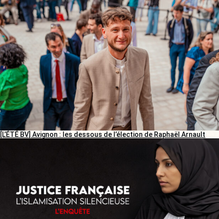
[L’ÉTÉ BV] Avignon : les dessous de l’élection de Raphaël Arnault