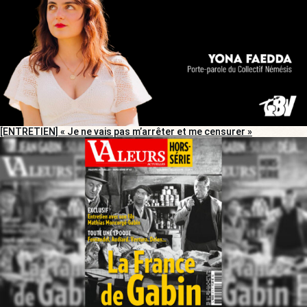
[ENTRETIEN] « Je ne vais pas m’arrêter et me censurer »