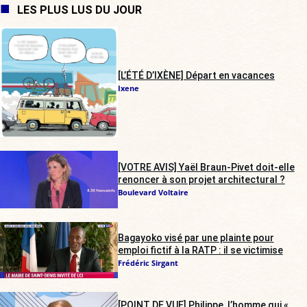
LES PLUS LUS DU JOUR
[L’ÉTÉ D’IXÈNE] Départ en vacances
Ixene
[VOTRE AVIS] Yaël Braun-Pivet doit-elle
renoncer à son projet architectural ?
Boulevard Voltaire
Bagayoko visé par une plainte pour
emploi fictif à la RATP : il se victimise
Frédéric Sirgant
[POINT DE VUE] Philippe, l’homme qui «