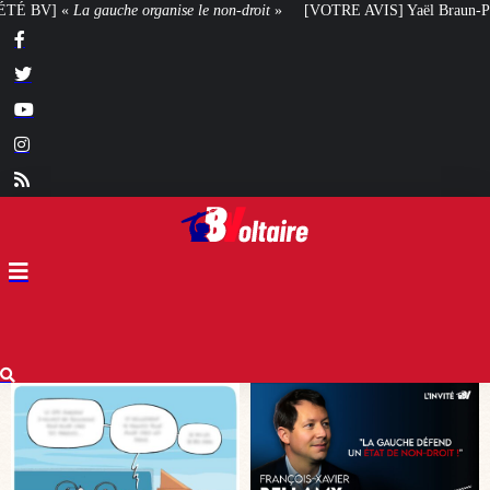
-droit
»
[VOTRE AVIS] Yaël Braun-Pivet doit-elle renoncer à son projet arch