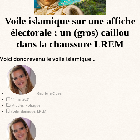
Voile islamique sur une affiche
électorale : un (gros) caillou
dans la chaussure LREM
Voici donc revenu le voile islamique…
Gabrielle Cluzel
11 mai 2021
Articles
,
Politique
Voile islamique
,
LREM