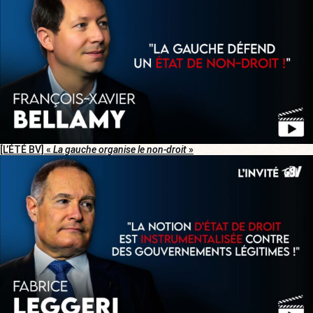
[L’ÉTÉ BV] «
La gauche organise le non-droit
»