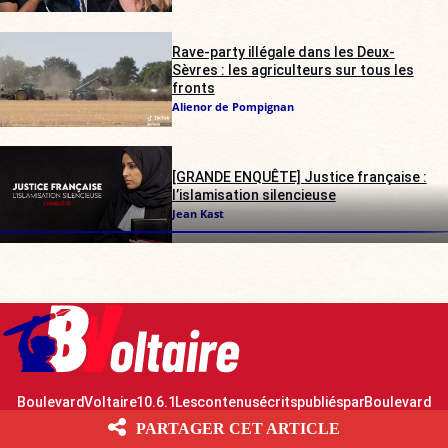
Rave-party illégale dans les Deux-
Sèvres : les agriculteurs sur tous les
fronts
Alienor de Pompignan
[GRANDE ENQUÊTE] Justice française :
l’islamisation silencieuse
Jean Kast
Boulevard Voltaire 10.6.1 Les contenus écrits publiés par Boulevard
Voltaire sont mis à disposition selon les termes de la Licence Creative
PARTAGER CET ARTICLE
Commons Attribution – Pas d’Utilisation Commerciale – Partage dans les