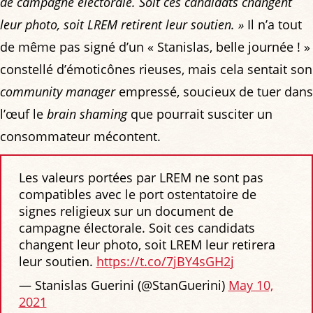
de campagne électorale. Soit ces candidats changent
leur photo, soit LREM retirent leur soutien. »
Il n’a tout
de même pas signé d’un « Stanislas, belle journée ! »
constellé d’émoticônes rieuses, mais cela sentait son
community manager
empressé, soucieux de tuer dans
l’œuf le
brain shaming
que pourrait susciter un
consommateur mécontent.
Les valeurs portées par LREM ne sont pas
compatibles avec le port ostentatoire de
signes religieux sur un document de
campagne électorale. Soit ces candidats
changent leur photo, soit LREM leur retirera
leur soutien.
https://t.co/7jBY4sGH2j
— Stanislas Guerini (@StanGuerini)
May 10,
2021