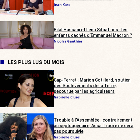
Jean Kast
Bilal Hassani et Lena Situations : les
enfants cachés d’Emmanuel Macron ?
Nicolas Gauthier
LES PLUS LUS DU MOIS
Cap-Ferret : Marion Cotillard, soutien
des Soulèvements de la Terre,
secourue par les agriculteurs
Gabrielle Cluzel
Trouble à l’Assemblée : contrairement
au septuagénaire, Assa Traoré ne sera
pas poursuivie
Gabrielle Cluzel