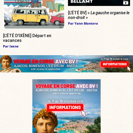
[L’ÉTÉ BV] «
La gauche organise le
non-droit
»
Par
Yann Montero
[L’ÉTÉ D’IXÈNE] Départ en
vacances
Par
Ixene