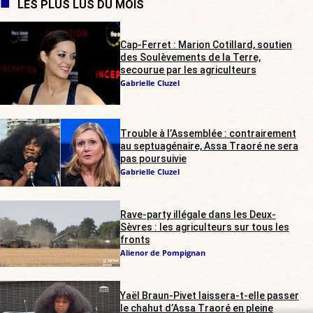
LES PLUS LUS DU MOIS
Cap-Ferret : Marion Cotillard, soutien
des Soulèvements de la Terre,
secourue par les agriculteurs
Gabrielle Cluzel
Trouble à l’Assemblée : contrairement
au septuagénaire, Assa Traoré ne sera
pas poursuivie
Gabrielle Cluzel
Rave-party illégale dans les Deux-
Sèvres : les agriculteurs sur tous les
fronts
Alienor de Pompignan
Yaël Braun-Pivet laissera-t-elle passer
le chahut d’Assa Traoré en pleine