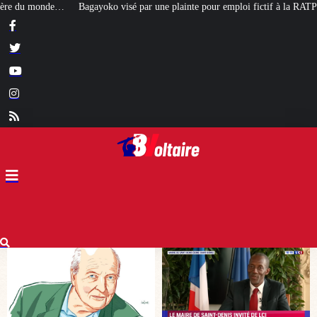
r une plainte pour emploi fictif à la RATP : il se victimise
[POINT DE VUE] 