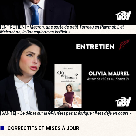
[ENTRETIEN]
« Macron, une sorte de petit Turreau en Playmobil, et
Mélenchon, le Robespierre en keffieh »
[SANTÉ]
« Le débat sur la GPA n’est pas théorique : il est déjà en cours »
CORRECTIFS ET MISES À JOUR