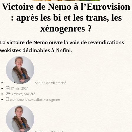
Victoire de Nemo à l’Eurovision
: après les bi et les trans, les
xénogenres ?
La victoire de Nemo ouvre la voie de revendications
wokistes déclinables à l'infini.
Sabine de Villeroché
17 mai 2024
Articles
,
Société
wokisme
,
bisexualité
,
xenogenre