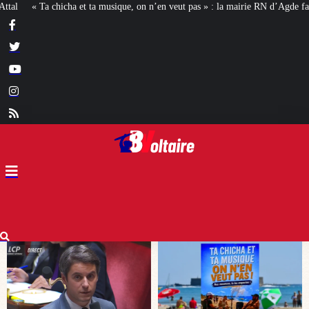
veut pas » : la mairie RN d’Agde face à la meute « antiraciste »
La hausse de