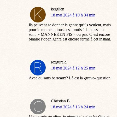
kerglien
dit
18 mai 2024 à 10 h 34 min
:
Ils peuvent se donner le genre qu’ils veulent, mais
pour le moment, tous ces abrutis à la naissance
sont. » MANNEKEN PIS » ou pas. C’est encore
binaire l’open genre est encore fermé à cet instant.
rexgurald
dit
18 mai 2024 à 12 h 25 min
:
Avec ou sans barreaux? Là est la -grave- question.
Christian B.
dit
18 mai 2024 à 13 h 24 min
:
Moi je suis un alien, je viens de la planète Oxo et