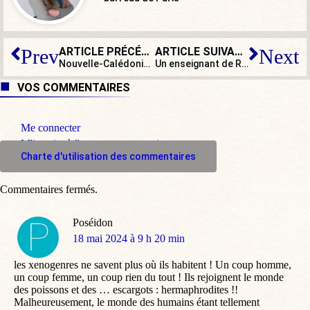
ARTICLE PRÉCÉDENT
ARTICLE SUIVANT
Prev
Next
Nouvelle-Calédonie : ingérences étrangères, tout le monde savait… sauf le gouvernement !
Un enseignant de Reconquête arrêté devant ses élèves pour avoir collé des affiches
VOS COMMENTAIRES
Me connecter
M'inscrire à l'espace commentaire
Charte d'utilisation des commentaires
Commentaires fermés.
Poséidon
dit
18 mai 2024 à 9 h 20 min
:
les xenogenres ne savent plus où ils habitent ! Un coup homme,
un coup femme, un coup rien du tout ! Ils rejoignent le monde
des poissons et des … escargots : hermaphrodites !!
Malheureusement, le monde des humains étant tellement