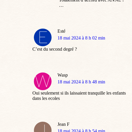
…
Esté
dit
18 mai 2024 à 8 h 02 min
:
C’est du second degré ?
Wasp
dit
18 mai 2024 à 8 h 48 min
:
Oui seulement si ils laissaient tranquille les enfants
dans les ecoles
Jean F
dit
18 mai 2024 à 8 h 54 min