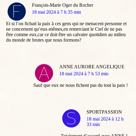
François-Marie Oger du Rocher
dit
18 mai 2024 à 7 h 35 min
:
Et si l’on fichait la paix à ces gens qui ne menacent personne et
ne concernent qu’eux-mêmes,en remerciant le Ciel de ne pas
être comme eux,car ce doit être un calvaire quotidien au milieu
du monde de brutes que nous formons?
ANNE AURORE ANGELIQUE
dit
18 mai 2024 à 7 h 53 min
:
Sauf que eux ne nous fichent pas du tout la paix !
SPORTPASSION
dit
18 mai 2024 à 12 h
:
33 min
Totalement d’accord avec ANNE !