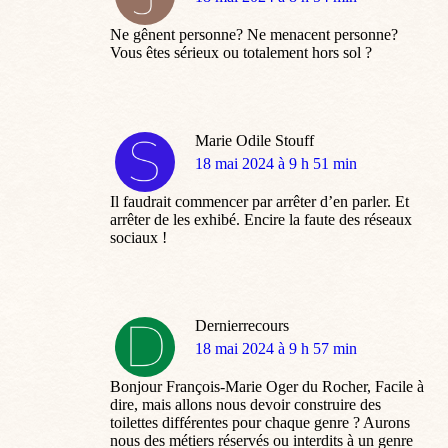
:
Ne gênent personne? Ne menacent personne?
Vous êtes sérieux ou totalement hors sol ?
Marie Odile Stouff
dit
18 mai 2024 à 9 h 51 min
:
Il faudrait commencer par arrêter d’en parler. Et
arrêter de les exhibé. Encire la faute des réseaux
sociaux !
Dernierrecours
dit
18 mai 2024 à 9 h 57 min
:
Bonjour François-Marie Oger du Rocher, Facile à
dire, mais allons nous devoir construire des
toilettes différentes pour chaque genre ? Aurons
nous des métiers réservés ou interdits à un genre