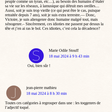
peuple comme un tyran, etc…), au besoin des humains d’étaler
sa vie sur les réseaux, à lamusique qui détruit mes oreilles…
Aussi, soit je suis trop vieille (ce qui peut être le cas, puisque
retraitée depuis 7 ans), soit je suis extra terrestre.— Donc,
Victoire, je suis aliengenre donc humaine malgré tout, mais
xénogenre.– Sincèrement, ces idioties me passent par dessus la
tête et j’en ai ras le bol. Ces idioties, c’est cela la décadence?
Marie Odile Stouff
dit
18 mai 2024 à 9 h 43 min
:
Oui, bien sûr !
jean-pierre mathieu
dit
18 mai 2024 à 8 h 30 min
:
Toutes ces catégories à regrouper dans une : les toqgenres de
l’adjectif toqué.