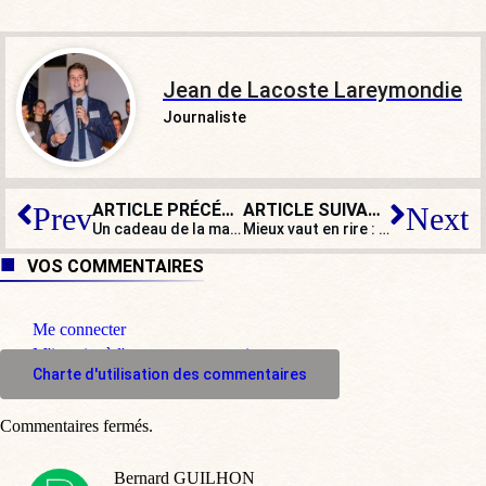
Jean de Lacoste Lareymondie
Journaliste
ARTICLE PRÉCÉDENT
ARTICLE SUIVANT
Prev
Next
Un cadeau de la mairie de Paris : vos pochettes d’ordinateur récup
Mieux vaut en rire : « Se faire gifler par son mari » ? Normal
VOS COMMENTAIRES
Me connecter
M'inscrire à l'espace commentaire
Charte d'utilisation des commentaires
Commentaires fermés.
Bernard GUILHON