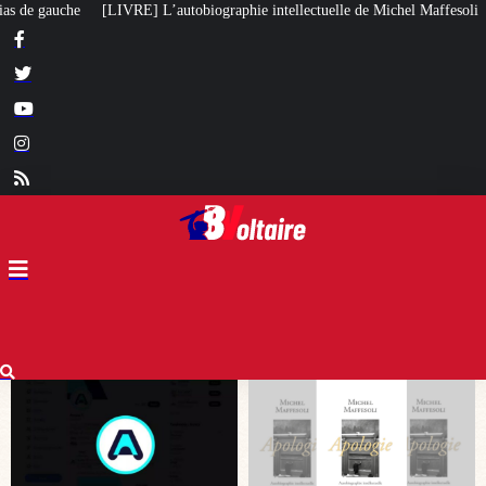
aphie intellectuelle de Michel Maffesoli
Pour regagner son influence en A