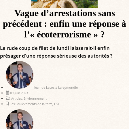
Vague d’arrestations sans
précédent : enfin une réponse à
l’« écoterrorisme » ?
Le rude coup de filet de lundi laisserait-il enfin
présager d'une réponse sérieuse des autorités ?
Jean de Lacoste Lareymondie
09 juin 2023
Articles
,
Environnement
Les Soulèvements de la terre
,
LST