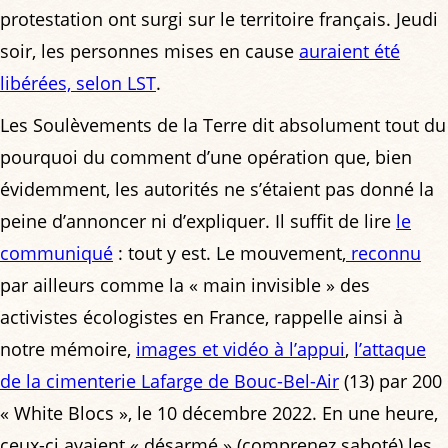
protestation ont surgi sur le territoire français. Jeudi
soir, les personnes mises en cause
auraient été
libérées, selon LST
.
Les Soulèvements de la Terre dit absolument tout du
pourquoi du comment d’une opération que, bien
évidemment, les autorités ne s’étaient pas donné la
peine d’annoncer ni d’expliquer. Il suffit de lire
le
communiqué
: tout y est. Le mouvement,
reconnu
par ailleurs comme la « main invisible » des
activistes écologistes en France, rappelle ainsi à
notre mémoire,
images et vidéo à l’appui
,
l’attaque
de la cimenterie Lafarge de Bouc-Bel-Air
(13) par 200
« White Blocs », le 10 décembre 2022. En une heure,
ceux-ci avaient « désarmé » (comprenez saboté) les