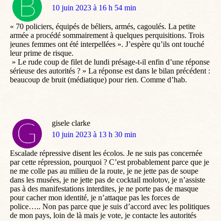
dit
10 juin 2023 à 16 h 54 min
:
« 70 policiers, équipés de béliers, armés, cagoulés. La petite
armée a procédé sommairement à quelques perquisitions. Trois
jeunes femmes ont été interpellées ». J’espère qu’ils ont touché
leur prime de risque.
» Le rude coup de filet de lundi présage-t-il enfin d’une réponse
sérieuse des autorités ? » La réponse est dans le bilan précédent :
beaucoup de bruit (médiatique) pour rien. Comme d’hab.
gisele clarke
dit
10 juin 2023 à 13 h 30 min
:
Escalade répressive disent les écolos. Je ne suis pas concernée
par cette répression, pourquoi ? C’est probablement parce que je
ne me colle pas au milieu de la route, je ne jette pas de soupe
dans les musées, je ne jette pas de cocktail molotov, je n’assiste
pas à des manifestations interdites, je ne porte pas de masque
pour cacher mon identité, je n’attaque pas les forces de
police….. Non pas parce que je suis d’accord avec les politiques
de mon pays, loin de là mais je vote, je contacte les autorités