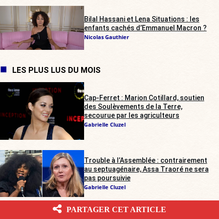
Bilal Hassani et Lena Situations : les
enfants cachés d’Emmanuel Macron ?
Nicolas Gauthier
LES PLUS LUS DU MOIS
Cap-Ferret : Marion Cotillard, soutien
des Soulèvements de la Terre,
secourue par les agriculteurs
Gabrielle Cluzel
Trouble à l’Assemblée : contrairement
au septuagénaire, Assa Traoré ne sera
pas poursuivie
Gabrielle Cluzel
PARTAGER CET ARTICLE
Rave-party illégale dans les Deux-