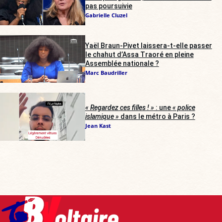
pas poursuivie
Gabrielle Cluzel
Yaël Braun-Pivet laissera-t-elle passer
le chahut d’Assa Traoré en pleine
Assemblée nationale ?
Marc Baudriller
« Regardez ces filles ! »
: une
« police
islamique »
dans le métro à Paris ?
Jean Kast