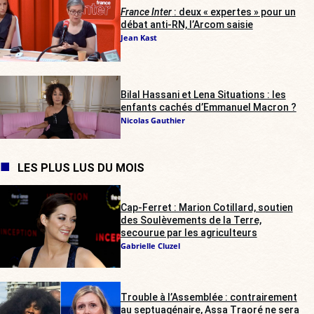
France Inter
: deux « expertes » pour un
débat anti-RN, l’Arcom saisie
Jean Kast
Bilal Hassani et Lena Situations : les
enfants cachés d’Emmanuel Macron ?
Nicolas Gauthier
LES PLUS LUS DU MOIS
Cap-Ferret : Marion Cotillard, soutien
des Soulèvements de la Terre,
secourue par les agriculteurs
Gabrielle Cluzel
Trouble à l’Assemblée : contrairement
au septuagénaire, Assa Traoré ne sera