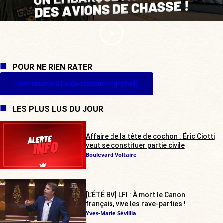
POUR NE RIEN RATER
Je m'inscris à La Quotidienne (gratuit)
LES PLUS LUS DU JOUR
Affaire de la tête de cochon : Éric Ciotti
veut se constituer partie civile
Boulevard Voltaire
[L’ÉTÉ BV] LFI : À mort le Canon
français, vive les rave-parties !
Yves-Marie Sévillia