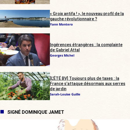
« Groix antifa ! », le nouveau profil de la
gauche révolutionnaire ?
Yann Montero
Ingérences étrangères : la complainte
de Gabriel Attal
Georges Michel
[L’ÉTÉ BV] Toujours plus de taxes : la
France s’attaque désormais aux serres
de jardin
Sarah-Louise Guille
SIGNÉ DOMINIQUE JAMET