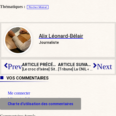
Thématiques :
Rocher Mistral
Alix Léonard-Bélair
Journaliste
ARTICLE PRÉCÉDENT
ARTICLE SUIVANT
Prev
Next
[Le croc d’Ixène] Sitôt expulsé, l’imam Mahjoubi veut revenir en France
[Tribune] La CNIL « déplore » mais plie sur l’hébergement américain de données de santé françaises
VOS COMMENTAIRES
Me connecter
M'inscrire à l'espace commentaire
Charte d'utilisation des commentaires