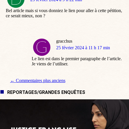
:
Bel article mais si vous donniez le lien pour aller à cette pétition,
ce serait mieux, non ?
gracchus
dit
25 février 2024 à 11 h 17 min
:
Le lien est dans le premier paragraphe de l’article.
Je viens de l’utiliser.
Navigation de commentaire
← Commentaires plus anciens
REPORTAGES/GRANDES ENQUÊTES