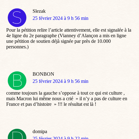
Slezak
dit
25 février 2024 à 9 h 56 min
:
Pour la pétition relire l’article attentivement, elle est signalée à la
4e ligne du 2e paragraphe (Vianney d’Alançon a mis en ligne
une pétition de soutien déjà signée par près de 10.000
personnes.)
BONBON
dit
25 février 2024 à 9 h 56 min
:
comme toujours la gauche s’oppose à tout ce qui est culture ,
mais Macron lui même nous a crié » il n’y a pas de culture en
France et pas d’histoire » !!! le résultat est là !
domipa
dit
25 février 2024 à 9 h 22 min