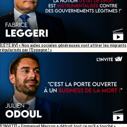
[L’ÉTÉ BV] « Nos aides sociales généreuses vont attirer les migrants
régularisés par l’Espagne ! »
[L’INVITÉ] « Emmanuel Macron a détruit tout ce qu’il a touché »