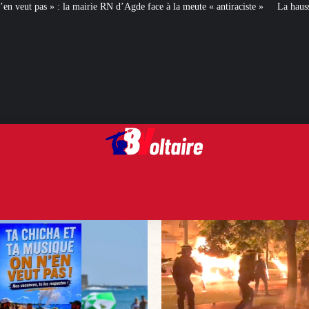
d’Agde face à la meute « antiraciste »
La hausse de la taxe attentat va augm