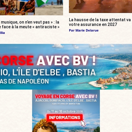
La hausse de la taxe attentat v
 musique, on n’en veut pas » : la
votre assurance en 2027
 face à la meute « antiraciste »
Par
Marie Delarue
llia