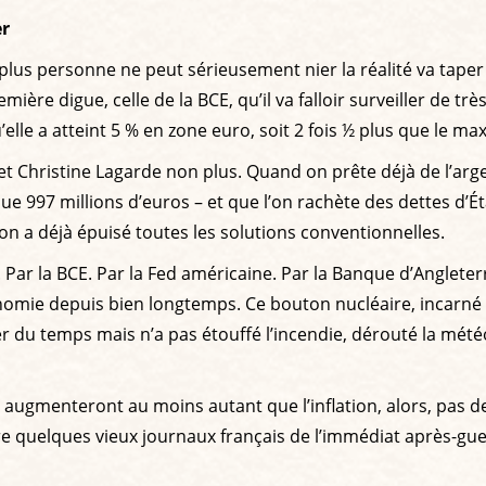
er
nt plus personne ne peut sérieusement nier la réalité va tape
ère digue, celle de la BCE, qu’il va falloir surveiller de très
elle a atteint 5 % en zone euro, soit 2 fois ½ plus que le m
e et Christine Lagarde non plus. Quand on prête déjà de l’ar
ue 997 millions d’euros – et que l’on rachète des dettes d’É
’on a déjà épuisé toutes les solutions conventionnelles.
é. Par la BCE. Par la Fed américaine. Par la Banque d’Anglete
omie depuis bien longtemps. Ce bouton nucléaire, incarné 
er du temps mais n’a pas étouffé l’incendie, dérouté la météor
ls augmenteront au moins autant que l’inflation, alors, pas 
lire quelques vieux journaux français de l’immédiat après-gu