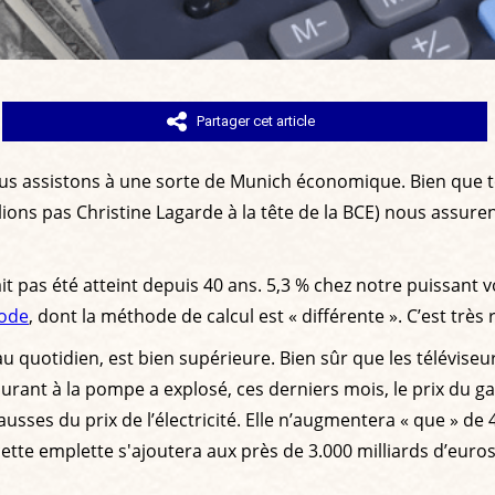
Partager cet article
us assistons à une sorte de Munich économique. Bien que 
ions pas Christine Lagarde à la tête de la BCE) nous assur
it pas été atteint depuis 40 ans. 5,3 % chez notre puissant 
ode
, dont la méthode de calcul est « différente ». C’est très
is au quotidien, est bien supérieure. Bien sûr que les télévis
rant à la pompe a explosé, ces derniers mois, le prix du gaz
hausses du prix de l’électricité. Elle n’augmentera « que » de
ette emplette s'ajoutera aux près de 3.000 milliards d’eur