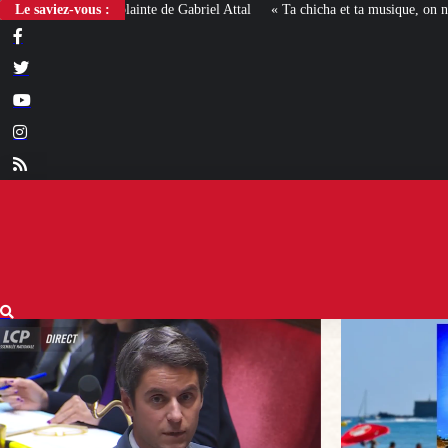
Le saviez-vous :
« Ta chicha et ta musique, on n’en veut pas » : la mairie RN 