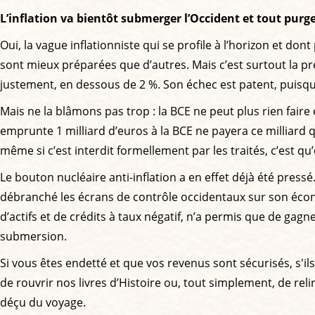
L’inflation va bientôt submerger l’Occident et tout purg
Oui, la vague inflationniste qui se profile à l’horizon et do
sont mieux préparées que d’autres. Mais c’est surtout la premi
justement, en dessous de 2 %. Son échec est patent, puisqu’
Mais ne la blâmons pas trop : la BCE ne peut plus rien fair
emprunte 1 milliard d’euros à la BCE ne payera ce milliard q
même si c’est interdit formellement par les traités, c’est qu
Le bouton nucléaire anti-inflation a en effet déjà été press
débranché les écrans de contrôle occidentaux sur son écon
d’actifs et de crédits à taux négatif, n’a permis que de gagn
submersion.
Si vous êtes endetté et que vos revenus sont sécurisés, s'i
de rouvrir nos livres d’Histoire ou, tout simplement, de re
déçu du voyage.