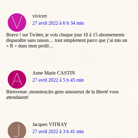
vivicret
dit
27 avril 2022 à 6 h 34 min
:
Bravo ! sur Twitter, je vois chaque jour 10 à 15 abonnements
disparaître sans raison… tout simplement parce que j’ai mis un
« R » dans mon profil…
Anne Marie CASTIN
dit
27 avril 2022 à 5 h 45 min
:
Bienvenue ,monsieur,les gens amoureux de la liberté vous
attendaient!
Jacques VITRAY
dit
27 avril 2022 à 3 h 41 min
: