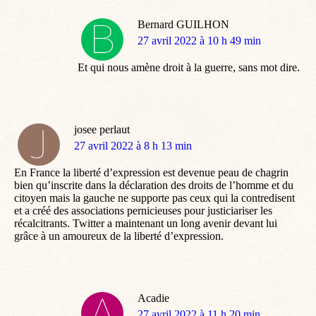
Bernard GUILHON
dit
27 avril 2022 à 10 h 49 min
:
Et qui nous amène droit à la guerre, sans mot dire.
josee perlaut
dit
27 avril 2022 à 8 h 13 min
:
En France la liberté d’expression est devenue peau de chagrin
bien qu’inscrite dans la déclaration des droits de l’homme et du
citoyen mais la gauche ne supporte pas ceux qui la contredisent
et a créé des associations pernicieuses pour justiciariser les
récalcitrants. Twitter a maintenant un long avenir devant lui
grâce à un amoureux de la liberté d’expression.
Acadie
dit
27 avril 2022 à 11 h 20 min