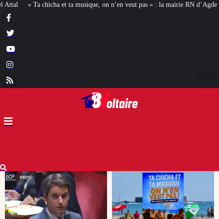
n n’en veut pas » : la mairie RN d’Agde face à la meute « antiraciste »
La ha