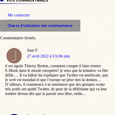
VOS COMMENTAIRES
Me connecter
M'inscrire à l'espace commentaire
Charte d'utilisation des commentaires
Commentaires fermés.
Jean F
dit
27 avril 2022 à 9 h 06 min
:
il est rigolo Thierry Breton, comment compte il faire rentrer
E.Musk dans le moule européen? je sens que la tentative va être
drôle…. Il va falloir lui expliquer que Twitter est américain, que
le web est mondial et que l’europe ne pèse rien là dedans…
D’ailleurs, il commence à se murmurer que des groupes woke
très actifs ont quitté Twitter, de peur de la déférlante qui va leur
tomber dessus dès que la parole sera libre, enfin…