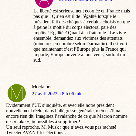
:
La liberté est sérieusement écornée en France mais
pas que ! Qu’en est-il de l’égalité lorsque le
président fait des chèques à certains choisis ou que
à peine la moitié du corps électoral paie des
impôts ! Egalité ? Quant à la fraternité ! Le vivre
ensemble, demandez aux victimes des attentats
(mineures en nombre selon Darmanin). Il est vrai
que maintenant c’est l’Europe plus la France qui
importe, Europe ouverte à tous vents, surtout du
sud.
Merdalors
dit
27 avril 2022 à 8 h 06 min
:
Evidemment l’UE s’inquiète, et avec elle notre président
nouvellement réélu, dans l’allégresse générale, même s’il na
encore rien dit. Imaginez l’avalanche de ce que Macron nomme
des « fake », impossibles à supprimer !
Un seul reproche, M. Musk : que n’avez vous pas racheté
Tweeter AVANT les élections…