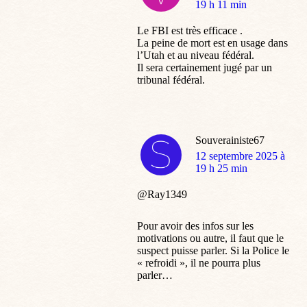
:
19 h 11 min
Le FBI est très efficace .
La peine de mort est en usage dans
l’Utah et au niveau fédéral.
Il sera certainement jugé par un
tribunal fédéral.
Souverainiste67
dit
12 septembre 2025 à
:
19 h 25 min
@Ray1349
Pour avoir des infos sur les
motivations ou autre, il faut que le
suspect puisse parler. Si la Police le
« refroidi », il ne pourra plus
parler…