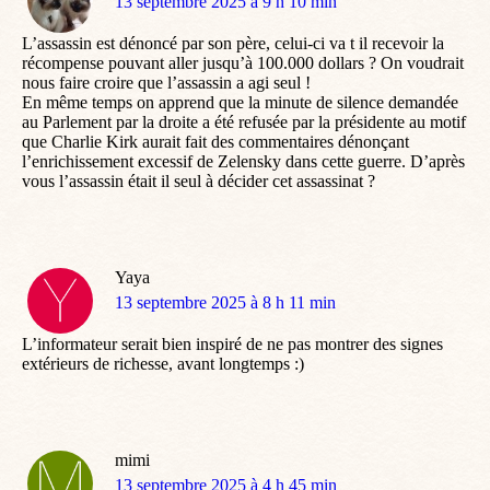
dit
13 septembre 2025 à 9 h 10 min
:
L’assassin est dénoncé par son père, celui-ci va t il recevoir la
récompense pouvant aller jusqu’à 100.000 dollars ? On voudrait
nous faire croire que l’assassin a agi seul !
En même temps on apprend que la minute de silence demandée
au Parlement par la droite a été refusée par la présidente au motif
que Charlie Kirk aurait fait des commentaires dénonçant
l’enrichissement excessif de Zelensky dans cette guerre. D’après
vous l’assassin était il seul à décider cet assassinat ?
Yaya
dit
13 septembre 2025 à 8 h 11 min
:
L’informateur serait bien inspiré de ne pas montrer des signes
extérieurs de richesse, avant longtemps :)
mimi
dit
13 septembre 2025 à 4 h 45 min