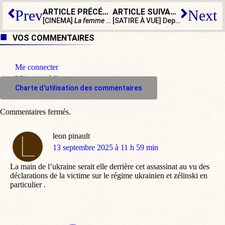
ARTICLE PRÉCÉDENT
ARTICLE SUIVANT
Prev
Next
[CINEMA]
La femme qui en savait trop
, le polar scénarisé
[SATIRE À VUE] Depuis qu’il fait de la télé, Olivier Véran va « Mieux »
VOS COMMENTAIRES
Me connecter
M'inscrire à l'espace commentaire
Charte d'utilisation des commentaires
Commentaires fermés.
leon pinault
dit
13 septembre 2025 à 11 h 59 min
:
La main de l’ukraine serait elle derrière cet assassinat au vu des
déclarations de la victime sur le régime ukrainien et zélinski en
particulier .