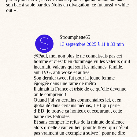
son bac à sable par des Noirs en divagation, ce fut aussi « white
out » !
Stroumphette65
dit
13 septembre 2025 à 11 h 33 min
:
@Paul, moi non plus je ne connaissais pas cet
homme et c’est bien dommage vu les valeurs qu’il
incarnait, valeurs qui sont les miennes, famille,
anti IVG, anti woke et autres
Son dernier tweet fut pour la jeune femme
égorgée dans une rame de métro
Il aimait la France et triste de ce qu’elle devenue,
on le comprend !
Quand j’ai vu certains commentaires ici, et en
globalité dans certains médias, TF1 qui parle
d’ED, je trouve ça honteux et écœurant , cette
haine des Patriotes
Et sans compter le refus de la minute de silence
alors qu’elle avait eu lieu pour le floyd qui n’était
pas vraiment un exemple à suivre ! pour ne dire