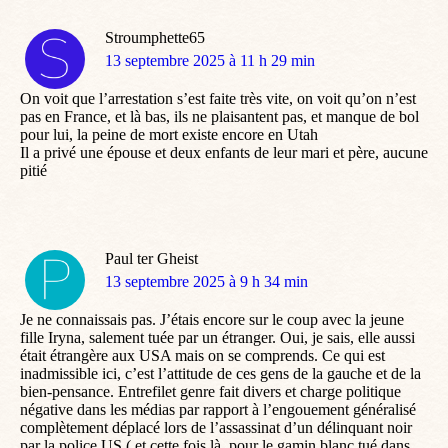
Stroumphette65
dit
13 septembre 2025 à 11 h 29 min
:
On voit que l’arrestation s’est faite très vite, on voit qu’on n’est
pas en France, et là bas, ils ne plaisantent pas, et manque de bol
pour lui, la peine de mort existe encore en Utah
Il a privé une épouse et deux enfants de leur mari et père, aucune
pitié
Paul ter Gheist
dit
13 septembre 2025 à 9 h 34 min
:
Je ne connaissais pas. J’étais encore sur le coup avec la jeune
fille Iryna, salement tuée par un étranger. Oui, je sais, elle aussi
était étrangère aux USA mais on se comprends. Ce qui est
inadmissible ici, c’est l’attitude de ces gens de la gauche et de la
bien-pensance. Entrefilet genre fait divers et charge politique
négative dans les médias par rapport à l’engouement généralisé
complètement déplacé lors de l’assassinat d’un délinquant noir
par la police US ( et cette fois là, pour le gamin blanc tué dans