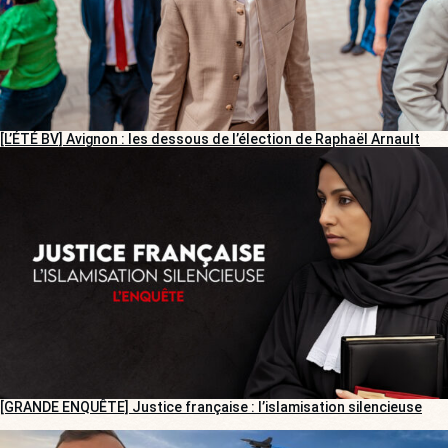
[L’ÉTÉ BV] Avignon : les dessous de l’élection de Raphaël Arnault
[GRANDE ENQUÊTE] Justice française : l’islamisation silencieuse