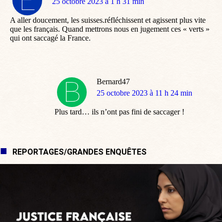
dit
25 octobre 2023 à 1 h 31 min
:
A aller doucement, les suisses.réfléchissent et agissent plus vite
que les français. Quand mettrons nous en jugement ces « verts »
qui ont saccagé la France.
Bernard47
dit
25 octobre 2023 à 11 h 24 min
:
Plus tard… ils n’ont pas fini de saccager !
REPORTAGES/GRANDES ENQUÊTES