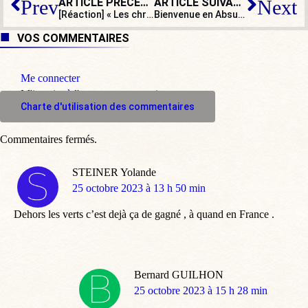
ARTICLE PRÉCÉDENT
ARTICLE SUIVANT
Prev
Next
[Réaction] « Les chrétiens étaient à Gaza avant l’arrivée de l’islam »
Bienvenue en Absurdie : un Niçois squatte son propre appartement
VOS COMMENTAIRES
Me connecter
M'inscrire à l'espace commentaire
Charte d'utilisation des commentaires
Commentaires fermés.
STEINER Yolande
dit
25 octobre 2023 à 13 h 50 min
:
Dehors les verts c’est dejà ça de gagné , à quand en France .
Bernard GUILHON
dit
25 octobre 2023 à 15 h 28 min
: