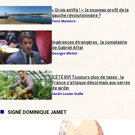
« Groix antifa ! », le nouveau profil de la
gauche révolutionnaire ?
Yann Montero
Ingérences étrangères : la complainte
de Gabriel Attal
Georges Michel
[L’ÉTÉ BV] Toujours plus de taxes : la
France s’attaque désormais aux serres
de jardin
Sarah-Louise Guille
SIGNÉ DOMINIQUE JAMET