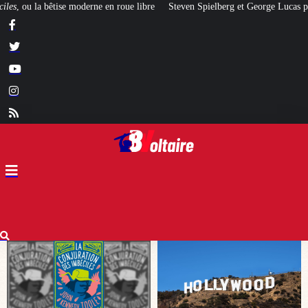
bre
Steven Spielberg et George Lucas prévoient un krach financier à Hollyw