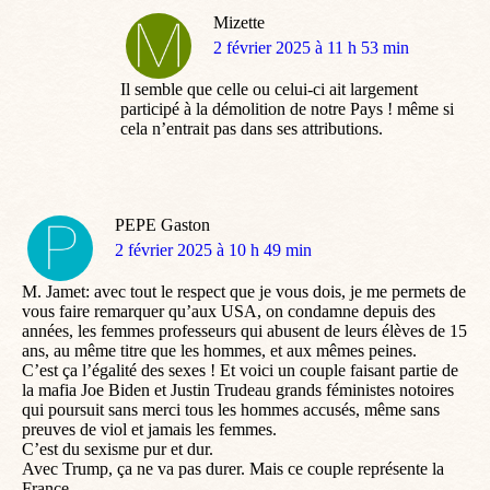
Mizette
dit
2 février 2025 à 11 h 53 min
:
Il semble que celle ou celui-ci ait largement
participé à la démolition de notre Pays ! même si
cela n’entrait pas dans ses attributions.
PEPE Gaston
dit
2 février 2025 à 10 h 49 min
:
M. Jamet: avec tout le respect que je vous dois, je me permets de
vous faire remarquer qu’aux USA, on condamne depuis des
années, les femmes professeurs qui abusent de leurs élèves de 15
ans, au même titre que les hommes, et aux mêmes peines.
C’est ça l’égalité des sexes ! Et voici un couple faisant partie de
la mafia Joe Biden et Justin Trudeau grands féministes notoires
qui poursuit sans merci tous les hommes accusés, même sans
preuves de viol et jamais les femmes.
C’est du sexisme pur et dur.
Avec Trump, ça ne va pas durer. Mais ce couple représente la
France.