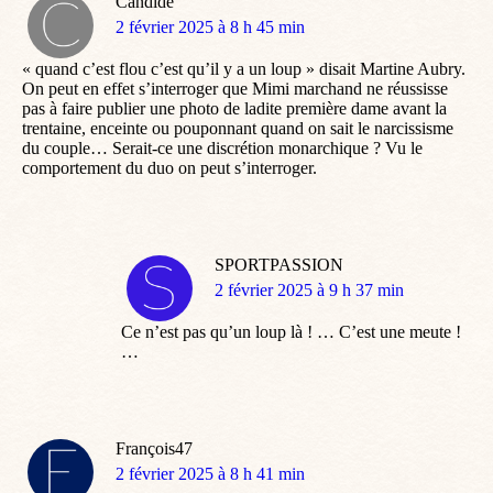
Candide
dit
2 février 2025 à 8 h 45 min
:
« quand c’est flou c’est qu’il y a un loup » disait Martine Aubry.
On peut en effet s’interroger que Mimi marchand ne réussisse
pas à faire publier une photo de ladite première dame avant la
trentaine, enceinte ou pouponnant quand on sait le narcissisme
du couple… Serait-ce une discrétion monarchique ? Vu le
comportement du duo on peut s’interroger.
SPORTPASSION
dit
2 février 2025 à 9 h 37 min
:
Ce n’est pas qu’un loup là ! … C’est une meute !
…
François47
dit
2 février 2025 à 8 h 41 min