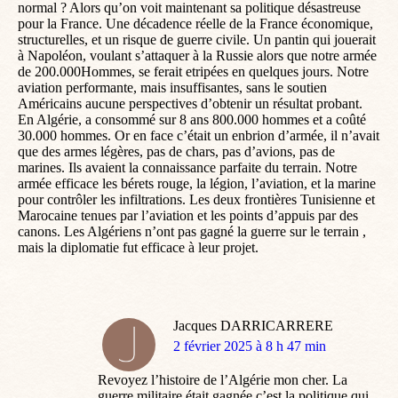
normal ? Alors qu’on voit maintenant sa politique désastreuse
pour la France. Une décadence réelle de la France économique,
structurelles, et un risque de guerre civile. Un pantin qui jouerait
à Napoléon, voulant s’attaquer à la Russie alors que notre armée
de 200.000Hommes, se ferait etripées en quelques jours. Notre
aviation performante, mais insuffisantes, sans le soutien
Américains aucune perspectives d’obtenir un résultat probant.
En Algérie, a consommé sur 8 ans 800.000 hommes et a coûté
30.000 hommes. Or en face c’était un enbrion d’armée, il n’avait
que des armes légères, pas de chars, pas d’avions, pas de
marines. Ils avaient la connaissance parfaite du terrain. Notre
armée efficace les bérets rouge, la légion, l’aviation, et la marine
pour contrôler les infiltrations. Les deux frontières Tunisienne et
Marocaine tenues par l’aviation et les points d’appuis par des
canons. Les Algériens n’ont pas gagné la guerre sur le terrain ,
mais la diplomatie fut efficace à leur projet.
Jacques DARRICARRERE
dit
2 février 2025 à 8 h 47 min
:
Revoyez l’histoire de l’Algérie mon cher. La
guerre militaire était gagnée c’est la politique qui