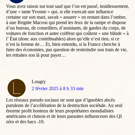
:
Vous avez raison sur tout sauf que l’on est passé, insidieusement,
d’une « tante Yvonne » qui, si elle exercait une influence
certaine sur son mari, savait « assurer » en restant dans l’ombre,
à une Brigitte Macron qui prend les feux de la rampe et dispose
d’un bureau, de conseillers, d’assistants, de gardes du corps, de
voitures de fonction et autre coiffeur qui coûtent « une blinde » à
l’ État (donc aux contribuables) alors qu’elle n’est rien, si ce
n’est la femme de… Et, bien entendu, si la France cherche à
faire des économies, pas question de restreindre son train de vie,
les retraites son là pour payer…
Lougry
dit
2 février 2025 à 8 h 33 min
:
Les réseaux pseudo sociaux ne sont que d’ignobles abcès
purulents de l’accélération de la destruction sociétale. Au seul
énorme profit honteux de leurs propriétaires mondialistes
américains et chinois et de leurs parasites influenceurs des QI
zéro et des bacs -10.