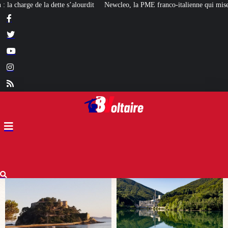
ewcleo, la PME franco-italienne qui mise sur l’avenir du « mini nucléaire »