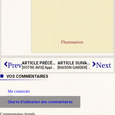
ARTICLE PRÉCÉDENT
ARTICLE SUIVANT
Prev
Next
[VOTRE AVIS] Approuvez-vous le coup de gueule de Bernard Arnault ?
[RAISON GARDER] Trump : le rayonnement d’un chef
VOS COMMENTAIRES
Me connecter
M'inscrire à l'espace commentaire
Charte d'utilisation des commentaires
Commentaires fermés.