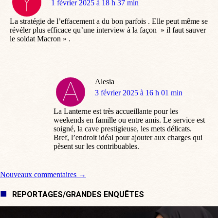
dit
1 février 2025 à 18 h 37 min
:
La stratégie de l’effacement a du bon parfois . Elle peut même se
révéler plus efficace qu’une interview à la façon » il faut sauver
le soldat Macron » .
Alesia
dit
3 février 2025 à 16 h 01 min
:
La Lanterne est très accueillante pour les
weekends en famille ou entre amis. Le service est
soigné, la cave prestigieuse, les mets délicats.
Bref, l’endroit idéal pour ajouter aux charges qui
pèsent sur les contribuables.
Navigation de commentaire
Nouveaux commentaires →
REPORTAGES/GRANDES ENQUÊTES