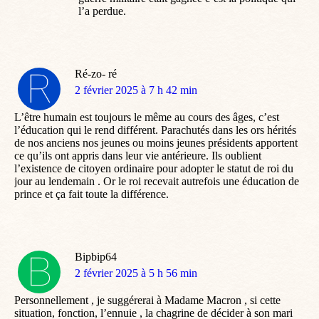
l’a perdue.
Ré-zo- ré
dit
2 février 2025 à 7 h 42 min
:
L’être humain est toujours le même au cours des âges, c’est
l’éducation qui le rend différent. Parachutés dans les ors hérités
de nos anciens nos jeunes ou moins jeunes présidents apportent
ce qu’ils ont appris dans leur vie antérieure. Ils oublient
l’existence de citoyen ordinaire pour adopter le statut de roi du
jour au lendemain . Or le roi recevait autrefois une éducation de
prince et ça fait toute la différence.
Bipbip64
dit
2 février 2025 à 5 h 56 min
:
Personnellement , je suggérerai à Madame Macron , si cette
situation, fonction, l’ennuie , la chagrine de décider à son mari