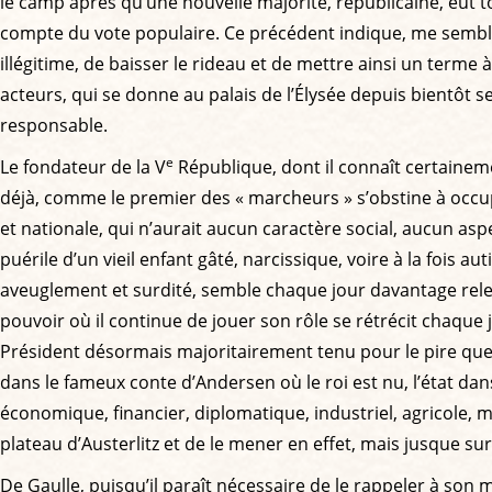
le camp après qu’une nouvelle majorité, républicaine, eut t
compte du vote populaire. Ce précédent indique, me semble-t-i
illégitime, de baisser le rideau et de mettre ainsi un ter
acteurs, qui se donne au palais de l’Élysée depuis bientôt se
responsable.
e
Le fondateur de la V
République, dont il connaît certainement
déjà, comme le premier des « marcheurs » s’obstine à occupe
et nationale, qui n’aurait aucun caractère social, aucun aspec
puérile d’un vieil enfant gâté, narcissique, voire à la fois 
aveuglement et surdité, semble chaque jour davantage releve
pouvoir où il continue de jouer son rôle se rétrécit chaq
Président désormais majoritairement tenu pour le pire que 
dans le fameux conte d’Andersen où le roi est nu, l’état dans
économique, financier, diplomatique, industriel, agricole, m
plateau d’Austerlitz et de le mener en effet, mais jusque sur 
De Gaulle, puisqu’il paraît nécessaire de le rappeler à son