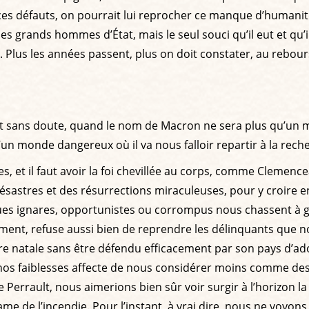
i ces défauts, on pourrait lui reprocher ce manque d’humanit
rands hommes d’État, mais le seul souci qu’il eut et qu’il m
. Plus les années passent, plus on doit constater, au rebours
t sans doute, quand le nom de Macron ne sera plus qu’un ma
n monde dangereux où il va nous falloir repartir à la rech
es, et il faut avoir la foi chevillée au corps, comme Clemen
désastres et des résurrections miraculeuses, pour y croire e
es ignares, opportunistes ou corrompus nous chassent à gran
ment, refuse aussi bien de reprendre les délinquants que n
re natale sans être défendu efficacement par son pays d’adopt
os faiblesses affecte de nous considérer moins comme des 
 Perrault, nous aimerions bien sûr voir surgir à l’horizon l
e de l’incendie. Pour l’instant, à vrai dire, nous ne voyons