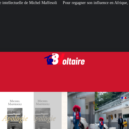
affesoli
Pour regagner son influence en Afrique, le Quai d’Orsay a choisi…