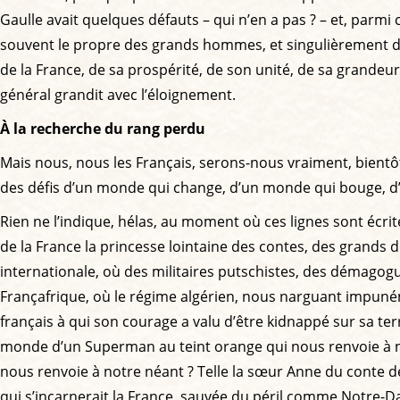
Gaulle avait quelques défauts – qui n’en a pas ? – et, parm
souvent le propre des grands hommes, et singulièrement des g
de la France, de sa prospérité, de son unité, de sa grandeur
général grandit avec l’éloignement.
À la recherche du rang perdu
Mais nous, nous les Français, serons-nous vraiment, bientô
des défis d’un monde qui change, d’un monde qui bouge, d’u
Rien ne l’indique, hélas, au moment où ces lignes sont écrit
de la France la princesse lointaine des contes, des grands 
internationale, où des militaires putschistes, des démagogu
Françafrique, où le régime algérien, nous narguant impuné
français à qui son courage a valu d’être kidnappé sur sa ter
monde d’un Superman au teint orange qui nous renvoie à n
nous renvoie à notre néant ? Telle la sœur Anne du conte de
qui s’incarnerait la France, sauvée du péril comme Notre-Dam