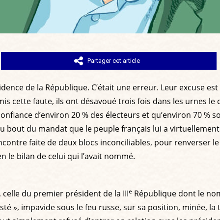
Partager cet article
nce de la République. C’était une erreur. Leur excuse est qu’
is cette faute, ils ont désavoué trois fois dans les urnes le 
onfiance d’environ 20 % des électeurs et qu’environ 70 % so
au bout du mandat que le peuple français lui a virtuellement 
ncontre faite de deux blocs inconciliables, pour renverser l
en le bilan de celui qui l’avait nommé.
e
 celle du premier président de la III
République dont le nom
é », impavide sous le feu russe, sur sa position, minée, la t