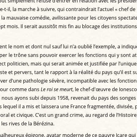
out simplement refusé d’entrer en relation avec les préside
l, la marche à suivre, qui contraindrait l’actuel « chef de l
me à la mauvaise comédie, avilissante pour les citoyens spe
pt mois. Il serait aussitôt mis fin au blocage des institution
 le nom et dont nul sauf lui n’a oublié l’exemple, a indiqué 
r le trône sans pouvoir exercer les fonctions qui y sont att
t politicien, mais qui serait animée et justifiée par l’unique
autiste et pervers, tant le rapport à la réalité du pays qu’il
r d’une pathologie sévère, incompatible avec les fonctions 
ue jour comme dans
Le roi se meurt
, le chef-d'œuvre de Ionesco
nous ayons subi depuis 1958, revenait du pays des songes e
 lequel il a mis et laissera une France fragmentée, divisée, p
oral et civique. C’est un grand crime, au regard de l’Histoir
les rives de la Bérézina.
 malheureux épigone, avatar moderne de ce pauvre Icare qui s