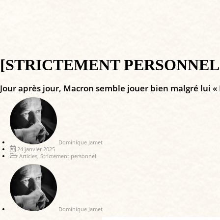
[STRICTEMENT PERSONNEL] So
Jour après jour, Macron semble jouer bien malgré lui « 
Dominique Jamet
24 janvier 2025
Articles
,
Strictement personnel
Dominique Jamet