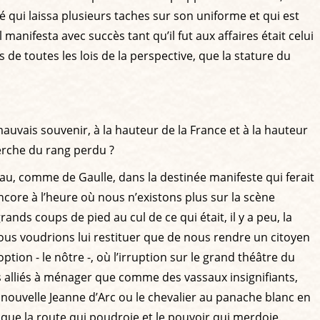
é qui laissa plusieurs taches sur son uniforme et qui est
anifesta avec succès tant qu’il fut aux affaires était celui
 de toutes les lois de la perspective, que la stature du
uvais souvenir, à la hauteur de la France et à la hauteur
erche du rang perdu ?
ceau, comme de Gaulle, dans la destinée manifeste qui ferait
ncore à l’heure où nous n’existons plus sur la scène
ds coups de pied au cul de ce qui était, il y a peu, la
ous voudrions lui restituer que de nous rendre un citoyen
ion - le nôtre -, où l’irruption sur le grand théâtre du
alliés à ménager que comme des vassaux insignifiants,
a nouvelle Jeanne d’Arc ou le chevalier au panache blanc en
 que la route qui poudroie et le pouvoir qui merdoie.