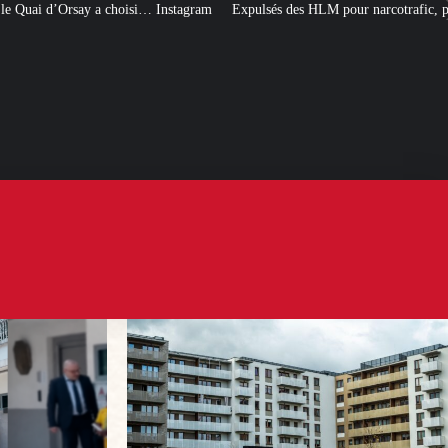
 Instagram
Expulsés des HLM pour narcotrafic, peuvent-ils obtenir un nouve