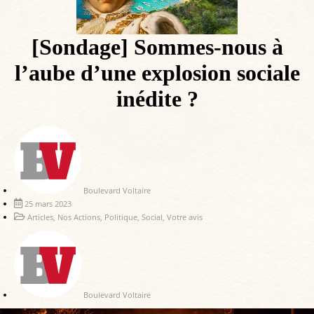
[Sondage] Sommes-nous à
l’aube d’une explosion sociale
inédite ?
Boulevard Voltaire
25 mars 2023
Articles
,
Nos Actions
,
Politique
,
Social
,
Votre avis
Boulevard Voltaire