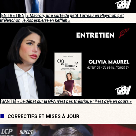
[ENTRETIEN]
« Macron, une sorte de petit Turreau en Playmobil, et
Mélenchon, le Robespierre en keffieh »
[SANTÉ]
« Le débat sur la GPA n’est pas théorique : il est déjà en cours »
CORRECTIFS ET MISES À JOUR