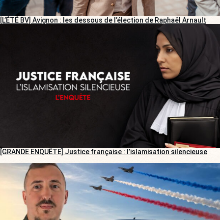
[L’ÉTÉ BV] Avignon : les dessous de l’élection de Raphaël Arnault
[GRANDE ENQUÊTE] Justice française : l’islamisation silencieuse