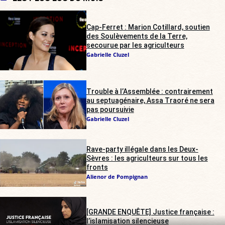
Cap-Ferret : Marion Cotillard, soutien
des Soulèvements de la Terre,
secourue par les agriculteurs
Gabrielle Cluzel
Trouble à l’Assemblée : contrairement
au septuagénaire, Assa Traoré ne sera
pas poursuivie
Gabrielle Cluzel
Rave-party illégale dans les Deux-
Sèvres : les agriculteurs sur tous les
fronts
Alienor de Pompignan
[GRANDE ENQUÊTE] Justice française :
l’islamisation silencieuse