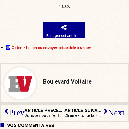
14:52.
Partager cet article
Obtenir le lien ou envoyer cet article à un ami
Boulevard Voltaire
ARTICLE PRÉCÉDENT
ARTICLE SUIVANT
Prev
Next
Juristes pour l’enfance demande à la Justice le retrait du tableau à caractère pédo-pornographique
L’Iran exhorte la France à « écouter son peuple » : il fallait oser !
VOS COMMENTAIRES