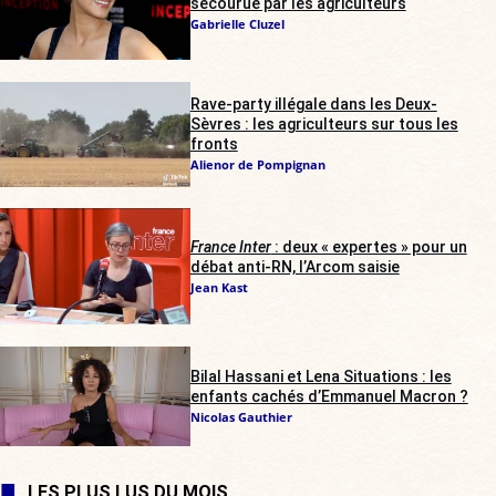
secourue par les agriculteurs
Gabrielle Cluzel
Rave-party illégale dans les Deux-
Sèvres : les agriculteurs sur tous les
fronts
Alienor de Pompignan
France Inter
: deux « expertes » pour un
débat anti-RN, l’Arcom saisie
Jean Kast
Bilal Hassani et Lena Situations : les
enfants cachés d’Emmanuel Macron ?
Nicolas Gauthier
LES PLUS LUS DU MOIS