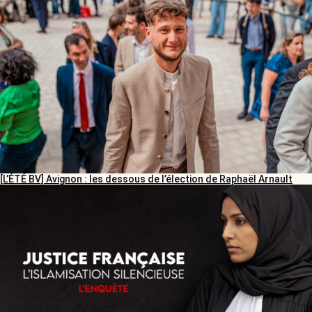
[L’ÉTÉ BV] Avignon : les dessous de l’élection de Raphaël Arnault