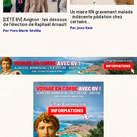
Un maire RN gravement malade
: indécente jubilation chez
[L’ÉTÉ BV] Avignon : les dessous
certains…
de l’élection de Raphaël Arnault
Par
Jean Kast
Par
Yves-Marie Sévillia