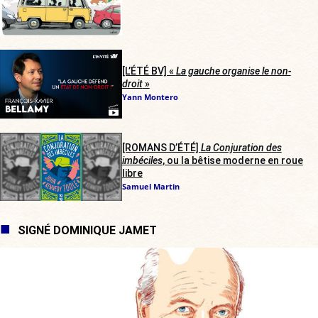
[L’ÉTÉ BV] «
La gauche organise le non-
droit
»
Yann Montero
[ROMANS D’ÉTÉ]
La Conjuration des
imbéciles
, ou la bêtise moderne en roue
libre
Samuel Martin
SIGNÉ DOMINIQUE JAMET