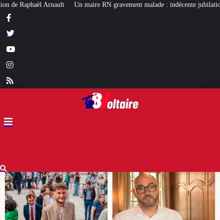
ire RN gravement malade : indécente jubilation chez certains…
Affaire Ly