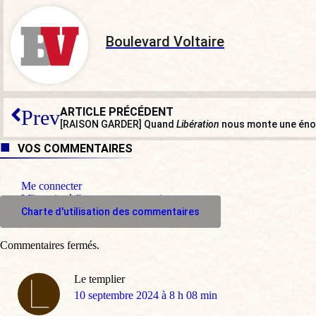
Boulevard Voltaire
ARTICLE PRÉCÉDENT
Prev
[RAISON GARDER] Quand
Libération
nous monte une éno
VOS COMMENTAIRES
Me connecter
M'inscrire à l'espace commentaire
Charte d'utilisation des commentaires
Commentaires fermés.
Le templier
dit
10 septembre 2024 à 8 h 08 min
: