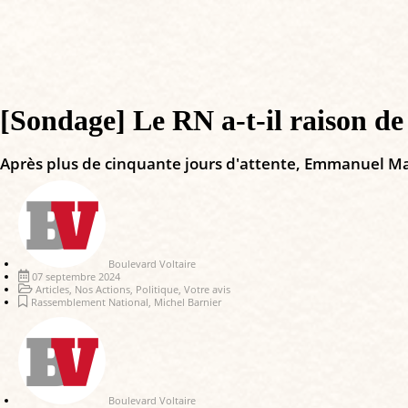
[Sondage] Le RN a-t-il raison de
Après plus de cinquante jours d'attente, Emmanuel Ma
Boulevard Voltaire
07 septembre 2024
Articles
,
Nos Actions
,
Politique
,
Votre avis
Rassemblement National
,
Michel Barnier
Boulevard Voltaire