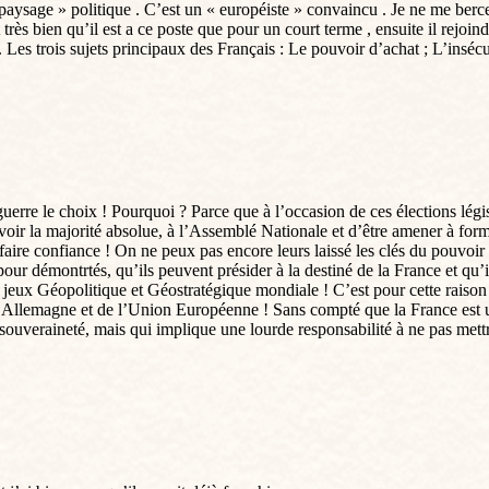
paysage » politique . C’est un « européiste » convaincu . Je ne me berc
t très bien qu’il est a ce poste que pour un court terme , ensuite il rejoin
 Les trois sujets principaux des Français : Le pouvoir d’achat ; L’inséc
rre le choix ! Pourquoi ? Parce que à l’occasion de ces élections légis
d’avoir la majorité absolue, à l’Assemblé Nationale et d’être amener à f
ire confiance ! On ne peux pas encore leurs laissé les clés du pouvoir !
pour démontrtés, qu’ils peuvent présider à la destiné de la France et q
e jeux Géopolitique et Géostratégique mondiale ! C’est pour cette raiso
l’Allemagne et de l’Union Européenne ! Sans compté que la France est u
ouveraineté, mais qui implique une lourde responsabilité à ne pas mettr