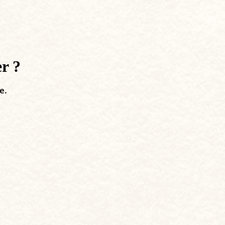
er ?
e.