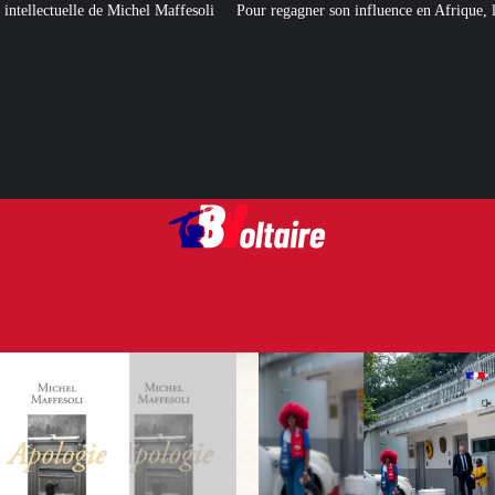
Pour regagner son influence en Afrique, le Quai d’Orsay a choisi… Instag