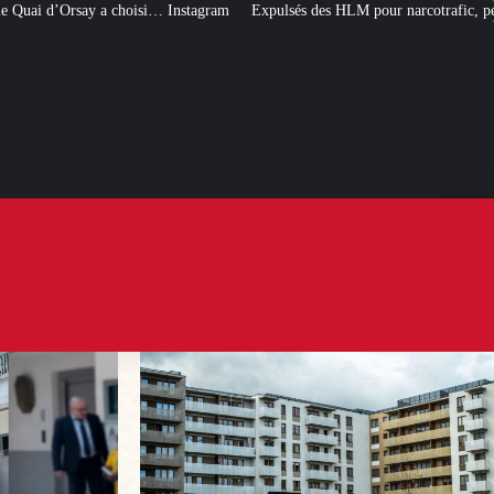
ram
Expulsés des HLM pour narcotrafic, peuvent-ils obtenir un nouveau loge