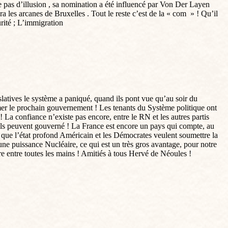
e pas d’illusion , sa nomination a été influencé par Von Der Layen
dra les arcanes de Bruxelles . Tout le reste c’est de la « com » ! Qu’il
urité ; L’immigration
latives le système a paniqué, quand ils pont vue qu’au soir du
ormer le prochain gouvernement ! Les tenants du Système politique ont
 La confiance n’existe pas encore, entre le RN et les autres partis
u’ils peuvent gouverné ! La France est encore un pays qui compte, au
n que l’état profond Américain et les Démocrates veulent soumettre la
ne puissance Nucléaire, ce qui est un très gros avantage, pour notre
e entre toutes les mains ! Amitiés à tous Hervé de Néoules !