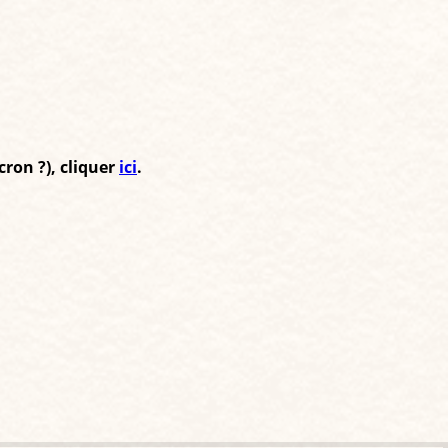
cron ?), cliquer
ici
.