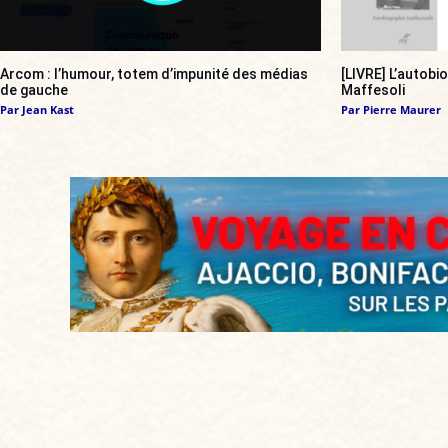
Arcom : l’humour, totem d’impunité des médias
[LIVRE] L’autobi
de gauche
Maffesoli
Par
Jean Kast
Par
Pierre Maurer