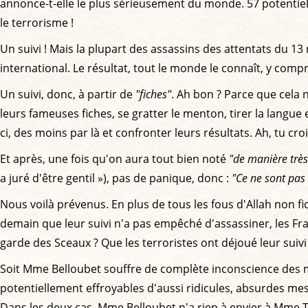
annonce-t-elle le plus sérieusement du monde. 57 potentiell
le terrorisme !
Un suivi ! Mais la plupart des assassins des attentats du 1
international. Le résultat, tout le monde le connaît, y com
Un suivi, donc, à partir de
"fiches"
. Ah bon ? Parce que cela 
leurs fameuses fiches, se gratter le menton, tirer la langue 
ci, des moins par là et confronter leurs résultats. Ah, tu cro
Et après, une fois qu'on aura tout bien noté
"de manière très
a juré d'être gentil »), pas de panique, donc :
"Ce ne sont pas 
Nous voilà prévenus. En plus de tous les fous d'Allah non fi
demain que leur suivi n'a pas empêché d'assassiner, les Fran
garde des Sceaux ? Que les terroristes ont déjoué leur suiv
Soit Mme Belloubet souffre de complète inconscience des mor
potentiellement effroyables d'aussi ridicules, absurdes mesu
Dans les deux cas, Mme Belloubet n'a rien à envier à Mme T