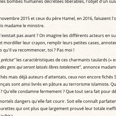
es bombes humaines décrétées libérables, l'objet d'un suivi,
3 novembre 2015 et ceux du père Hamel, en 2016, faisaient l'
pris madame le ministre.
n'existait pas avant ? On imagine les différents acteurs en 
et mordiller leur crayon, remplir leurs petites cases, annote
is qu'il va recommencer, toi ? Pas moi !
 précise"
les caractéristiques de ces charmants taulards (« 
des gens qui seront laissés libres totalement"
, annonce madame
chés mais déjà auteurs d'attentats, ceux non encore fichés S 
çais sont ainsi livrés en pâture au terrorisme islamiste. Qu'
i ? Qu'elle condamne fermement ? Que tout sera fait pour dé
tels dangers qu'elle fait courir. Soit elle connaît parfait
rettes qui ont plus que largement prouvé leur totale ineffic
aubira.