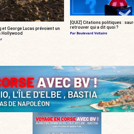
[QUIZ] Citations politiques : sa
retrouver qui a dit quoi ?
g et George Lucas prévoient un
 à Hollywood
Par
Boulevard Voltaire
er