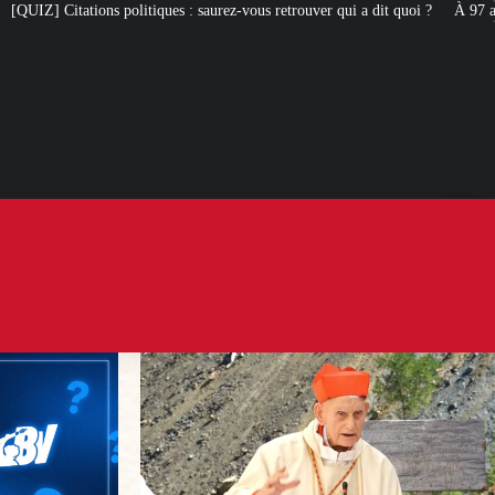
 : saurez-vous retrouver qui a dit quoi ?
À 97 ans, le cardinal Simoni revie