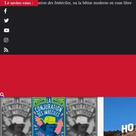
es Imbéciles
Le saviez-vous :
, ou la bêtise moderne en roue libre
Steven Spielberg et George 