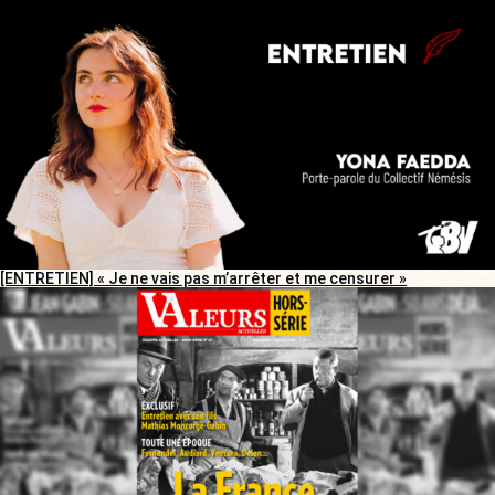
[ENTRETIEN] « Je ne vais pas m’arrêter et me censurer »