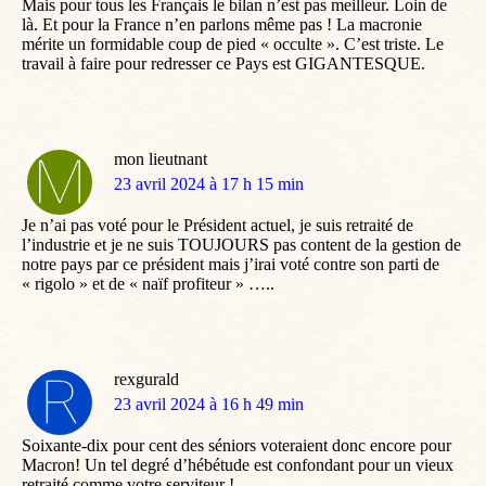
Mais pour tous les Français le bilan n’est pas meilleur. Loin de
là. Et pour la France n’en parlons même pas ! La macronie
mérite un formidable coup de pied « occulte ». C’est triste. Le
travail à faire pour redresser ce Pays est GIGANTESQUE.
mon lieutnant
dit
23 avril 2024 à 17 h 15 min
:
Je n’ai pas voté pour le Président actuel, je suis retraité de
l’industrie et je ne suis TOUJOURS pas content de la gestion de
notre pays par ce président mais j’irai voté contre son parti de
« rigolo » et de « naïf profiteur » …..
rexgurald
dit
23 avril 2024 à 16 h 49 min
:
Soixante-dix pour cent des séniors voteraient donc encore pour
Macron! Un tel degré d’hébétude est confondant pour un vieux
retraité comme votre serviteur !