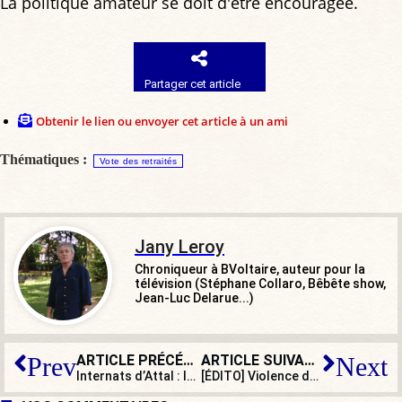
La politique amateur se doit d'être encouragée.
Partager cet article
Obtenir le lien ou envoyer cet article à un ami
Thématiques :
Vote des retraités
Jany Leroy
Chroniqueur à BVoltaire, auteur pour la
télévision (Stéphane Collaro, Bêbête show,
Jean-Luc Delarue...)
ARTICLE PRÉCÉDENT
ARTICLE SUIVANT
Prev
Next
Internats d’Attal : la fausse bonne idée
[ÉDITO] Violence des mineurs : loin de punir, Gabriel Attal offre un quart d’heure de gloire