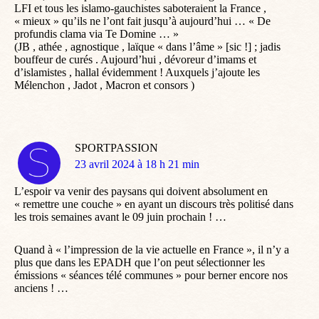
LFI et tous les islamo-gauchistes saboteraient la France ,
« mieux » qu’ils ne l’ont fait jusqu’à aujourd’hui … « De
profundis clama via Te Domine … »
(JB , athée , agnostique , laïque « dans l’âme » [sic !] ; jadis
bouffeur de curés . Aujourd’hui , dévoreur d’imams et
d’islamistes , hallal évidemment ! Auxquels j’ajoute les
Mélenchon , Jadot , Macron et consors )
SPORTPASSION
dit
23 avril 2024 à 18 h 21 min
:
L’espoir va venir des paysans qui doivent absolument en
« remettre une couche » en ayant un discours très politisé dans
les trois semaines avant le 09 juin prochain ! …
Quand à « l’impression de la vie actuelle en France », il n’y a
plus que dans les EPADH que l’on peut sélectionner les
émissions « séances télé communes » pour berner encore nos
anciens ! …