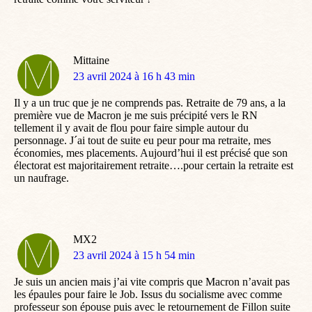
Mittaine
dit
23 avril 2024 à 16 h 43 min
:
Il y a un truc que je ne comprends pas. Retraite de 79 ans, a la
première vue de Macron je me suis précipité vers le RN
tellement il y avait de flou pour faire simple autour du
personnage. J´ai tout de suite eu peur pour ma retraite, mes
économies, mes placements. Aujourd’hui il est précisé que son
électorat est majoritairement retraite….pour certain la retraite est
un naufrage.
MX2
dit
23 avril 2024 à 15 h 54 min
:
Je suis un ancien mais j’ai vite compris que Macron n’avait pas
les épaules pour faire le Job. Issus du socialisme avec comme
professeur son épouse puis avec le retournement de Fillon suite