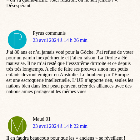
Désespérant.
Pyrus communis
dit
23 avril 2024 à 14 h 26 min
:
J’ai 80 ans et n’ai jamais voté pour la Gôche. J’ai refusé de voter
pour un gamin inexpérimenté et j’ai eu raison. La Droite a été
mauvaise. Il ne m’ai resté que l’essstrrême drrrroite et ce depuis
très très longtemps. A elle de faire ses preuves sinon nos petits
enfants devront émigrer en Australie. Le bonheur par l’Europe
est une escroquerie intellectuelle. L’UE n’apporte rien, seules les
nations bien dans leur peau peuvent créer des alliances avec des
nations amies partageant les mêmes vues
Maud 01
dit
23 avril 2024 à 14 h 22 min
:
Il en faudra beaucoup pour que les « anciens » se réveillent !