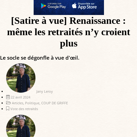
[Satire à vue] Renaissance :
même les retraités n’y croient
plus
Le socle se dégonfle à vue d'œil.
Jany Leroy
22 avril 2024
Articles
,
Politique
,
COUP DE GRIFFE
Vote des retraités