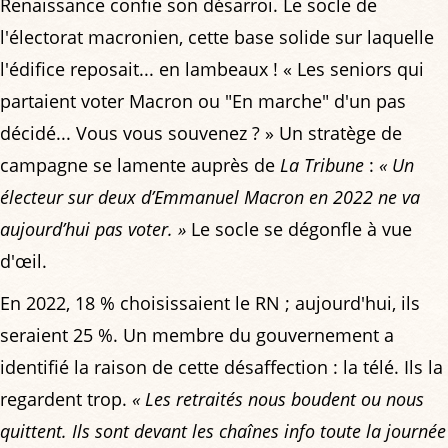
Renaissance confie son désarroi. Le socle de
l'électorat macronien, cette base solide sur laquelle
l'édifice reposait... en lambeaux ! « Les seniors qui
partaient voter Macron ou "En marche" d'un pas
décidé... Vous vous souvenez ? » Un stratège de
campagne se lamente auprès de
La Tribune
:
« Un
électeur sur deux d’Emmanuel Macron en 2022 ne va
aujourd’hui pas voter. »
Le socle se dégonfle à vue
d'œil.
En 2022, 18 % choisissaient le RN ; aujourd'hui, ils
seraient 25 %. Un membre du gouvernement a
identifié la raison de cette désaffection : la télé. Ils la
regardent trop.
« Les retraités nous boudent ou nous
quittent. Ils sont devant les chaînes info toute la journée