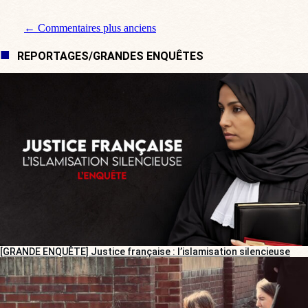
Navigation de commentaire
← Commentaires plus anciens
REPORTAGES/GRANDES ENQUÊTES
[GRANDE ENQUÊTE] Justice française : l’islamisation silencieuse