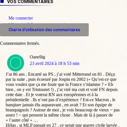
VOS COMMENTAIRES
Me connecter
M'inscrire à l'espace commentaire
Charte d'utilisation des commentaires
Commentaires fermés.
Oanellig
dit
23 avril 2024 à 18 h 53 min
:
J’ai 86 ans . Encarté au PS , j’ai voté Mitterrand en 81 . Déçu
par la suite , puis écoeuré par Jospin en 2002 (« Qu’est-ce que
vous voulez que ça me foute que la France s’islamise ? » Eh
bien , on y est Tristounet !) , j’ai viré ma cuti et voté FN depuis
cette date . Et je voterai RN aux européennes et à la
présidentielle . Ils n’ont pas d’expérience ? Est-ce Macron , le
banqiuer jamais élu auparavant , en avait ? Et son équipe de
branquignols ? Autour de moi , je vois beaucoup de vieux ~ pas
assez ! ~ qui pensent la même chose . Mais de là à passer de
« l’autre côté » …
Hélas , si MLP passait en 27 , ce serait une guerre civile larvée .