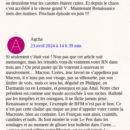
au deuxième tour les carottes étaient cuites .Et depuis le chaos
s’est accéléré à la vitesse grand V . Maintenant Renaissance
mets des rustines. Prochain épisode en juin !!!
Agcha
dit
23 avril 2024 à 14 h 39 min
:
Si seulement c’était vrai ! Non pas que cet article soit
mensonger, mais les retraités vont-ils vraiment voter RN dans
trois ans ? On peut parier qu’ils voteront à nouveau et
massivement… Macron. Certes, leur favori ne s’appellera pas
Macron, il n’aura pas son visage, pas sa silhouette, pas son
timbre de voix, mais ce sera lui, déguisé en Philippe, en
Darmanin ou en Lemaire, et pourquoi en pas Attal. Notre cher
président est comme une moule accrochée à son rocher. Ballotté
par les tempêtes et les ouragans, il ne lâche jamais prise.
Renaissance se trompe, l’exemple de BFM n’est pas le bon. Ce
n’est pas cette chaîne qui risque un jour d’appeler voter contre la
Macronie, bien au contraire. Les Français sont ainsi, craintifs,
candides et naïfs. Ils font monter le vote Le Pen dans les
sondages et au moment de glisser leur bulletin dans l’urne…
« on va quand-même voter Macron, on ne sait jamais ! ».