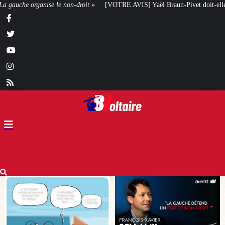
VOTRE AVIS] Yaël Braun-Pivet doit-elle renoncer à son projet architectural ?