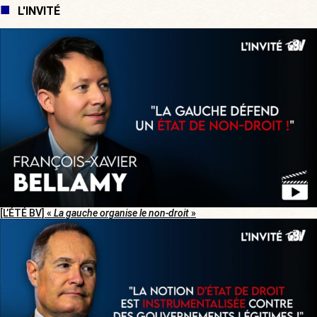
L'INVITÉ
[L’ÉTÉ BV] «
La gauche organise le non-droit
»