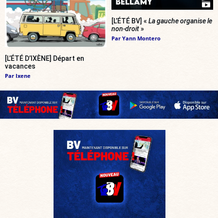
[L’ÉTÉ BV] «
La gauche organise le
non-droit
»
Par
Yann Montero
[L’ÉTÉ D’IXÈNE] Départ en
vacances
Par
Ixene