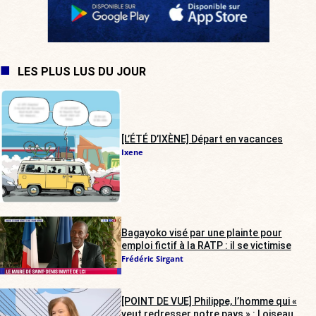
LES PLUS LUS DU JOUR
[L’ÉTÉ D’IXÈNE] Départ en vacances
Ixene
Bagayoko visé par une plainte pour
emploi fictif à la RATP : il se victimise
Frédéric Sirgant
[POINT DE VUE] Philippe, l’homme qui «
veut redresser notre pays » : Loiseau