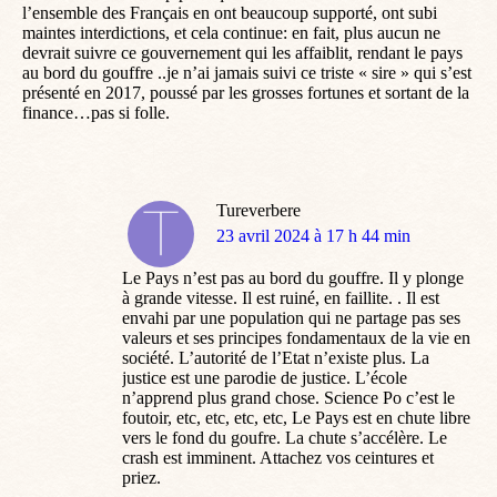
l’ensemble des Français en ont beaucoup supporté, ont subi
maintes interdictions, et cela continue: en fait, plus aucun ne
devrait suivre ce gouvernement qui les affaiblit, rendant le pays
au bord du gouffre ..je n’ai jamais suivi ce triste « sire » qui s’est
présenté en 2017, poussé par les grosses fortunes et sortant de la
finance…pas si folle.
Tureverbere
dit
23 avril 2024 à 17 h 44 min
:
Le Pays n’est pas au bord du gouffre. Il y plonge
à grande vitesse. Il est ruiné, en faillite. . Il est
envahi par une population qui ne partage pas ses
valeurs et ses principes fondamentaux de la vie en
société. L’autorité de l’Etat n’existe plus. La
justice est une parodie de justice. L’école
n’apprend plus grand chose. Science Po c’est le
foutoir, etc, etc, etc, etc, Le Pays est en chute libre
vers le fond du goufre. La chute s’accélère. Le
crash est imminent. Attachez vos ceintures et
priez.