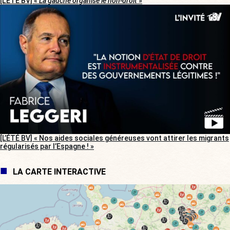
[L’ÉTÉ BV] «
La gauche organise le non-droit
»
[L’ÉTÉ BV] « Nos aides sociales généreuses vont attirer les migrants
régularisés par l’Espagne ! »
LA CARTE INTERACTIVE