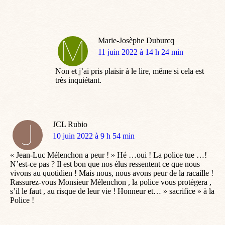
Marie-Josèphe Duburcq
dit
11 juin 2022 à 14 h 24 min
:
Non et j’ai pris plaisir à le lire, même si cela est
très inquiétant.
JCL Rubio
dit
10 juin 2022 à 9 h 54 min
:
« Jean-Luc Mélenchon a peur ! » Hé …oui ! La police tue …!
N’est-ce pas ? Il est bon que nos élus ressentent ce que nous
vivons au quotidien ! Mais nous, nous avons peur de la racaille !
Rassurez-vous Monsieur Mélenchon , la police vous protègera ,
s’il le faut , au risque de leur vie ! Honneur et… » sacrifice » à la
Police !