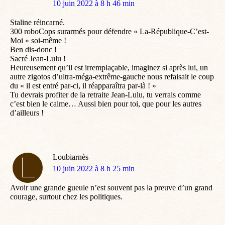
dit
10 juin 2022 à 8 h 46 min
:
Staline réincarné.
300 roboCops surarmés pour défendre « La-République-C’est-
Moi » soi-même !
Ben dis-donc !
Sacré Jean-Lulu !
Heureusement qu’il est irremplaçable, imaginez si après lui, un
autre zigotos d’ultra-méga-extrême-gauche nous refaisait le coup
du « il est entré par-ci, il réapparaîtra par-là ! »
Tu devrais profiter de la retraite Jean-Lulu, tu verrais comme
c’est bien le calme… Aussi bien pour toi, que pour les autres
d’ailleurs !
Loubiarnès
dit
10 juin 2022 à 8 h 25 min
:
Avoir une grande gueule n’est souvent pas la preuve d’un grand
courage, surtout chez les politiques.