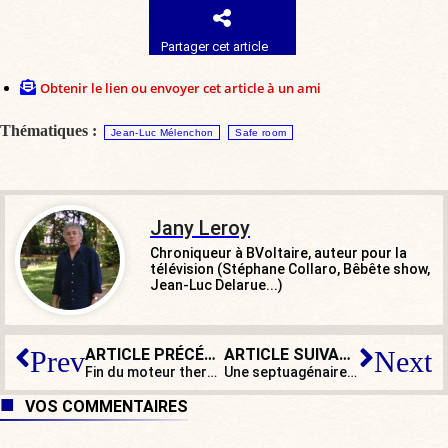
Partager cet article
Obtenir le lien ou envoyer cet article à un ami
Thématiques :
Jean-Luc Mélenchon
Safe room
Jany Leroy
Chroniqueur à BVoltaire, auteur pour la
télévision (Stéphane Collaro, Bêbête show,
Jean-Luc Delarue...)
ARTICLE PRÉCÉDENT
ARTICLE SUIVANT
Prev
Next
Fin du moteur thermique en 2035 : entre choix de société et casse sociale…
Une septuagénaire égorgée à Mulhouse : quel est donc ce pays incapable de protéger ses aînés ?
VOS COMMENTAIRES