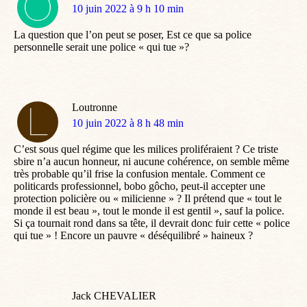
dit
10 juin 2022 à 9 h 10 min
:
La question que l’on peut se poser, Est ce que sa police
personnelle serait une police « qui tue »?
Loutronne
dit
10 juin 2022 à 8 h 48 min
:
C’est sous quel régime que les milices proliféraient ? Ce triste
sbire n’a aucun honneur, ni aucune cohérence, on semble même
très probable qu’il frise la confusion mentale. Comment ce
politicards professionnel, bobo gôcho, peut-il accepter une
protection policière ou « milicienne » ? Il prétend que « tout le
monde il est beau », tout le monde il est gentil », sauf la police.
Si ça tournait rond dans sa tête, il devrait donc fuir cette « police
qui tue » ! Encore un pauvre « déséquilibré » haineux ?
Jack CHEVALIER