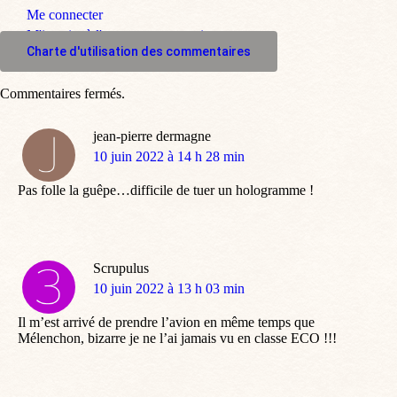
Me connecter
M'inscrire à l'espace commentaire
Charte d'utilisation des commentaires
Commentaires fermés.
jean-pierre dermagne
dit
10 juin 2022 à 14 h 28 min
:
Pas folle la guêpe…difficile de tuer un hologramme !
Scrupulus
dit
10 juin 2022 à 13 h 03 min
:
Il m’est arrivé de prendre l’avion en même temps que
Mélenchon, bizarre je ne l’ai jamais vu en classe ECO !!!