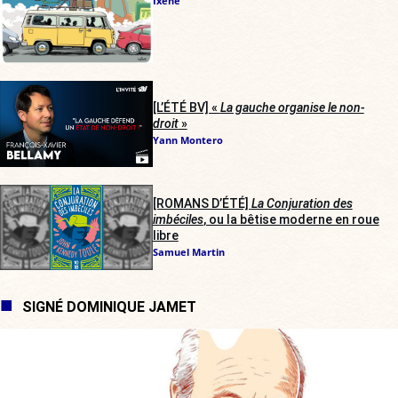
Ixene
[L’ÉTÉ BV] «
La gauche organise le non-
droit
»
Yann Montero
[ROMANS D’ÉTÉ]
La Conjuration des
imbéciles
, ou la bêtise moderne en roue
libre
Samuel Martin
SIGNÉ DOMINIQUE JAMET