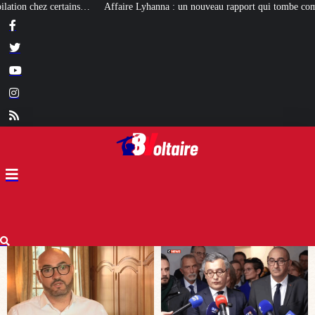
anna : un nouveau rapport qui tombe comme un cruel bilan pour Darmanin
[