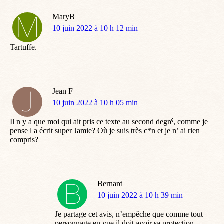
MaryB
dit
10 juin 2022 à 10 h 12 min
:
Tartuffe.
Jean F
dit
10 juin 2022 à 10 h 05 min
:
Il n y a que moi qui ait pris ce texte au second degré, comme je
pense l a écrit super Jamie? Où je suis très c*n et je n’ ai rien
compris?
Bernard
dit
10 juin 2022 à 10 h 39 min
:
Je partage cet avis, n’empêche que comme tout
personnage en vue il doit avoir sa protection