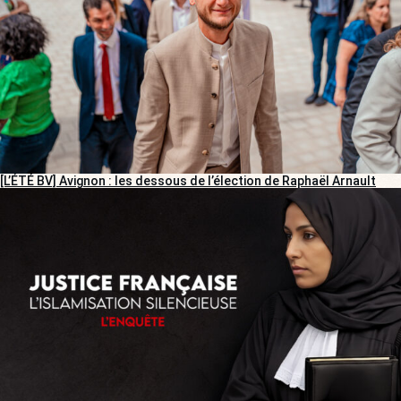
[L’ÉTÉ BV] Avignon : les dessous de l’élection de Raphaël Arnault