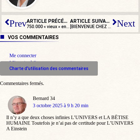
ARTICLE PRÉCÉDENT
ARTICLE SUIVANT
Prev
Next
750.000 « vieux » en état de mort sociale
[BIENVENUE CHEZ LES WOKE] Manif à Londres
VOS COMMENTAIRES
Me connecter
M'inscrire à l'espace commentaire
Charte d'utilisation des commentaires
Commentaires fermés.
Bernard 34
dit
3 octobre 2025 à 9 h 20 min
:
Il n’y a que deux choses infinies L’UNIVERS et LA BÊTISE
HUMAINE Toutefois je n’ai pas de certitude pour L’UNIVERS
A Einstein