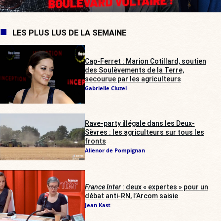
LES PLUS LUS DE LA SEMAINE
Cap-Ferret : Marion Cotillard, soutien
des Soulèvements de la Terre,
secourue par les agriculteurs
Gabrielle Cluzel
Rave-party illégale dans les Deux-
Sèvres : les agriculteurs sur tous les
fronts
Alienor de Pompignan
France Inter
: deux « expertes » pour un
débat anti-RN, l’Arcom saisie
Jean Kast