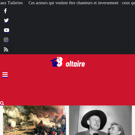
nt être chanteurs et inversement : ceux qui réussissent et les autres
[EXPO] La