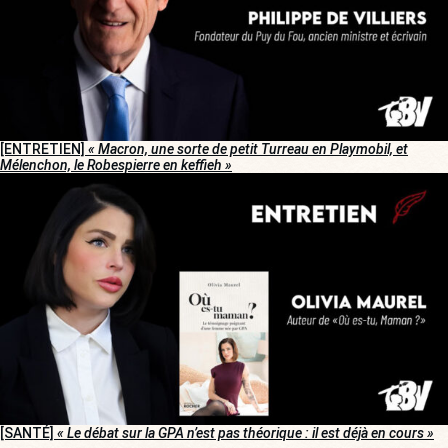
[ENTRETIEN]
« Macron, une sorte de petit Turreau en Playmobil, et
Mélenchon, le Robespierre en keffieh »
[SANTÉ]
« Le débat sur la GPA n’est pas théorique : il est déjà en cours »