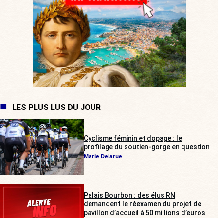
LES PLUS LUS DU JOUR
Cyclisme féminin et dopage : le
profilage du soutien-gorge en question
Marie Delarue
Palais Bourbon : des élus RN
demandent le réexamen du projet de
pavillon d’accueil à 50 millions d’euros