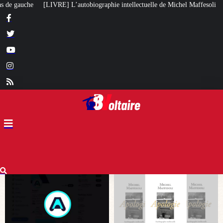
aphie intellectuelle de Michel Maffesoli
Pour regagner son influence en Af