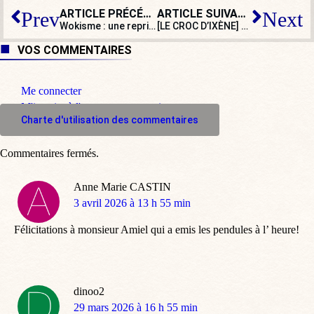
ARTICLE PRÉCÉDENT
ARTICLE SUIVANT
Prev
Next
Wokisme : une reprise des « X-Files »… qui invisibilise les héros blancs
[LE CROC D’IXÈNE] Le gouvernement crée un observatoire de la crise
VOS COMMENTAIRES
Me connecter
M'inscrire à l'espace commentaire
Charte d'utilisation des commentaires
Commentaires fermés.
Anne Marie CASTIN
dit
3 avril 2026 à 13 h 55 min
:
Félicitations à monsieur Amiel qui a emis les pendules à l’ heure!
dinoo2
dit
29 mars 2026 à 16 h 55 min