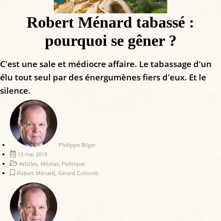
Robert Ménard tabassé :
pourquoi se gêner ?
C'est une sale et médiocre affaire. Le tabassage d'un
élu tout seul par des énergumènes fiers d'eux. Et le
silence.
Philippe Bilger
13 mai 2018
Articles
,
Médias
,
Politique
Robert Ménard
,
Gérard Collomb