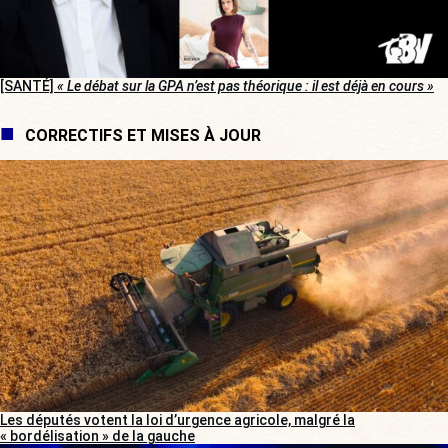
[SANTÉ]
« Le débat sur la GPA n’est pas théorique : il est déjà en cours »
CORRECTIFS ET MISES À JOUR
Les députés votent la loi d’urgence agricole, malgré la
« bordélisation » de la gauche