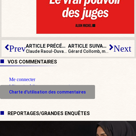
ARTICLE PRÉCÉDENT
ARTICLE SUIVANT
Prev
Next
Claude Raoul-Duval, Compagnon de la Libération, dernier héros des FAFL, est mort
Gérard Collomb, ministre de l’Intérieur, passe beaucoup de temps à l’extérieur
VOS COMMENTAIRES
Me connecter
M'inscrire à l'espace commentaire
Charte d'utilisation des commentaires
REPORTAGES/GRANDES ENQUÊTES