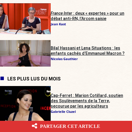
France Inter
: deux « expertes » pour un
débat anti-RN, l’Arcom saisie
Jean Kast
Bilal Hassani et Lena Situations : les
enfants cachés d’Emmanuel Macron ?
Nicolas Gauthier
LES PLUS LUS DU MOIS
Cap-Ferret : Marion Cotillard, soutien
des Soulèvements de la Terre,
secourue par les agriculteurs
Gabrielle Cluzel
PARTAGER CET ARTICLE