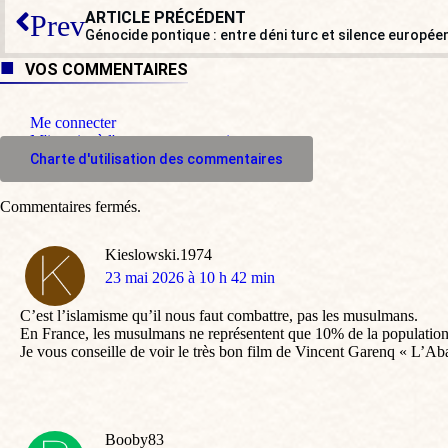
ARTICLE PRÉCÉDENT
Prev
Génocide pontique : entre déni turc et silence europée
VOS COMMENTAIRES
Me connecter
M'inscrire à l'espace commentaire
Charte d'utilisation des commentaires
Commentaires fermés.
Kieslowski.1974
dit
23 mai 2026 à 10 h 42 min
:
C’est l’islamisme qu’il nous faut combattre, pas les musulmans.
En France, les musulmans ne représentent que 10% de la populatio
Je vous conseille de voir le très bon film de Vincent Garenq « L’A
Booby83