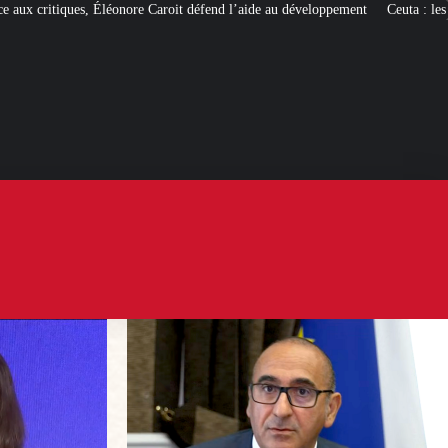
oit défend l’aide au développement
Ceuta : les
« ingérences étrangères »
pour