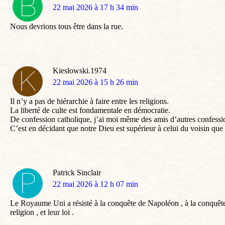
dit
22 mai 2026 à 17 h 34 min
:
Nous devrions tous être dans la rue.
Kieslowski.1974
dit
22 mai 2026 à 15 h 26 min
:
Il n’y a pas de hiérarchie à faire entre les religions.
La liberté de culte est fondamentale en démocratie.
De confession catholique, j’ai moi même des amis d’autres confessi
C’est en décidant que notre Dieu est supérieur à celui du voisin que l
Patrick Sinclair
dit
22 mai 2026 à 12 h 07 min
:
Le Royaume Uni a résisté à la conquête de Napoléon , à la conquête d
religion , et leur loi .