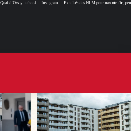
 Instagram
Expulsés des HLM pour narcotrafic, peuvent-ils obtenir un nouve