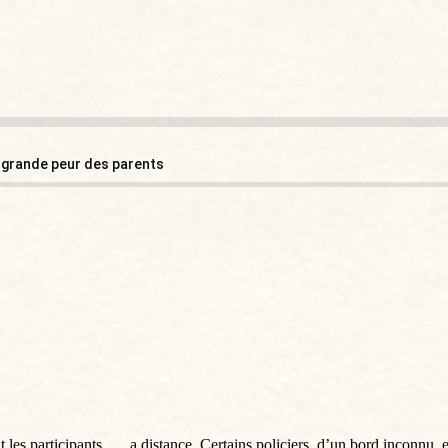
a grande peur des parents
 les participants …. a distance. Certains policiers, d’un bord inconnu, 