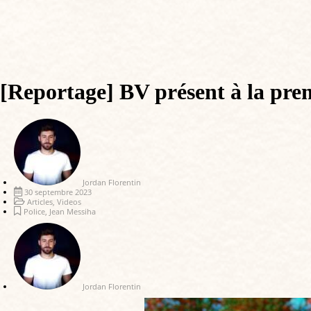
[Reportage] BV présent à la prem
Jordan Florentin
30 septembre 2023
Articles
,
Videos
Police
,
Jean Messiha
Jordan Florentin