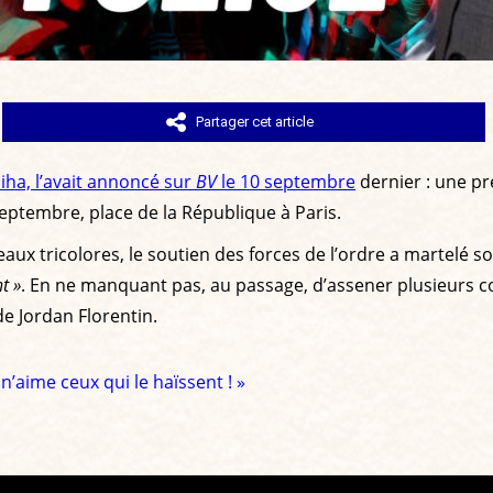
Partager cet article
iha, l’avait annoncé sur
BV
le 10 septembre
dernier : une pr
ptembre, place de la République à Paris.
ux tricolores, le soutien des forces de l’ordre a martelé 
t »
. En ne manquant pas, au passage, d’assener plusieurs co
de Jordan Florentin.
n’aime ceux qui le haïssent ! »