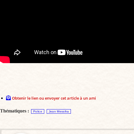
Obtenir le lien ou envoyer cet article à un ami
Thématiques :
Police
Jean Messiha