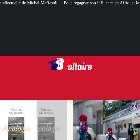
affesoli
Pour regagner son influence en Afrique, le Quai d’Orsay a choisi…