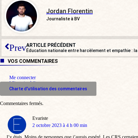
Jordan Florentin
Journaliste à BV
ARTICLE PRÉCÉDENT
Prev
Éducation nationale entre harcèlement et empathie : l
VOS COMMENTAIRES
Me connecter
M'inscrire à l'espace commentaire
Charte d'utilisation des commentaires
Commentaires fermés.
Evariste
dit
2 octobre 2023 à 4 h 00 min
:
J’y étais. Moins de personnes que j’aurais espéré. Les CRS cernaient