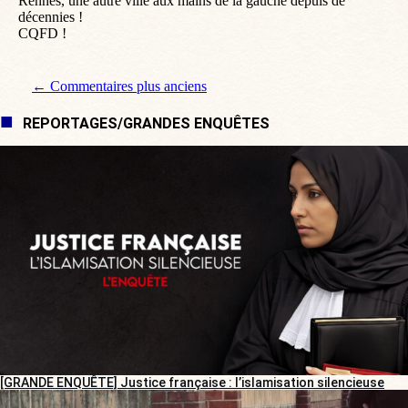
Rennes, une autre ville aux mains de la gauche depuis de
décennies !
CQFD !
Navigation de commentaire
← Commentaires plus anciens
REPORTAGES/GRANDES ENQUÊTES
[GRANDE ENQUÊTE] Justice française : l’islamisation silencieuse