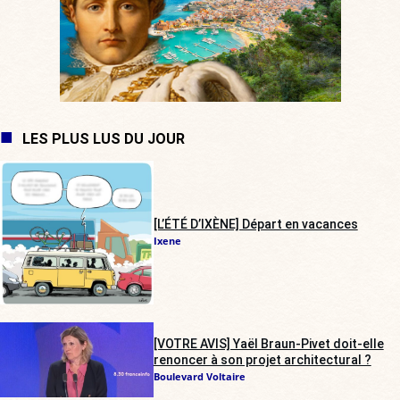
LES PLUS LUS DU JOUR
[L’ÉTÉ D’IXÈNE] Départ en vacances
Ixene
[VOTRE AVIS] Yaël Braun-Pivet doit-elle
renoncer à son projet architectural ?
Boulevard Voltaire