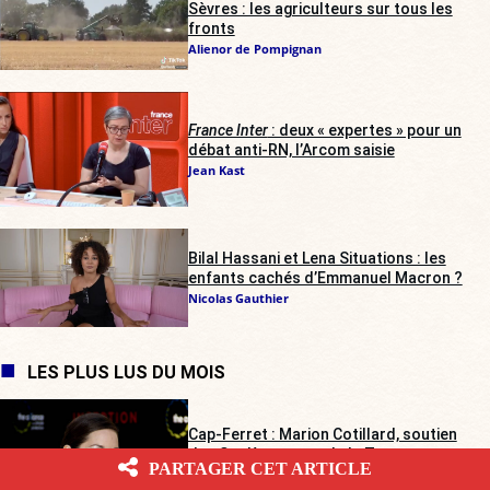
Sèvres : les agriculteurs sur tous les
fronts
Alienor de Pompignan
France Inter
: deux « expertes » pour un
débat anti-RN, l’Arcom saisie
Jean Kast
Bilal Hassani et Lena Situations : les
enfants cachés d’Emmanuel Macron ?
Nicolas Gauthier
LES PLUS LUS DU MOIS
Cap-Ferret : Marion Cotillard, soutien
des Soulèvements de la Terre,
PARTAGER CET ARTICLE
secourue par les agriculteurs