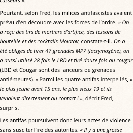
casseurs »
.
Pourtant, selon Fred, les milices antifascistes avaient
prévu d'en découdre avec les forces de l’ordre.
« On
a reçu des tirs de mortiers d’artifice, des tessons de
bouteille et des cocktails Molotov
, constate-t-il.
On a
été obligés de tirer 47 grenades MP7 (lacrymogène), on
a aussi utilisé 28 fois le LBD et tiré douze fois au cougar
(LBD et Cougar sont des lanceurs de grenades
antiémeutes)
. »
Parmi les quatre antifas interpellés,
«
le plus jeune avait 15 ans, le plus vieux 19 et ils
venaient directement au contact ! »
, décrit Fred,
surpris.
Les antifas poursuivent donc leurs actes de violence
sans susciter l’ire des autorités.
« Il y a une grosse