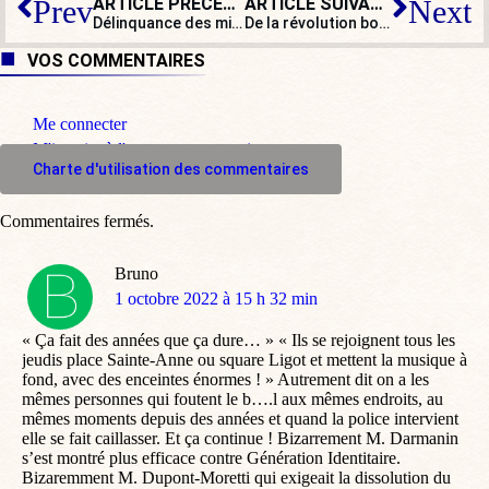
ARTICLE PRÉCÉDENT
ARTICLE SUIVANT
Prev
Next
Délinquance des mineurs : encore un rapport pour rien
De la révolution bolivarienne à la comédie de boulevard : la chute de la maison Mélenchon ?
VOS COMMENTAIRES
Me connecter
M'inscrire à l'espace commentaire
Charte d'utilisation des commentaires
Commentaires fermés.
Bruno
dit
1 octobre 2022 à 15 h 32 min
:
« Ça fait des années que ça dure… » « Ils se rejoignent tous les
jeudis place Sainte-Anne ou square Ligot et mettent la musique à
fond, avec des enceintes énormes ! » Autrement dit on a les
mêmes personnes qui foutent le b….l aux mêmes endroits, au
mêmes moments depuis des années et quand la police intervient
elle se fait caillasser. Et ça continue ! Bizarrement M. Darmanin
s’est montré plus efficace contre Génération Identitaire.
Bizaremment M. Dupont-Moretti qui exigeait la dissolution du