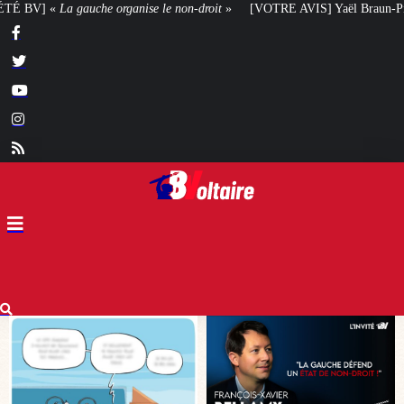
-droit
»
[VOTRE AVIS] Yaël Braun-Pivet doit-elle renoncer à son projet arch