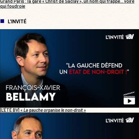
Grand Paris : la gare « Christ de Saclay », un nom qui frappe… voire
qui foudroie
L'INVITÉ
[L’ÉTÉ BV] «
La gauche organise le non-droit
»