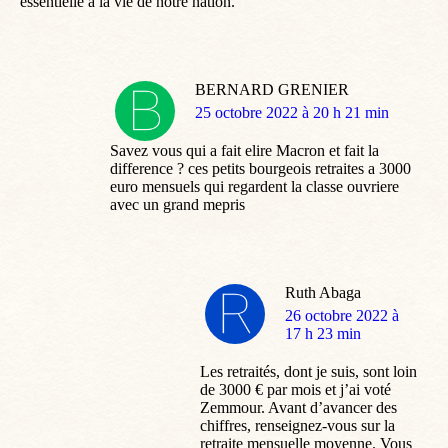
essentielle à la vie de notre nation.
BERNARD GRENIER
dit
25 octobre 2022 à 20 h 21 min
:
Savez vous qui a fait elire Macron et fait la
difference ? ces petits bourgeois retraites a 3000
euro mensuels qui regardent la classe ouvriere
avec un grand mepris
Ruth Abaga
dit
26 octobre 2022 à
:
17 h 23 min
Les retraités, dont je suis, sont loin
de 3000 € par mois et j’ai voté
Zemmour. Avant d’avancer des
chiffres, renseignez-vous sur la
retraite mensuelle moyenne. Vous