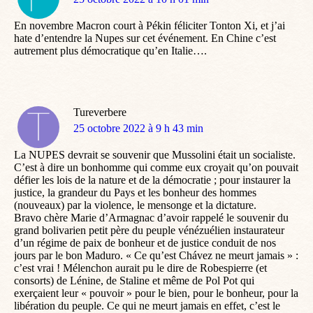
:
En novembre Macron court à Pékin féliciter Tonton Xi, et j’ai
hate d’entendre la Nupes sur cet événement. En Chine c’est
autrement plus démocratique qu’en Italie….
Tureverbere
dit
25 octobre 2022 à 9 h 43 min
:
La NUPES devrait se souvenir que Mussolini était un socialiste.
C’est à dire un bonhomme qui comme eux croyait qu’on pouvait
défier les lois de la nature et de la démocratie ; pour instaurer la
justice, la grandeur du Pays et les bonheur des hommes
(nouveaux) par la violence, le mensonge et la dictature.
Bravo chère Marie d’Armagnac d’avoir rappelé le souvenir du
grand bolivarien petit père du peuple vénézuélien instaurateur
d’un régime de paix de bonheur et de justice conduit de nos
jours par le bon Maduro. « Ce qu’est Chávez ne meurt jamais » :
c’est vrai ! Mélenchon aurait pu le dire de Robespierre (et
consorts) de Lénine, de Staline et même de Pol Pot qui
exerçaient leur « pouvoir » pour le bien, pour le bonheur, pour la
libération du peuple. Ce qui ne meurt jamais en effet, c’est le