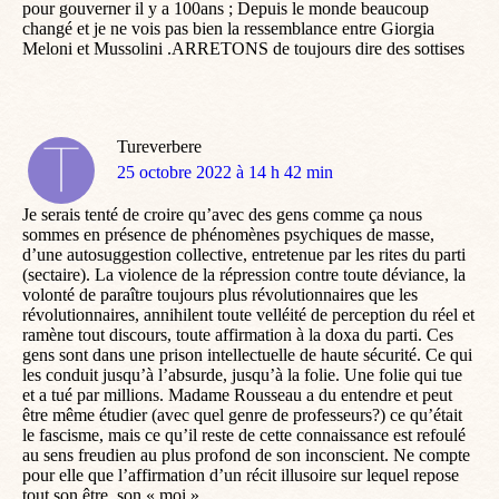
pour gouverner il y a 100ans ; Depuis le monde beaucoup
changé et je ne vois pas bien la ressemblance entre Giorgia
Meloni et Mussolini .ARRETONS de toujours dire des sottises
Tureverbere
dit
25 octobre 2022 à 14 h 42 min
:
Je serais tenté de croire qu’avec des gens comme ça nous
sommes en présence de phénomènes psychiques de masse,
d’une autosuggestion collective, entretenue par les rites du parti
(sectaire). La violence de la répression contre toute déviance, la
volonté de paraître toujours plus révolutionnaires que les
révolutionnaires, annihilent toute velléité de perception du réel et
ramène tout discours, toute affirmation à la doxa du parti. Ces
gens sont dans une prison intellectuelle de haute sécurité. Ce qui
les conduit jusqu’à l’absurde, jusqu’à la folie. Une folie qui tue
et a tué par millions. Madame Rousseau a du entendre et peut
être même étudier (avec quel genre de professeurs?) ce qu’était
le fascisme, mais ce qu’il reste de cette connaissance est refoulé
au sens freudien au plus profond de son inconscient. Ne compte
pour elle que l’affirmation d’un récit illusoire sur lequel repose
tout son être, son « moi ».