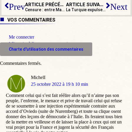
ARTICLE PRÉCÉDENT
ARTICLE SUIVANT
Prev
Next
Censure : entre Macron et Le Pen, les députés LR et Éric Ciotti tiendront-ils longtemps la ligne ni-ni ?
La Turquie expulse des réfugiés syriens : l’Europe la condamnera-t-elle ?
VOS COMMENTAIRES
Me connecter
M'inscrire à l'espace commentaire
Charte d'utilisation des commentaires
Commentaires fermés.
MichelI
dit
25 octobre 2022 à 19 h 10 min
:
Comment celui qui s’est fait réélire alors qu’il n’aime pas son
peuple, l’enferme, le menace et prive de travail celui qui refuse
de se soumettre à une injection expérimentale contraire aux
accord d’Oviedo (suite de Nuremberg) et toute sa clique osent
donner des leçons de démocratie à l’Italie. Ils feraient tous bien
de la mettre en veilleuse et de laisser la place à ceux qui ont un
vrai projet pour la France et jugent la sécurité des Français