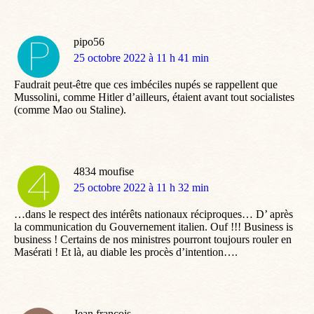
pipo56
dit
25 octobre 2022 à 11 h 41 min
:
Faudrait peut-être que ces imbéciles nupés se rappellent que
Mussolini, comme Hitler d’ailleurs, étaient avant tout socialistes
(comme Mao ou Staline).
4834 moufise
dit
25 octobre 2022 à 11 h 32 min
:
…dans le respect des intérêts nationaux réciproques… D’ après
la communication du Gouvernement italien. Ouf !!! Business is
business ! Certains de nos ministres pourront toujours rouler en
Masérati ! Et là, au diable les procès d’intention….
Jean francois