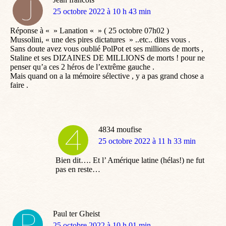
dit
25 octobre 2022 à 10 h 43 min
:
Réponse à « » Lanation « » ( 25 octobre 07h02 )
Mussolini, « une des pires dictatures » ..etc.. dites vous .
Sans doute avez vous oublié PolPot et ses millions de morts ,
Staline et ses DIZAINES DE MILLIONS de morts ! pour ne
penser qu’a ces 2 héros de l’extrême gauche .
Mais quand on a la mémoire sélective , y a pas grand chose a
faire .
4834 moufise
dit
25 octobre 2022 à 11 h 33 min
:
Bien dit…. Et l’ Amérique latine (hélas!) ne fut
pas en reste…
Paul ter Gheist
dit
25 octobre 2022 à 10 h 01 min