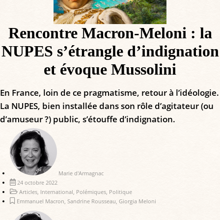
Rencontre Macron-Meloni : la
NUPES s’étrangle d’indignation
et évoque Mussolini
En France, loin de ce pragmatisme, retour à l’idéologie.
La NUPES, bien installée dans son rôle d’agitateur (ou
d’amuseur ?) public, s’étouffe d’indignation.
Marie d'Armagnac
24 octobre 2022
Articles
,
International
,
Polémiques
,
Politique
Emmanuel Macron
,
Sandrine Rousseau
,
Giorgia Meloni