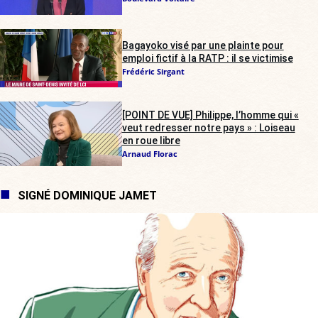
Bagayoko visé par une plainte pour
emploi fictif à la RATP : il se victimise
Frédéric Sirgant
[POINT DE VUE] Philippe, l’homme qui «
veut redresser notre pays » : Loiseau
en roue libre
Arnaud Florac
SIGNÉ DOMINIQUE JAMET