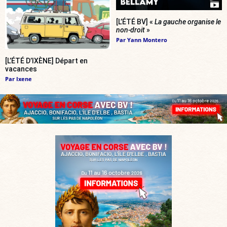
[L’ÉTÉ BV] «
La gauche organise le
non-droit
»
Par
Yann Montero
[L’ÉTÉ D’IXÈNE] Départ en
vacances
Par
Ixene