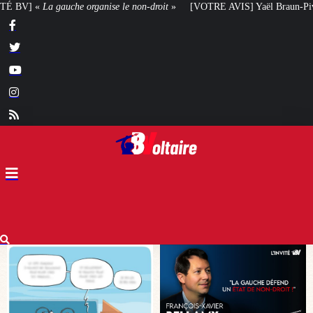
roit
»
[VOTRE AVIS] Yaël Braun-Pivet doit-elle renoncer à son projet archi