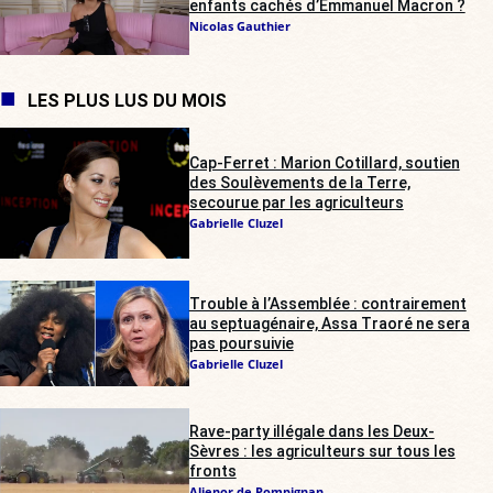
enfants cachés d’Emmanuel Macron ?
Nicolas Gauthier
LES PLUS LUS DU MOIS
Cap-Ferret : Marion Cotillard, soutien
des Soulèvements de la Terre,
secourue par les agriculteurs
Gabrielle Cluzel
Trouble à l’Assemblée : contrairement
au septuagénaire, Assa Traoré ne sera
pas poursuivie
Gabrielle Cluzel
Rave-party illégale dans les Deux-
Sèvres : les agriculteurs sur tous les
fronts
Alienor de Pompignan