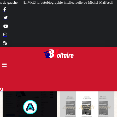
aphie intellectuelle de Michel Maffesoli
Pour regagner son influence en Af