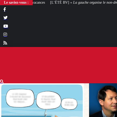
Le saviez-vous :
[L’ÉTÉ BV] «
La gauche organise le non-droit
»
[VOTRE AVIS] Yaël Br