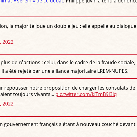
climat « serein » de ce débat
, Philippe Juvin a tenu à dénonc
on, la majorité joue un double jeu : elle appelle au dialo
, 2022
 plus de réactions : celui, dans le cadre de la fraude social
 Il a été rejeté par une alliance majoritaire LREM-NUPES.
our repousser notre proposition de charger les consulats de
aient toujours vivants...
pic.twitter.com/kITmB9I3Iq
, 2022
un gouvernement français s'étant à nouveau couché devant l