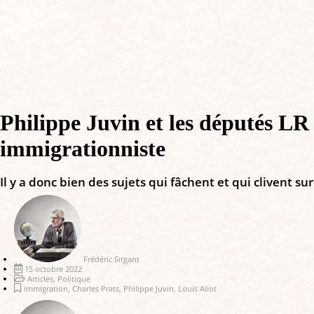
Philippe Juvin et les députés 
immigrationniste
Il y a donc bien des sujets qui fâchent et qui clivent 
Frédéric Sirgant
15 octobre 2022
Articles
,
Politique
immigration
,
Charles Prats
,
Philippe Juvin
,
Louis Aliot