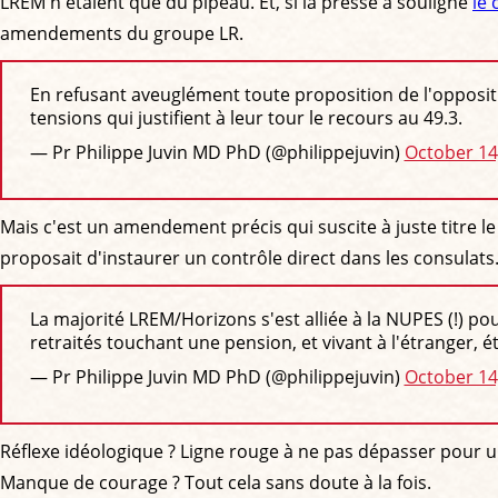
LREM n'étaient que du pipeau. Et, si la presse a souligné
le 
amendements du groupe LR.
En refusant aveuglément toute proposition de l'oppositi
tensions qui justifient à leur tour le recours au 49.3.
— Pr Philippe Juvin MD PhD (@philippejuvin)
October 14
Mais c'est un amendement précis qui suscite à juste titre le
proposait d'instaurer un contrôle direct dans les consulats.
La majorité LREM/Horizons s'est alliée à la NUPES (!) p
retraités touchant une pension, et vivant à l'étranger, ét
— Pr Philippe Juvin MD PhD (@philippejuvin)
October 14
Réflexe idéologique ? Ligne rouge à ne pas dépasser pour 
Manque de courage ? Tout cela sans doute à la fois.