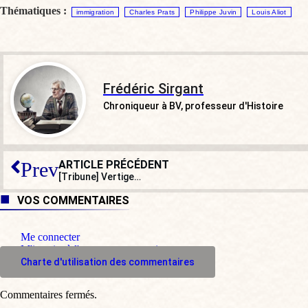
Thématiques :
immigration
Charles Prats
Philippe Juvin
Louis Aliot
Frédéric Sirgant
Chroniqueur à BV, professeur d'Histoire
ARTICLE PRÉCÉDENT
Prev
[Tribune] Vertige…
VOS COMMENTAIRES
Me connecter
M'inscrire à l'espace commentaire
Charte d'utilisation des commentaires
Commentaires fermés.