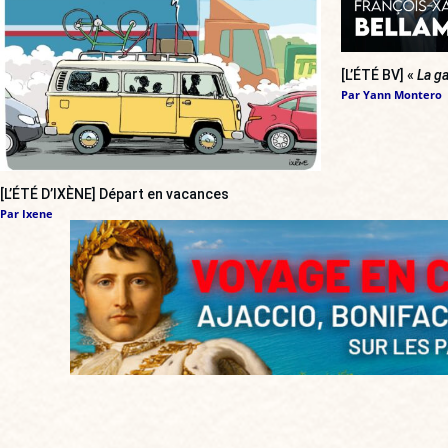
[L’ÉTÉ BV] «
La ga
Par
Yann Montero
[L’ÉTÉ D’IXÈNE] Départ en vacances
Par
Ixene