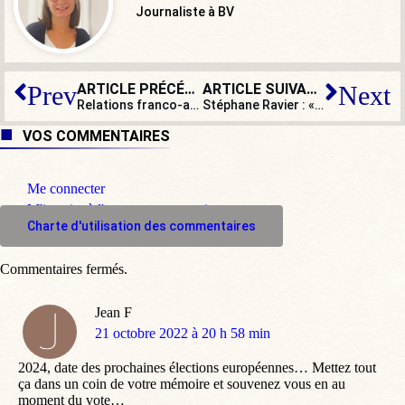
Journaliste à BV
ARTICLE PRÉCÉDENT
ARTICLE SUIVANT
Prev
Next
Relations franco-allemandes : de plus en plus d’eau dans le gaz !
Stéphane Ravier : « Les mêmes vous diront qu’un homme peut être enceint, qu’ils nous laissent refuser d’avorter ! »
VOS COMMENTAIRES
Me connecter
M'inscrire à l'espace commentaire
Charte d'utilisation des commentaires
Commentaires fermés.
Jean F
dit
21 octobre 2022 à 20 h 58 min
:
2024, date des prochaines élections européennes… Mettez tout
ça dans un coin de votre mémoire et souvenez vous en au
moment du vote…