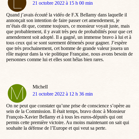
dit
21 octobre 2022 à 15 h 00 min
:
Quand j’avais écouté la vidéo de F.X Bellamy dans laquelle il
annonçait son intention de faire passer cet amendement, je
m’étais dit que, comme toujours, ce monsieur voyait juste, mais
que probablement, il y avait très peu de probabilités pour que cet
amendement soit adopté. Il a gagné, un immense bravo à lui et à
tous ceux qui se sont surement démenés pour gagner. J’espère
que très prochainement, cet homme de grande valeur jouera un
rôle majeur dans la vie politique Française, nous avons besoin de
personnes comme lui et elles sont hélas bien rares.
MichelI
dit
21 octobre 2022 à 12 h 36 min
:
On ne peut que constater qu’une prise de conscience s’opère au
sein de la Commission. Il était temps, bravo donc à Monsieur
François-Xavier Bellamy et à tous les euros-députés qui ont
permis cette première victoire. Au moins maintenant on sait qui
souhaite la défense de l’Europe et qui veut sa perte.