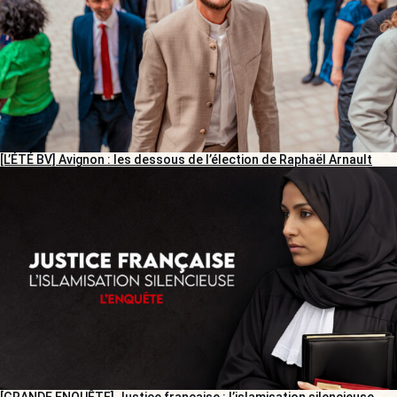
[L’ÉTÉ BV] Avignon : les dessous de l’élection de Raphaël Arnault