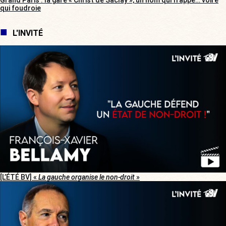
Grand Paris : la gare « Christ de Saclay », un nom qui frappe… voire
qui foudroie
L'INVITÉ
[L’ÉTÉ BV] «
La gauche organise le non-droit
»