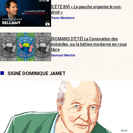
[L’ÉTÉ BV] «
La gauche organise le non-
droit
»
Yann Montero
[ROMANS D’ÉTÉ]
La Conjuration des
imbéciles
, ou la bêtise moderne en roue
libre
Samuel Martin
SIGNÉ DOMINIQUE JAMET