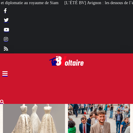
[L’ÉTÉ BV] Avignon : les dessous de l’élection de Raphaël Arnault
Un mair