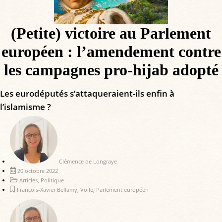
(Petite) victoire au Parlement
européen : l’amendement contre
les campagnes pro-hijab adopté
Les eurodéputés s’attaqueraient-ils enfin à
l’islamisme ?
Clémence de Longraye
20 octobre 2022
Articles
,
Politique
François-Xavier Bellamy
,
Voile
,
Parlement européen