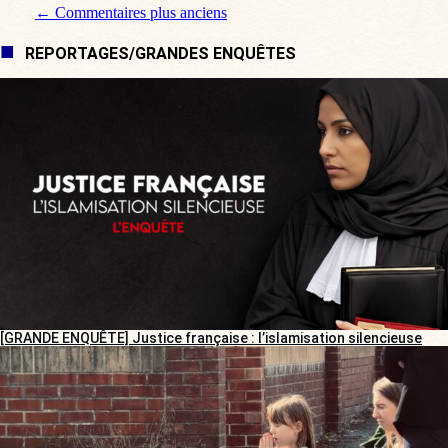
Navigation de commentaire
← Commentaires plus anciens
REPORTAGES/GRANDES ENQUÊTES
[GRANDE ENQUÊTE] Justice française : l’islamisation silencieuse