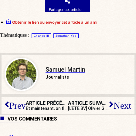
Partager cet article
Obtenir le lien ou envoyer cet article à un ami
Thématiques :
Charles III
Jonathan Yeo
Samuel Martin
Journaliste
ARTICLE PRÉCÉDENT
ARTICLE SUIVANT
Prev
Next
Et maintenant, on flashe les automobilistes solitaires !
[L’ETE BV] Olivier Giroud sonne le tocsin pour ses « frères et sœurs chrétiens »
VOS COMMENTAIRES