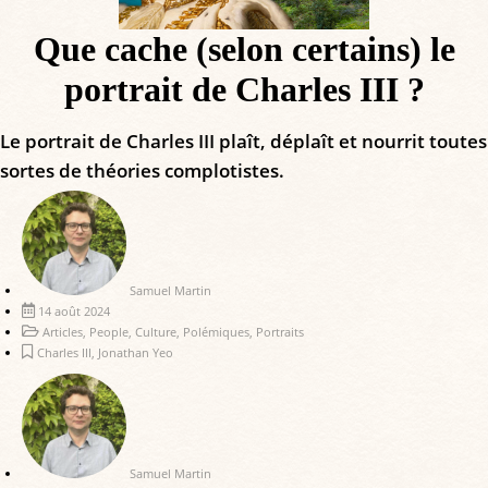
Que cache (selon certains) le
portrait de Charles III ?
Le portrait de Charles III plaît, déplaît et nourrit toutes
sortes de théories complotistes.
Samuel Martin
14 août 2024
Articles
,
People
,
Culture
,
Polémiques
,
Portraits
Charles III
,
Jonathan Yeo
Samuel Martin