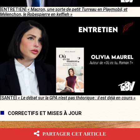
[ENTRETIEN]
« Macron, une sorte de petit Turreau en Playmobil, et
Mélenchon, le Robespierre en keffieh »
[SANTÉ]
« Le débat sur la GPA n’est pas théorique : il est déjà en cours »
CORRECTIFS ET MISES À JOUR
PARTAGER CET ARTICLE