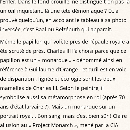
l’Enfer. Dans le fond brouillé, ne distingue-t-on pas là
un œil inquiétant, là une tête démoniaque ? Et, a
prouvé quelqu’un, en accolant le tableau à sa photo
inversée, c’est Baal ou Belzébuth qui apparaît.
Même le papillon qui volète près de l’épaule royale a
été scruté de près. Charles III l’a choisi parce que ce
papillon est un « monarque » - dénommé ainsi en
référence à Guillaume d’Orange - et qu’il est en voie
de disparition : lignée et écologie sont les deux
mamelles de Charles III. Selon le peintre, il
symbolise aussi sa métamorphose en roi (après 70
ans d’état larvaire ?). Mais un monarque sur un
portrait royal… Bon sang, mais c’est bien sûr ! Claire
allusion au « Project Monarch », mené par la CIA