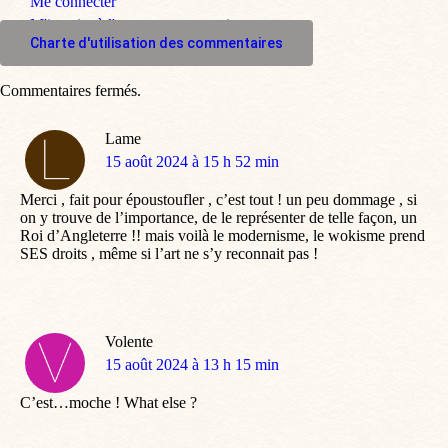
Me connecter
M'inscrire à l'espace commentaire
Charte d'utilisation des commentaires
Commentaires fermés.
Lame
dit
15 août 2024 à 15 h 52 min
:
Merci , fait pour époustoufler , c’est tout ! un peu dommage , si
on y trouve de l’importance, de le représenter de telle façon, un
Roi d’Angleterre !! mais voilà le modernisme, le wokisme prend
SES droits , même si l’art ne s’y reconnait pas !
Volente
dit
15 août 2024 à 13 h 15 min
:
C’est…moche ! What else ?