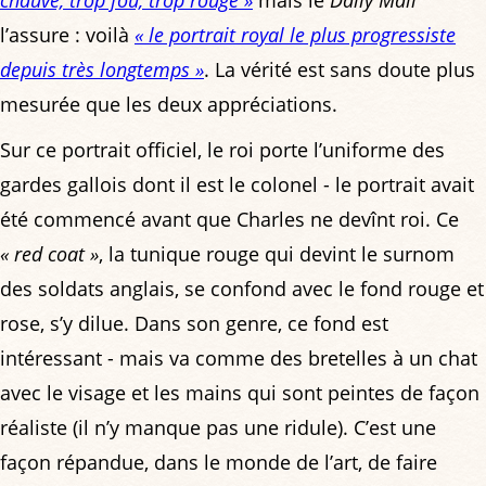
chauve, trop fou, trop rouge »
mais le
Daily Mail
l’assure : voilà
« le portrait royal le plus progressiste
depuis très longtemps »
. La vérité est sans doute plus
mesurée que les deux appréciations.
Sur ce portrait officiel, le roi porte l’uniforme des
gardes gallois dont il est le colonel - le portrait avait
été commencé avant que Charles ne devînt roi. Ce
« red coat »
, la tunique rouge qui devint le surnom
des soldats anglais, se confond avec le fond rouge et
rose, s’y dilue. Dans son genre, ce fond est
intéressant - mais va comme des bretelles à un chat
avec le visage et les mains qui sont peintes de façon
réaliste (il n’y manque pas une ridule). C’est une
façon répandue, dans le monde de l’art, de faire