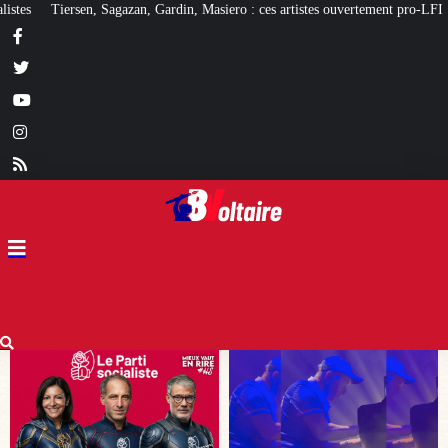
siero : ces artistes ouvertement pro-LFI
Quand certains Marocains rêvent d’u