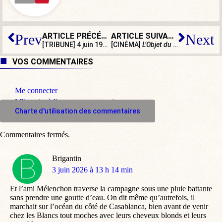
ARTICLE PRÉCÉDENT
ARTICLE SUIVANT
Prev
Next
[TRIBUNE] 4 juin 1936 : quand le gouvernement Blum de Front populaire entrait en fonction
[CINÉMA]
L’Objet du délit
, quand MeT
VOS COMMENTAIRES
Me connecter
M'inscrire à l'espace commentaire
Charte d'utilisation des commentaires
Commentaires fermés.
Brigantin
dit
3 juin 2026 à 13 h 14 min
:
Et l’ami Mélenchon traverse la campagne sous une pluie battante
sans prendre une goutte d’eau. On dit même qu’autrefois, il
marchait sur l’océan du côté de Casablanca, bien avant de venir
chez les Blancs tout moches avec leurs cheveux blonds et leurs