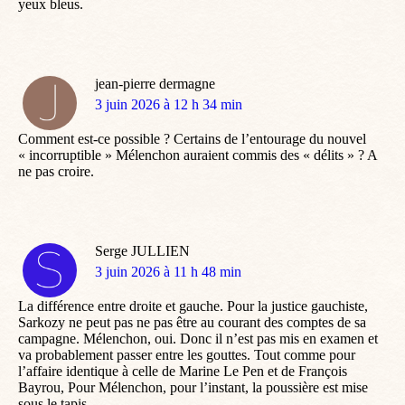
yeux bleus.
jean-pierre dermagne
dit
3 juin 2026 à 12 h 34 min
:
Comment est-ce possible ? Certains de l’entourage du nouvel
« incorruptible » Mélenchon auraient commis des « délits » ? A
ne pas croire.
Serge JULLIEN
dit
3 juin 2026 à 11 h 48 min
:
La différence entre droite et gauche. Pour la justice gauchiste,
Sarkozy ne peut pas ne pas être au courant des comptes de sa
campagne. Mélenchon, oui. Donc il n’est pas mis en examen et
va probablement passer entre les gouttes. Tout comme pour
l’affaire identique à celle de Marine Le Pen et de François
Bayrou, Pour Mélenchon, pour l’instant, la poussière est mise
sous le tapis.