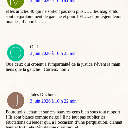
dit
3 juin 2026 à 10 h 41 min
:
et les articles 40 qui ne sortent pas non plus…….les magistrats
sont majoritairement de gauche et pour LFI…..et protègent leurs
ouailles, d’abord…….
Olaf
dit
3 juin 2026 à 10 h 35 min
:
Que ceux qui croient a l’impartialité de la justice l’évent la main,
tiens que la gauche ! Curieux non ?
Jules Duchnoc
dit
3 juin 2026 à 10 h 22 min
:
Pourquoi s’acharner sur ces pauvres gens bien sous tout rapport
! Ils sont blancs comme neige ! Il ne faut pas oublier les
éructations du leader qui, a l’occasion d’une perquisition, clamait
haut et fort : »la République c’est moi »!