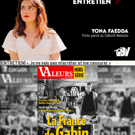
[ENTRETIEN] « Je ne vais pas m’arrêter et me censurer »