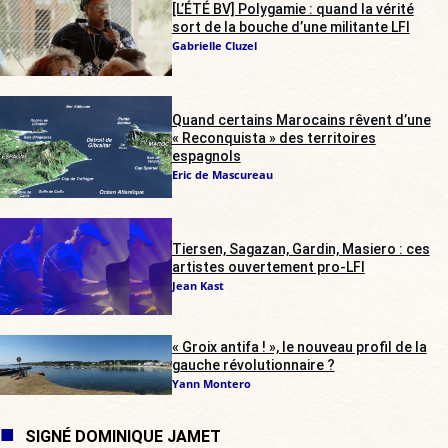
[L’ÉTÉ BV] Polygamie : quand la vérité
sort de la bouche d’une militante LFI
Gabrielle Cluzel
Quand certains Marocains rêvent d’une
« Reconquista » des territoires
espagnols
Eric de Mascureau
Tiersen, Sagazan, Gardin, Masiero : ces
artistes ouvertement pro-LFI
Jean Kast
« Groix antifa ! », le nouveau profil de la
gauche révolutionnaire ?
Yann Montero
SIGNÉ DOMINIQUE JAMET