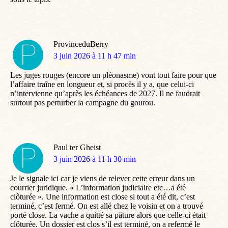
ProvinceduBerry
dit
3 juin 2026 à 11 h 47 min
:
Les juges rouges (encore un pléonasme) vont tout faire pour que
l’affaire traîne en longueur et, si procès il y a, que celui-ci
n’intervienne qu’après les échéances de 2027. Il ne faudrait
surtout pas perturber la campagne du gourou.
Paul ter Gheist
dit
3 juin 2026 à 11 h 30 min
:
Je le signale ici car je viens de relever cette erreur dans un
courrier juridique. « L’information judiciaire etc…a été
clôturée ». Une information est close si tout a été dit, c’est
terminé, c’est fermé. On est allé chez le voisin et on a trouvé
porté close. La vache a quitté sa pâture alors que celle-ci était
clôturée. Un dossier est clos s’il est terminé, on a refermé le