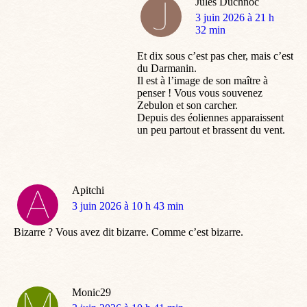
Jules Duchnoc
dit
3 juin 2026 à 21 h
:
32 min
Et dix sous c’est pas cher, mais c’est
du Darmanin.
Il est à l’image de son maître à
penser ! Vous vous souvenez
Zebulon et son carcher.
Depuis des éoliennes apparaissent
un peu partout et brassent du vent.
Apitchi
dit
3 juin 2026 à 10 h 43 min
:
Bizarre ? Vous avez dit bizarre. Comme c’est bizarre.
Monic29