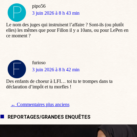
pipo56
dit
3 juin 2026 à 8 h 43 min
:
Le nom des juges qui instruisent l’affaire ? Sont-ils (ou plutôt
elles) les mêmes que pour Fillon il y a 10ans, ou pour LePen en
ce moment ?
furioso
dit
3 juin 2026 à 8 h 42 min
:
Des enfants de choeur à LFI… toi tu te trompes dans ta
déclaration d’impôt et tu morfles !
Navigation de commentaire
← Commentaires plus anciens
REPORTAGES/GRANDES ENQUÊTES