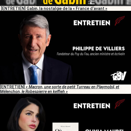
[ENTRETIEN] Gabin, la nostalgie de la « France d’avant »
[ENTRETIEN]
« Macron, une sorte de petit Turreau en Playmobil, et
Mélenchon, le Robespierre en keffieh »