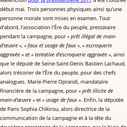
début mai. Trois personnes physiques ainsi qu’une
personne morale sont mises en examen. Tout
d’abord, l’association l'Ère du peuple, prestataire
pendant la campagne, pour
« prêt illégal de main-
d’œuvre »
,
« faux et usage de faux »
,
« escroquerie
aggravée »
et
« tentative d’escroquerie aggravée »
, ainsi
que le député de Seine-Saint-Denis Bastien Lachaud,
alors trésorier de l’Ère du peuple, pour des chefs
analogues. Marie-Pierre Oprandi, mandataire
financière de la campagne, pour
« prêt illicite de
main-d’œuvre »
et
« usage de faux »
. Enfin, la députée
de Paris Sophia Chikirou, alors directrice de la
communication de la campagne et à la tête du
deuxième prestataire de la campagne, par le biais de