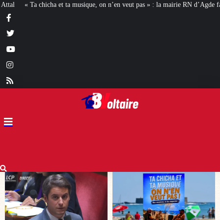
on n’en veut pas » : la mairie RN d’Agde face à la meute « antiraciste »
La h