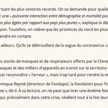
risant les plus sinistres records. On se demande pour quelle(s
nt une
« puissante interaction entre démographie et mortalité pou
s plus âgées par rapport aux pays plus jeunes »
, explique la 
e Japon. Toutefois, on relève que les provinces du nord les 
prendre en compte.
de ailleurs. Qu’ils se débrouillent de la vague du coronaviru
es stocks de masques et de respirateurs offerts par la Chine 
ques et des milliers d’appareils en transit sur le territoire 
ni par reconnaître « l’erreur », mais trop tard pour rendre la
minique Reynié (directeur de Fondapol, la Fondation pour l’
nne »
, dit-il. À sa lecture, on ne peut que tirer une énième f
 qui, précisément dans cette crise, révèlent tout à la fois 