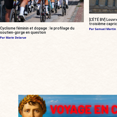
[L’ÉTÉ BV] Louvr
troisième capri
Cyclisme féminin et dopage : le profilage du
Par
Samuel Martin
soutien-gorge en question
Par
Marie Delarue