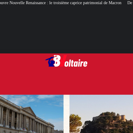
le troisième caprice patrimonial de Macron
De quoi gâcher (ou pas) les vaca