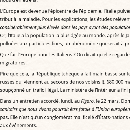
nous d’en être là.
L’Europe est devenue l’épicentre de l’épidémie, l’Italie pulvé
tribut à la maladie. Pour les explications, les études relève
considérablement plus élevée dans les pays ayant des population
Or, l’Italie a la population la plus âgée au monde, après l
polluées aux particules fines, un phénomène qui serait à 
Que fait l’Europe pour les Italiens ? On dirait qu’elle regar
migratoires.
Pire que cela, la République tchèque a fait main basse sur l
russes qui viennent au secours de nos voisins !). 680.000 mas
soupçonné un trafic illégal. Le ministère de l’Intérieur a fi
Dans un entretien accordé, lundi, au
Figaro
, le 22 mars, Do
sanitaire que nous vivons pourrait être fatale à l’Union europée
pas. Elle n’est qu’un conglomérat mal ficelé d’États-nations
aux événements.