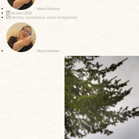
Marie Delarue
24 mars 2020
Articles
,
Coronavirus
,
Union Européenne
Marie Delarue