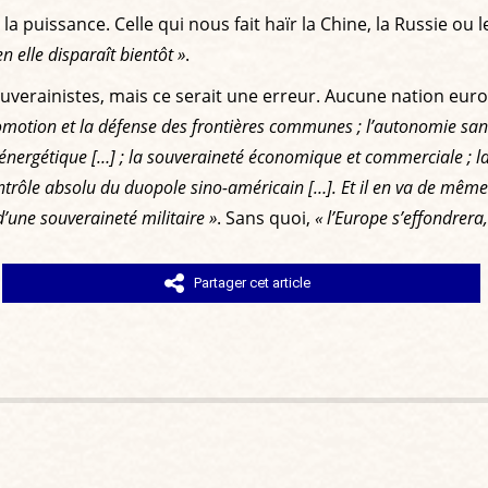
 puissance. Celle qui nous fait haïr la Chine, la Russie ou l
n elle disparaît bientôt »
.
uverainistes, mais ce serait une erreur. Aucune nation euro
omotion et la défense des frontières communes ; l’autonomie san
énergétique […] ; la souveraineté économique et commerciale ; la
trôle absolu du duopole sino-américain […]. Et il en va de même da
d’une souveraineté militaire »
. Sans quoi,
« l’Europe s’effondrera
Partager cet article