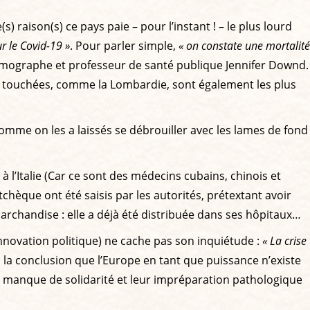
) raison(s) ce pays paie – pour l’instant ! – le plus lourd
r le Covid-19 »
. Pour parler simple,
« on constate une mortalité
démographe et professeur de santé publique Jennifer Downd.
plus touchées, comme la Lombardie, sont également les plus
s comme on les a laissés se débrouiller avec les lames de fond
à l’Italie (Car ce sont des médecins cubains, chinois et
tchèque ont été saisis par les autorités, prétextant avoir
 marchandise : elle a déjà été distribuée dans ses hôpitaux…
innovation politique) ne cache pas son inquiétude :
« La crise
ois la conclusion que l’Europe en tant que puissance n’existe
leur manque de solidarité et leur impréparation pathologique