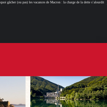
nces de Macron : la charge de la dette s’alourdit
Newcleo, la PME franco-ita